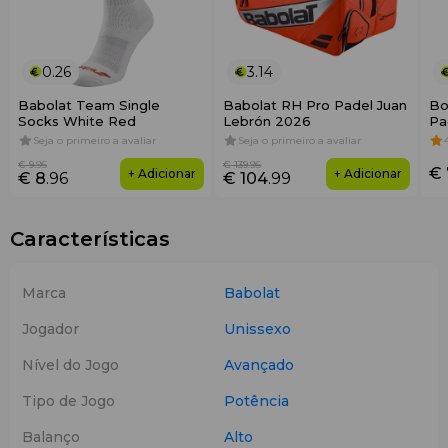
0.26
3.14
Babolat Team Single
Babolat RH Pro Padel Juan
Bo
Socks White Red
Lebrón 2026
Pa
Du
Seja o primeiro a avaliar
Seja o primeiro a avaliar
€ 9
.95
€ 139
.95
€ 
+ Adicionar
+ Adicionar
€ 8
.96
€ 104
.99
Características
Marca
Babolat
Jogador
Unissexo
Nível do Jogo
Avançado
Tipo de Jogo
Potência
Balanço
Alto