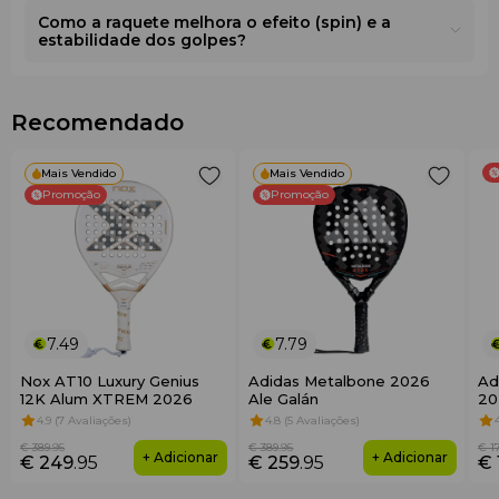
Como a raquete melhora o efeito (spin) e a
Dynamic Stability System
estabilidade dos golpes?
O design exclusivo com
ponte central reforçada
melhora a estabilidade da raquete, aumenta a potência e
reforça o controlo.
Recomendado
3D Spin
Mais Vendido
Mais Vendido
Os relevos na superfície da raquete permitem golpes
Promoção
Promoção
com efeito mais eficaz em cada jogada.
7.49
7.79
Nox AT10 Luxury Genius
Adidas Metalbone 2026
Ad
12K Alum XTREM 2026
Ale Galán
20
4.9 (7 Avaliações)
4.8 (5 Avaliações)
€ 389
.95
€ 389
.95
€ 1
+ Adicionar
+ Adicionar
€ 249
.95
€ 259
.95
€ 