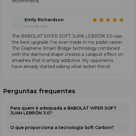
recommend.
Emily Richardson
ER
junho 26, 2026
The BABOLAT VIPER SOFT JUAN LEBRÓN 3.0 was
Efeito (Spin)
the best upgrade I've ever made in my padel career.
O padel moderno utiliza cada vez mais o
efeito
, e a
The Graphene Smart Bridge technology combined
VIPER SOFT JUAN LEBRÓN 3.0
foi concebida para o
with the diamond shape creates a catapult effect on
maximizar. A sua
smashes that is simply addictive. My opponents
superfície texturizada
melhora a
have already started asking what racket this is!
precisão e permite:
smashes agressivos
golpes slice
Perguntas frequentes
remates altos com rotação desde o fundo do court
Controle a bola e crie trajetórias difíceis para o adversário.
Para quem é adequada a BABOLAT VIPER SOFT
Soft Carbon
JUAN LEBRÓN 3.0?
Proporciona uma superfície de contacto mais confortável
com
twill de carbono integrado
, oferecendo uma
O que proporciona a tecnologia Soft Carbon?
sensação mais suave durante o jogo.