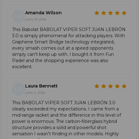
impacto, aumentando o conforto sem reduzir a
intensidade, enquanto a borracha otimiza a transferência
Amanda Wilson
de energia para gerar golpes potentes com elevado
AW
julho 19, 2026
controlo e precisão.
This Babolat BABOLAT VIPER SOFT JUAN LEBRÓN
Esta tecnologia permite golpear com força sem sacrificar
3.0 is simply phenomenal for attacking players. With
o conforto, garantindo desempenho superior em cada
Graphene Smart Bridge technology integrated,
ponto.
every smash comes out at a speed opponents
simply can't keep up with. I bought it from Fun
Padel and the shopping experience was also
excellent.
Laura Bennett
LB
julho 2, 2026
This BABOLAT VIPER SOFT JUAN LEBRÓN 3.0
clearly exceeded my expectations. I came from a
mid-range racket and the difference in this level of
power is enormous. The carbon-fiberglass hybrid
structure provides a solid and powerful shot
sensation I wasn't finding in other models. Highly