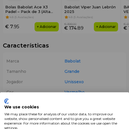
Bolas Babolat Ace X3
Babolat Viper Juan Lebrón
BA
Padel – Pack de 3 (Alta
2025
VE
Durabilidade)
4.8 (5 Avaliações)
4.8 (5 Avaliações)
€ 300
.00
€ 2
€ 7
.95
+ Adicionar
+ Adicionar
€ 174
.89
€ 
Características
Marca
Babolat
Tamanho
Grande
Jogador
Unissexo
Cor
Vermelho
Tipo de saco
Saco para raquetes
We use cookies
Produtos
Sacos de Padel
We may place these for analysis of our visitor data, to improve our
website, show personalised content and to give you a great website
experience. For more information about the cookies we use open the
settings.