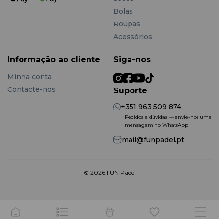
escolha ideal para jogadores que exigem desempenho
máximo e estilo distinto.
Bolas
Roupas
Acessórios
Informação ao cliente
Siga-nos
Minha conta
Contacte-nos
Suporte
+351 963 509 874
Pedidos e dúvidas — envie-nos uma
mensagem no WhatsApp
mail@funpadel.pt
© 2026 FUN Padel