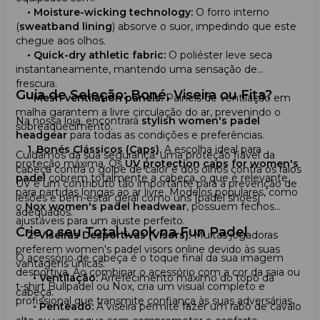
•
Moisture-wicking technology:
O forro interno
(
sweatband lining
) absorve o suor, impedindo que este
chegue aos olhos.
•
Quick-dry athletic fabric:
O poliéster leve seca
instantaneamente, mantendo uma sensação de
frescura.
Guia de Seleção: Boné, Viseira ou Fita?
•
Mesh ventilation panels:
Painéis de ventilação em
malha garantem a livre circulação do ar, prevenindo o
Na nossa loja, encontrará
stylish women's padel
sobreaquecimento.
headgear
para todas as condições e preferências.
1. Bonés Clássicos (Caps).
A escolha ideal para
Cuidamos da sua segurança: uma proteção fiável da
proteção máxima. Os
UV protection caps for women's
cabeça contra o golpe de calor e dos olhos contra os raios
padel
cobrem totalmente a cabeça, o que é relevante
UV é um contributo tão importante para a prevenção de
para partidas longas ao ar livre. Modelos populares, como
lesões e bem-estar geral como uns [padel shoes]
o
Nox women's padel headwear
, possuem fechos
adequados.
ajustáveis para um ajuste perfeito.
Crie o seu Total Look na Fun Padel
2. Viseiras Desportivas (Visors).
Muitas jogadoras
preferem women's padel visors online devido às suas
O acessório de cabeça é o toque final da sua imagem
vantagens únicas:
desportiva. Ao combinar o acessório com a cor da saia ou
•
Ventilação:
Arrefecimento máximo do topo da
t-shirt Bullpadel ou Nox, cria um visual completo e
cabeça.
profissional que transmite confiança às suas adversárias.
•
Penteado:
A viseira permite fazer um rabo de cavalo