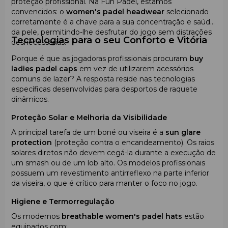
proteção profissional. Na Fun Padel, estamos
convencidos: o
women's padel headwear
selecionado
corretamente é a chave para a sua concentração e saúde
da pele, permitindo-lhe desfrutar do jogo sem distrações
Tecnologias para o seu Conforto e Vitória
desnecessárias.
Porque é que as jogadoras profissionais procuram
buy
ladies padel caps
em vez de utilizarem acessórios
comuns de lazer? A resposta reside nas tecnologias
específicas desenvolvidas para desportos de raquete
dinâmicos.
Proteção Solar e Melhoria da Visibilidade
A principal tarefa de um boné ou viseira é a
sun glare
protection
(proteção contra o encandeamento). Os raios
solares diretos não devem cegá-la durante a execução de
um smash ou de um lob alto. Os modelos profissionais
possuem um revestimento antirreflexo na parte inferior
da viseira, o que é crítico para manter o foco no jogo.
Higiene e Termorregulação
Os modernos
breathable women's padel hats
estão
equipados com: