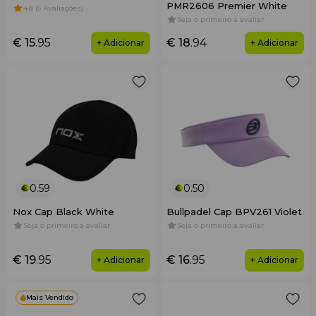
PMR2606 Premier White
4.8 (5 Avaliações)
Seja o primeiro a avaliar
€ 15
.95
€ 18
.94
+ Adicionar
+ Adicionar
0.59
0.50
Nox Cap Black White
Bullpadel Cap BPV261 Violet
Seja o primeiro a avaliar
Seja o primeiro a avaliar
€ 19
.95
€ 16
.95
+ Adicionar
+ Adicionar
Mais Vendido