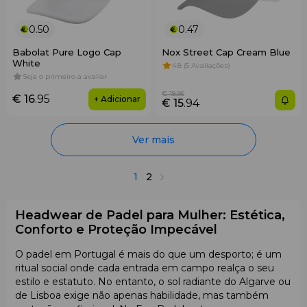
0.50
0.47
Babolat Pure Logo Cap
Nox Street Cap Cream Blue
White
4.8 (5 Avaliações)
Seja o primeiro a avaliar
€ 19
.95
€ 16
.95
+ Adicionar
€ 15
.94
Ver mais
1
2
Headwear de Padel para Mulher: Estética,
Conforto e Proteção Impecável
O padel em Portugal é mais do que um desporto; é um
ritual social onde cada entrada em campo realça o seu
estilo e estatuto. No entanto, o sol radiante do Algarve ou
de Lisboa exige não apenas habilidade, mas também