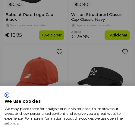
0.50
0.80
Babolat Pure Logo Cap
Wilson Structured Classic
Black
Cap Classic Navy
Seja o primeiro a avaliar
Seja o primeiro a avaliar
€ 35
.01
€ 16
.95
+ Adicionar
+ Adicionar
€ 26
.95
0.38
0.56
We use cookies
Babolat Pure Logo Cap
Bullpadel Cap BPV-
We may place these for analysis of our visitor data, to improve our
Unisex Red
PMR2606 Premier Black
website, show personalised content and to give you a great website
experience. For more information about the cookies we use open the
Seja o primeiro a avaliar
Seja o primeiro a avaliar
settings.
€ 12
.95
€ 18
.94
+ Adicionar
+ Adicionar