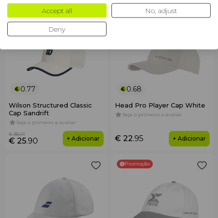
Accept all
No, adjust
Promoção
Deny
0.77
0.68
Wilson Structured Classic
Head Pro Player Cap White
Cap Sandrift
Seja o primeiro a avaliar
Seja o primeiro a avaliar
€ 35
.01
€ 22
.95
+ Adicionar
+ Adicionar
€ 25
.90
Promoção