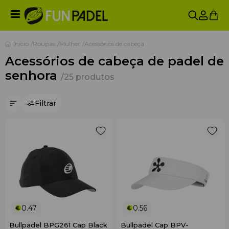
Início
Roupas
Mulher
Acessórios de cabeça
Acessórios de cabeça de padel de
senhora
/25 produtos
Filtrar
0.47
0.56
Bullpadel BPG261 Cap Black
Bullpadel Cap BPV-