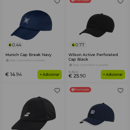
Promoção
0.44
0.77
Munich Cap Break Navy
Wilson Active Perforated
Cap Black
Seja o primeiro a avaliar
Seja o primeiro a avaliar
€ 35
.01
€ 14
.94
+ Adicionar
+ Adicionar
€ 25
.90
Promoção