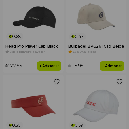
0.68
0.47
Head Pro Player Cap Black
Bullpadel BPG261 Cap Beige
Seja o primeiro a avaliar
4.8 (5 Avaliações)
€ 22
.95
€ 15
.95
+ Adicionar
+ Adicionar
0.50
0.59