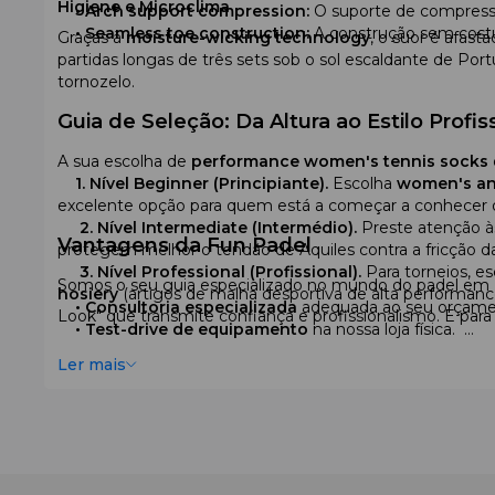
Higiene e Microclima
•
Arch support compression:
O suporte de compressã
•
Seamless toe construction:
A construção sem costur
Graças à
moisture-wicking technology
, o suor é afas
partidas longas de três sets sob o sol escaldante de Por
tornozelo.
Guia de Seleção: Da Altura ao Estilo Profis
A sua escolha de
performance women's tennis socks
1. Nível Beginner (Principiante).
Escolha
women's an
excelente opção para quem está a começar a conhecer o
2. Nível Intermediate (Intermédio).
Preste atenção 
Vantagens da Fun Padel
protegem melhor o tendão de Aquiles contra a fricção da p
3. Nível Professional (Profissional).
Para torneios, e
Somos o seu guia especializado no mundo do padel em 
hosiery
(artigos de malha desportiva de alta performa
•
Consultoria especializada
adequada ao seu orçamen
Look" que transmite confiança e profissionalismo. E pa
•
Test-drive de equipamento
na nossa loja física.
•
Serviço europeu:
Garantia de 2 anos e devolução em
Ler mais
•
Entrega rápida
em toda a Europa.
Pronta para sentir o verdadeiro conforto?
Não deixe que os detalhes a distraiam da vitória. Enco
profissional. Progrida mais depressa com a Fun Padel!