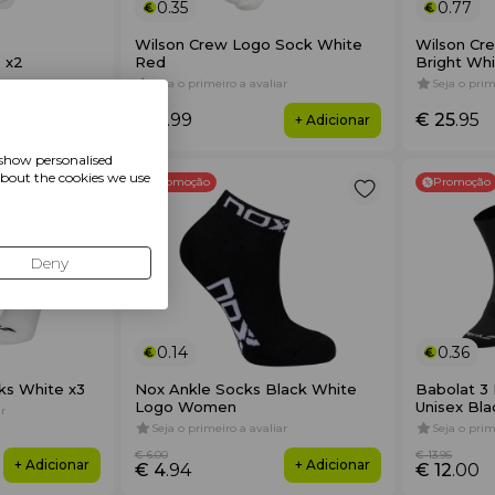
0.35
0.77
Wilson Crew Logo Sock White
Wilson Cr
 x2
Red
Bright Wh
r
Seja o primeiro a avaliar
Seja o prim
€ 11
.99
€ 25
.95
+ Adicionar
+ Adicionar
 show personalised
about the cookies we use
Promoção
Promoção
Deny
0.14
0.36
ks White x3
Nox Ankle Socks Black White
Babolat 3 
Logo Women
Unisex Bla
r
Seja o primeiro a avaliar
Seja o prim
€ 6
.00
€ 13
.95
+ Adicionar
+ Adicionar
€ 4
.94
€ 12
.00