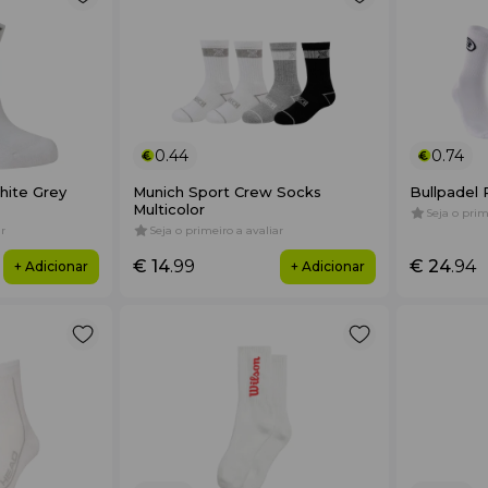
0.44
0.74
hite Grey
Munich Sport Crew Socks
Bullpadel
Multicolor
Seja o prim
r
Seja o primeiro a avaliar
€ 14
.99
€ 24
.94
+ Adicionar
+ Adicionar