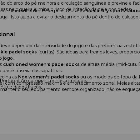
o do arco do pé melhora a circulação sanguínea e previne a fa
as na biqueira elimina o risco de irritação da pele nos dedos.
tado instantaneamente da pele. O uso de
quick-dry sports fabric
tugal. Isto ajuda a evitar o deslizamento do pé dentro do calça
sional
deve depender da intensidade do jogo e das preferências estétic
kle padel socks
(curtas). São ideais para treinos leves, propor
 jogo.
às
cushioned women's padel socks
de altura média (mid-cut). 
arte traseira das sapatilhas.
scolha as
Nox women's padel socks
ou os modelos de topo da B
Portugal. Ao comprar connosco, recebe:
nce) com compressão máxima e amortecimento zonal. Meias altas
to e dados físicos.
ra manter o seu equipamento sempre organizado, não se esqueça
 30 dias.
mende
performance women's tennis socks
profissionais online