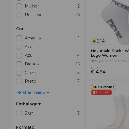
Mulher
2
Unissexo
16
Cor
Amarillo
1
0.14
Azul
1
Nox Ankle Socks W
Azul
4
Logo Women
Seja o primeiro a avalia
Branco
16
€ 6
.00
€ 4
.94
Cinza
3
Preto
7
Mais Vendido
Mostrar mais 2
Promoção
Embalagem
3 un
3
Formato