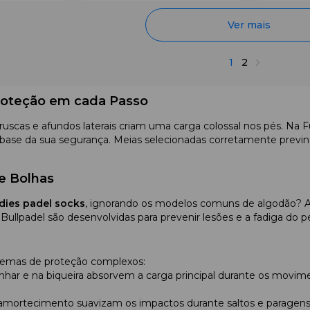
Ver mais
1
2
Proteção em cada Passo
ruscas e afundos laterais criam uma carga colossal nos pés. Na
 base da sua segurança. Meias selecionadas corretamente previn
e Bolhas
adies padel socks
, ignorando os modelos comuns de algodão? A
Bullpadel são desenvolvidas para prevenir lesões e a fadiga do p
stemas de proteção complexos:
nhar e na biqueira absorvem a carga principal durante os movime
 amortecimento suavizam os impactos durante saltos e paragen