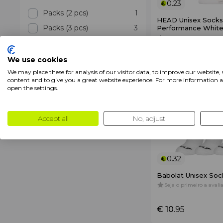
0.23
Packs (2 pcs)
1
HEAD Unisex Socks
Packs (3 pcs)
3
Performance White
Seja o primeiro a avalia
€ 12
.95
Produtos
€ 7
.95
We use cookies
Meias
18
We may place these for analysis of our visitor data, to improve our website,
content and to give you a great website experience. For more information 
Mais Vendido
open the settings.
Accept all
No, adjust
0.32
Babolat Unisex Soc
Seja o primeiro a avalia
€ 10
.95