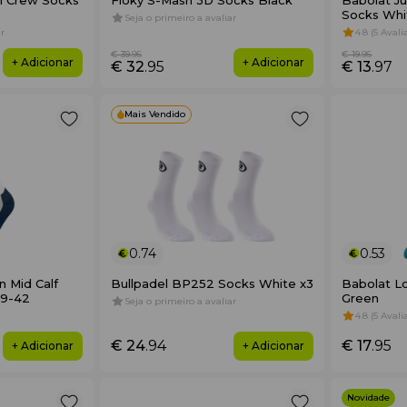
l Crew Socks
Floky S-Mash 3D Socks Black
Babolat Ju
Socks Whi
Seja o primeiro a avaliar
r
4.8 (5 Aval
€ 39
.95
€ 19
.95
+ Adicionar
+ Adicionar
€ 32
.95
€ 13
.97
Mais Vendido
0.74
0.53
n Mid Calf
Bullpadel BP252 Socks White x3
Babolat L
39-42
Green
Seja o primeiro a avaliar
4.8 (5 Aval
€ 24
.94
€ 17
.95
+ Adicionar
+ Adicionar
Novidade