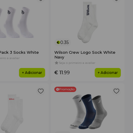
0.35
 Pack 3 Socks White
Wilson Crew Logo Sock White
Navy
eiro a avaliar
Seja o primeiro a avaliar
€ 11
.99
+ Adicionar
+ Adicionar
Promoção