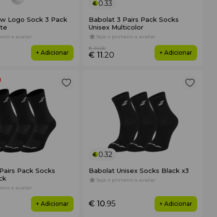
0.33
ew Logo Sock 3 Pack
Babolat 3 Pairs Pack Socks
ite
Unisex Multicolor
eiro a avaliar
Seja o primeiro a avaliar
€ 14
.00
+ Adicionar
+ Adicionar
€ 11
.20
0.32
Pairs Pack Socks
Babolat Unisex Socks Black x3
ck
Seja o primeiro a avaliar
eiro a avaliar
€ 10
.95
+ Adicionar
+ Adicionar