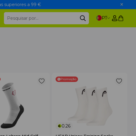
s superiores a 99 €
PT
Promoção
0.26