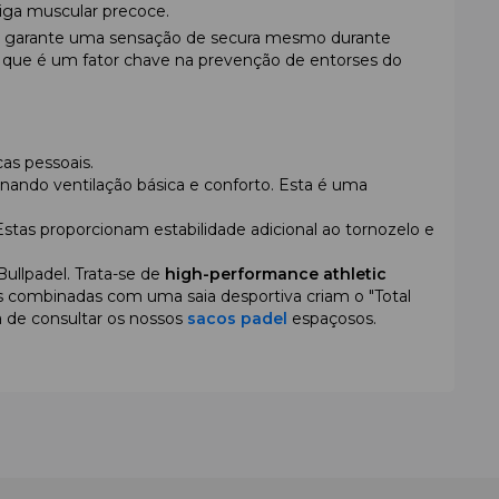
diga muscular precoce.
garante uma sensação de secura mesmo durante
do, que é um fator chave na prevenção de entorses do
as pessoais.
cionando ventilação básica e conforto. Esta é uma
Estas proporcionam estabilidade adicional ao tornozelo e
ullpadel. Trata-se de
high-performance athletic
 combinadas com uma saia desportiva criam o "Total
 de consultar os nossos
sacos padel
espaçosos.
 ou visite a nossa loja em Portugal para uma prova