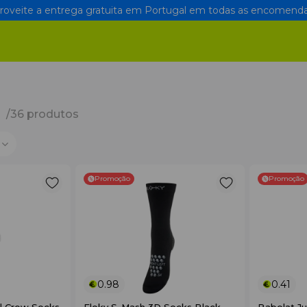
oveite a entrega gratuita em Portugal em todas as encomenda
a
/36 produtos
Promoção
Promoção
0.98
0.41