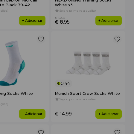
an Lebron Mid Calf
HEAD Unisex Training Socks
te Black 39-42
White x3
iações)
Seja o primeiro a avaliar
€ 13
.00
+ Adicionar
+ Adicionar
€ 8
.95
0.44
ong Socks White
Munich Sport Crew Socks White
Seja o primeiro a avaliar
iações)
€ 14
.99
+ Adicionar
+ Adicionar