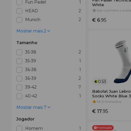
Fun Padel Technica
Fun Padel
1
White
HEAD
2
Seja o primeiro a avalia
Munich
2
€ 6
.95
Mostrar mais 2
Tamanho
35-38
2
35-39
1
36-38
1
36-39
2
0.53
39-42
7
Babolat Juan Lebro
40-42
1
Socks White Blue 
4.8 (5 Avaliações)
Mostrar mais 7
€ 17
.95
Jogador
Homem
1
Promoção