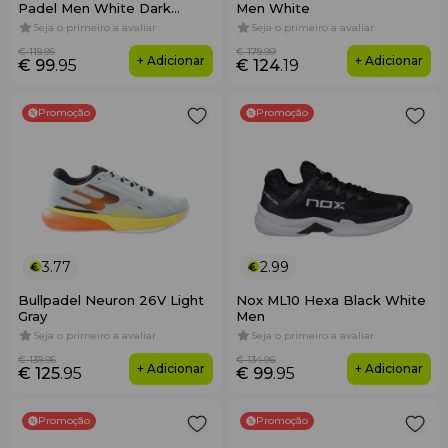
Padel Men White Dark
Men White
Cobalt
Seja o primeiro a avaliar
Seja o primeiro a avaliar
€ 119
.95
€ 179
.99
+ Adicionar
+ Adicionar
€ 99
.95
€ 124
.19
Promoção
Promoção
3.77
2.99
Bullpadel Neuron 26V Light
Nox ML10 Hexa Black White
Gray
Men
Seja o primeiro a avaliar
Seja o primeiro a avaliar
€ 139
.95
€ 134
.96
+ Adicionar
+ Adicionar
€ 125
.95
€ 99
.95
Promoção
Promoção