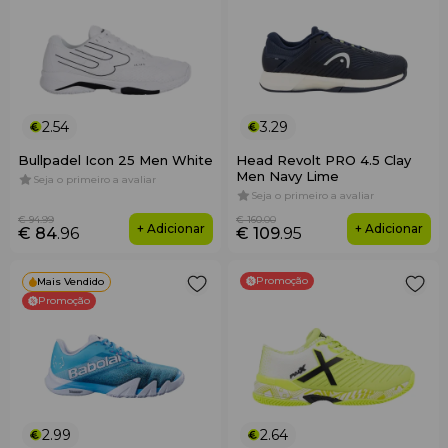
2.54
3.29
Bullpadel Icon 25 Men White
Head Revolt PRO 4.5 Clay
Men Navy Lime
Seja o primeiro a avaliar
Seja o primeiro a avaliar
€ 94
.99
€ 160
.00
+ Adicionar
+ Adicionar
€ 84
.96
€ 109
.95
Promoção
Mais Vendido
Promoção
2.99
2.64