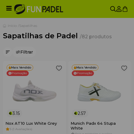
Início
Sapatilhas
Sapatilhas de Padel
/82 produtos
Filtrar
Mais Vendido
Mais Vendido
Promoção
Promoção
3.15
2.57
Nox AT10 Lux White Grey
Munich Padx 64 Stupa
White
5 (1 Avaliações)
Seja o primeiro a avaliar