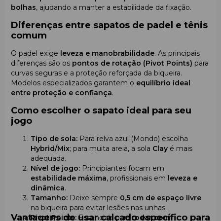
bolhas
, ajudando a manter a estabilidade da fixação.
Diferenças entre sapatos de padel e tênis
comum
O padel exige
leveza e manobrabilidade
. As principais
diferenças são os
pontos de rotação (Pivot Points)
para
curvas seguras e a proteção reforçada da biqueira.
Modelos especializados garantem o
equilíbrio ideal
entre proteção e confiança
.
Como escolher o sapato ideal para seu
jogo
Tipo de sola:
Para relva azul (Mondo) escolha
Hybrid/Mix
; para muita areia, a sola
Clay
é mais
adequada.
Nível de jogo:
Principiantes focam em
estabilidade máxima
, profissionais em
leveza e
dinâmica
.
Tamanho:
Deixe sempre
0,5 cm de espaço livre
na biqueira para evitar lesões nas unhas.
Vantagens de usar calçado específico para
Pivot Points:
Essenciais para
rodar com