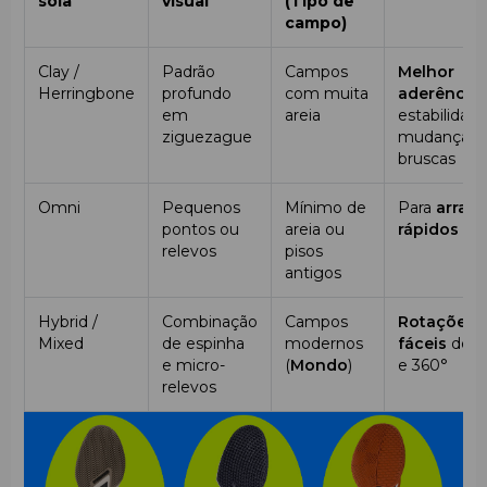
sola
visual
(Tipo de
campo)
Clay /
Padrão
Campos
Melhor
Herringbone
profundo
com muita
aderência
em
areia
estabilidad
ziguezague
mudanças
bruscas
Omni
Pequenos
Mínimo de
Para
arran
pontos ou
areia ou
rápidos
relevos
pisos
antigos
Hybrid /
Combinação
Campos
Rotações
Mixed
de espinha
modernos
fáceis
de 1
e micro-
(
Mondo
)
e 360°
relevos