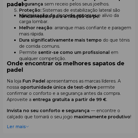
padel
segurança
sem receio pelos seus joelhos.
Proteção:
Sistemas de estabilização lateral são
Minimização do risco de entorses
e alívio da
fundamentais para a fixação do pé
.
carga lombar.
Melhor reação
: arranque mais confiante e paragem
mais rápida.
Dura significativamente mais tempo
do que ténis
de corrida comuns.
Permite
sentir-se como um profissional
em
qualquer competição.
Onde encontrar os melhores sapatos de
padel
Na loja
Fun Padel
apresentamos as marcas líderes. A
nossa
oportunidade única de test-drive
permite
confirmar o conforto e a segurança antes da compra.
Aproveite a
entrega gratuita a partir de 99
€
.
Invista no seu conforto e segurança
— encontre o
calçado que tornará o seu jogo
maximamente produtivo
!
Ler mais