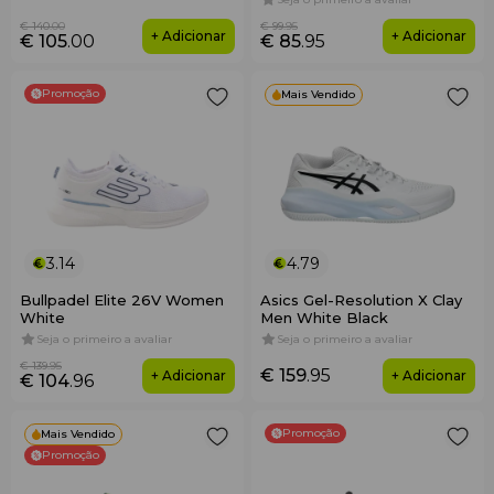
€ 140
.00
€ 99
.95
+ Adicionar
+ Adicionar
€ 105
.00
€ 85
.95
Promoção
Mais Vendido
3.14
4.79
Bullpadel Elite 26V Women
Asics Gel-Resolution X Clay
White
Men White Black
Seja o primeiro a avaliar
Seja o primeiro a avaliar
€ 139
.95
€ 159
.95
+ Adicionar
+ Adicionar
€ 104
.96
Promoção
Mais Vendido
Promoção