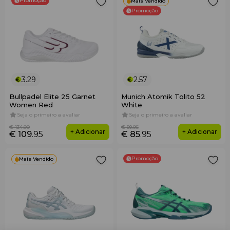
Promoção
Mais Vendido
Promoção
3.29
2.57
Bullpadel Elite 25 Garnet
Munich Atomik Tolito 52
Women Red
White
Seja o primeiro a avaliar
Seja o primeiro a avaliar
€ 134
.99
€ 99
.95
+ Adicionar
+ Adicionar
€ 109
.95
€ 85
.95
Promoção
Mais Vendido