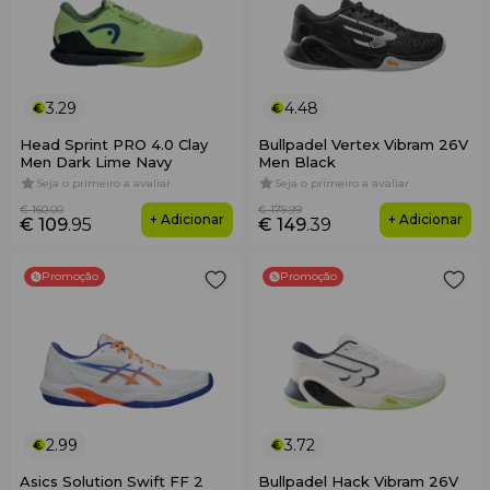
3.29
4.48
Head Sprint PRO 4.0 Clay
Bullpadel Vertex Vibram 26V
Men Dark Lime Navy
Men Black
Seja o primeiro a avaliar
Seja o primeiro a avaliar
€ 160
.00
€ 179
.99
+ Adicionar
+ Adicionar
€ 109
.95
€ 149
.39
Promoção
Promoção
2.99
3.72
Asics Solution Swift FF 2
Bullpadel Hack Vibram 26V