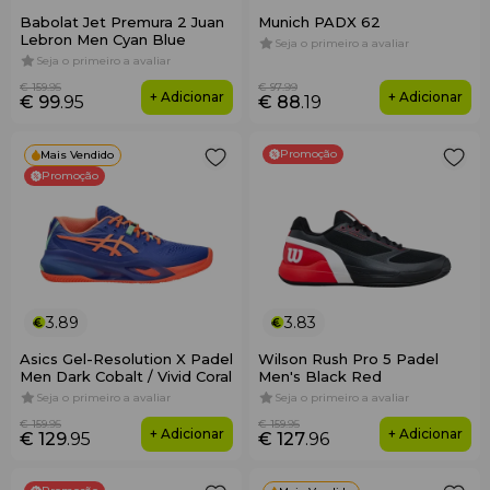
Babolat Jet Premura 2 Juan
Munich PADX 62
Lebron Men Cyan Blue
Seja o primeiro a avaliar
Seja o primeiro a avaliar
€ 159
.95
€ 97
.99
+ Adicionar
+ Adicionar
€ 99
.95
€ 88
.19
Promoção
Mais Vendido
Promoção
3.89
3.83
Asics Gel-Resolution X Padel
Wilson Rush Pro 5 Padel
Men Dark Cobalt / Vivid Coral
Men's Black Red
Seja o primeiro a avaliar
Seja o primeiro a avaliar
€ 159
.95
€ 159
.95
+ Adicionar
+ Adicionar
€ 129
.95
€ 127
.96