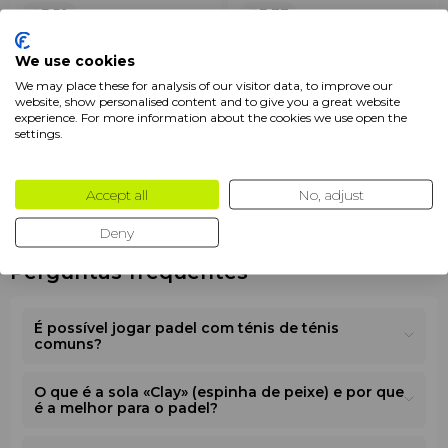
3.59
3.77
Asics Gel-Challenger 15 Clay
Asics Sonicsmash FF Men
We use cookies
Women White Sky
Vital Green / Misty Pine
Seja o primeiro a avaliar
Seja o primeiro a avaliar
We may place these for analysis of our visitor data, to improve our
website, show personalised content and to give you a great website
€ 139
.95
€ 119
.95
+ Adicionar
+ Adicionar
experience. For more information about the cookies we use open the
€ 125
.94
settings.
Ver mais
Accept all
No, adjust
1
2
3
4
5
Deny
Perguntas frequentes
É possível jogar padel com ténis de ténis
comuns?
O que é a sola «Clay» (espinha de peixe) e por que
é a melhor para o padel?