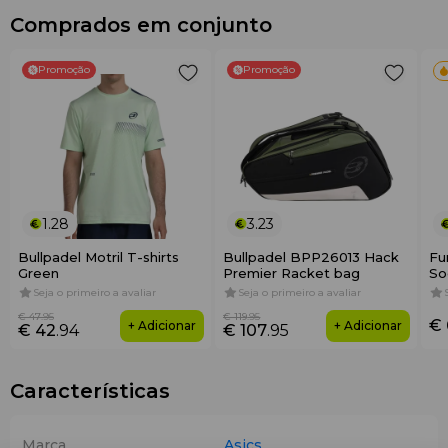
Comprados em conjunto
Promoção
Promoção
1.28
3.23
Bullpadel Motril T-shirts
Bullpadel BPP26013 Hack
Fu
Green
Premier Racket bag
So
Seja o primeiro a avaliar
Seja o primeiro a avaliar
€ 47
.95
€ 119
.95
€ 
+ Adicionar
+ Adicionar
€ 42
.94
€ 107
.95
Características
Marca
Asics