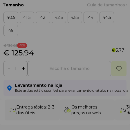
Tamanho
Guia de tamanhos ›
40.5
41.5
42
42.5
43.5
44
44.5
45
€ 139
.95
-10%
3.77
€ 125
.94
Escolha o tamanho
Levantamento na loja
Este artigo está disponível para levantamento gratuito na nossa loja
Entrega rápida: 2–3
Os melhores
3
dias úteis
preços na web
d