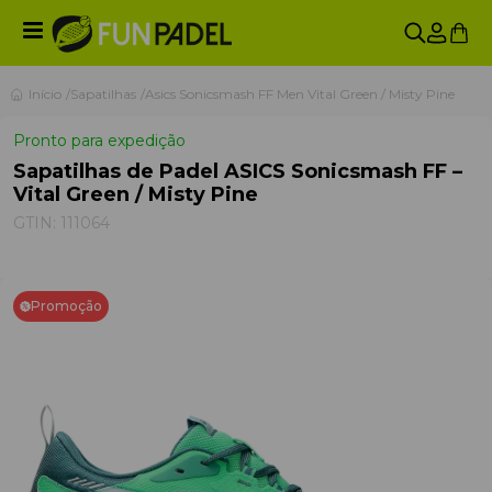
Início
Sapatilhas
Asics Sonicsmash FF Men Vital Green / Misty Pine
Pronto para expedição
Sapatilhas de Padel ASICS Sonicsmash FF –
Vital Green / Misty Pine
GTIN:
111064
Promoção