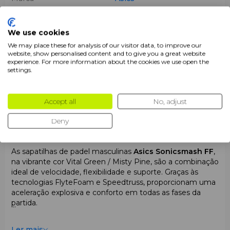
Jogador
Homem
We use cookies
Cor
Verde
We may place these for analysis of our visitor data, to improve our
Tipo de sola
Mistos
website, show personalised content and to give you a great website
experience. For more information about the cookies we use open the
settings.
Formato do pé
Normal
Produtos
Sapatilhas
Accept all
No, adjust
Deny
Descrição
As sapatilhas de padel masculinas
Asics Sonicsmash FF
,
na vibrante cor Vital Green / Misty Pine, são a combinação
ideal de velocidade, flexibilidade e suporte. Graças às
tecnologias FlyteFoam e Speedtruss, proporcionam uma
aceleração explosiva e conforto em todas as fases da
partida.
Ler mais