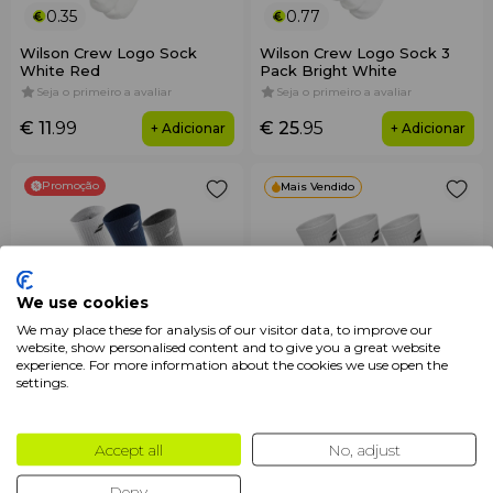
0.35
0.77
Wilson Crew Logo Sock
Wilson Crew Logo Sock 3
White Red
Pack Bright White
Seja o primeiro a avaliar
Seja o primeiro a avaliar
€ 11
.99
€ 25
.95
+ Adicionar
+ Adicionar
Promoção
Mais Vendido
We use cookies
We may place these for analysis of our visitor data, to improve our
website, show personalised content and to give you a great website
0.33
0.32
experience. For more information about the cookies we use open the
settings.
Babolat 3 Pairs Pack Socks
Babolat Unisex Socks White
Unisex Multicolor
x3
Seja o primeiro a avaliar
Seja o primeiro a avaliar
Accept all
No, adjust
€ 14
.00
€ 10
.95
+ Adicionar
+ Adicionar
€ 11
.20
Deny