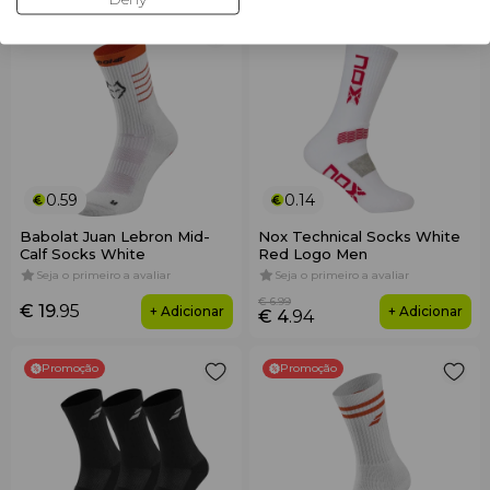
Promoção
0.59
0.14
Babolat Juan Lebron Mid-
Nox Technical Socks White
Calf Socks White
Red Logo Men
Seja o primeiro a avaliar
Seja o primeiro a avaliar
€ 6
.99
€ 19
.95
+ Adicionar
+ Adicionar
€ 4
.94
Promoção
Promoção