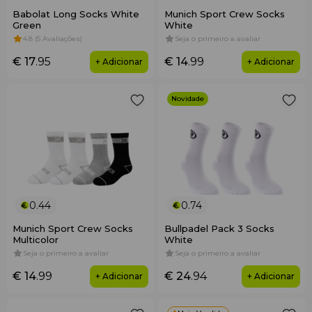
Babolat Long Socks White
Munich Sport Crew Socks
Green
White
4.8 (5 Avaliações)
Seja o primeiro a avaliar
€ 17
.95
€ 14
.99
+ Adicionar
+ Adicionar
Novidade
0.44
0.74
Munich Sport Crew Socks
Bullpadel Pack 3 Socks
Multicolor
White
Seja o primeiro a avaliar
Seja o primeiro a avaliar
€ 14
.99
€ 24
.94
+ Adicionar
+ Adicionar