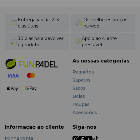
possibilidade de devolução em 30 dias e entrega rápida
elite com o mais alto nível de compressão para melhorar
em toda a Europa.
a circulação sanguínea.
Entrega rápida: 2–3
Os melhores preços
Proteja os seus pés — eles levam-no à vitória!
dias úteis
na web
Não deixe que o desconforto o distraia do jogo. Escolha
as
men's padel socks
profissionais na Fun Padel e sinta
30 dias para devolver
Apoio ao cliente
a diferença desde o primeiro minuto no campo.
o produto
prestável
Visite a nossa loja em Portugal ou encomende online
agora mesmo. Ajudaremos a fazer a escolha certa
As nossas categorias
para o seu progresso e entregaremos a encomenda
Raquetes
em qualquer ponto da Europa!
Sapatos
Sacos
Bolas
Roupas
Acessórios
Informação ao cliente
Siga-nos
Minha conta