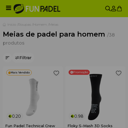
Início
Roupas
Homem
Meias
Meias de padel para homem
/38
produtos
Filtrar
Promoção
Mais Vendido
0.20
0.98
Fun Padel Technical Crew
Floky S-Mash 3D Socks