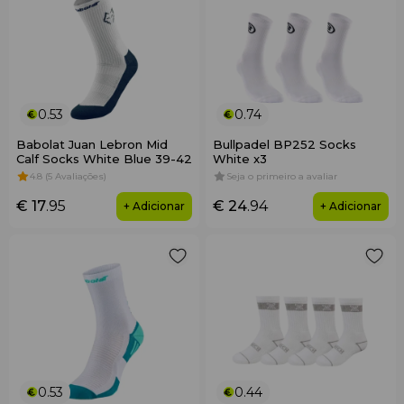
0.53
0.74
Babolat Juan Lebron Mid
Bullpadel BP252 Socks
Calf Socks White Blue 39-42
White x3
4.8 (5 Avaliações)
Seja o primeiro a avaliar
€ 17
.95
€ 24
.94
+ Adicionar
+ Adicionar
0.53
0.44