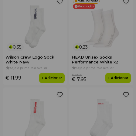
Mais Vendido
Promoção
0.35
0.23
Wilson Crew Logo Sock
HEAD Unisex Socks
White Navy
Performance White x2
Seja o primeiro a avaliar
Seja o primeiro a avaliar
€ 12
.95
€ 11
.99
+ Adicionar
+ Adicionar
€ 7
.95