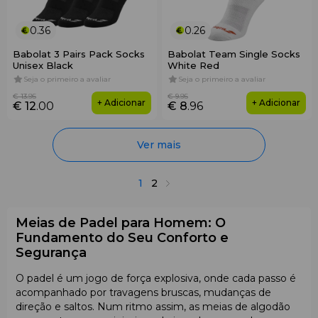
0.36
0.26
Babolat 3 Pairs Pack Socks
Babolat Team Single Socks
Unisex Black
White Red
Seja o primeiro a avaliar
Seja o primeiro a avaliar
€ 13
.95
€ 9
.95
+ Adicionar
+ Adicionar
€ 12
.00
€ 8
.96
Ver mais
1
2
Meias de Padel para Homem: O
Fundamento do Seu Conforto e
Segurança
O padel é um jogo de força explosiva, onde cada passo é
acompanhado por travagens bruscas, mudanças de
direção e saltos. Num ritmo assim, as meias de algodão