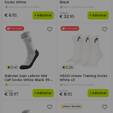
Socks White
Black
Seja o primeiro a avaliar
Seja o primeiro a avaliar
€ 39
.95
€ 6
.95
+ Adicionar
+ Adicionar
€ 32
.95
Promoção
Promoção
0.41
0.26
Babolat Juan Lebron Mid
HEAD Unisex Training Socks
Calf Socks White Black 39-
White x3
42
4.8 (5 Avaliações)
Seja o primeiro a avaliar
€ 19
.95
€ 13
.00
+ Adicionar
+ Adicionar
€ 13
.97
€ 8
.95
Mais Vendido