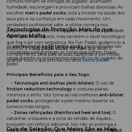
comuns tornam-se inimigas do jogador: acumulam
humidade, escorregam e provocam bolhas dolorosas. Ao
escolher
men's padel socks
, está a investir na saúde dos
seus pés e na confiança em cada movimento. Um
verdadeiro profissional sabe: a vitória começa nos
Tecnologias de Proteção: Mais do que
pequenos detalhes, e um equipamento de alta qualidade
Apenas Malha
não é apenas a raquete, mas também o têxtil tecnológico
que fixa o pé com segurança. Na Fun Padel, ajudamo-lo a
As
professional padel tennis socks
especializadas são
escolher e a
buy padel socks for men
que serão o
concebidas para proteger as zonas que sofrem maior
complemento ideal para as suas sapatilhas e permitirão
carga durante os movimentos específicos do jogador de
guardar tudo o que precisa nos seus
sacos padel
.
padel.
Principais Benefícios para o Seu Jogo:
•
Tecnologia anti-bolhas (Anti-blister):
O uso de
friction reduction technology
e costuras planas
minimiza o atrito. Isto torna-as nas melhores
anti-blister
padel socks
, protegendo a pele mesmo durante os
torneios mais longos.
•
Zonas reforçadas (Reinforced heel and toe):
O
calcanhar, a biqueira e a zona do tendão de Aquiles
possuem um reforço adicional. Isto não só prolonga a
Guia de Seleção: Que Meias São as Mais
vida útil do produto, como também proporciona
impact