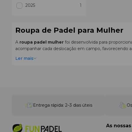
2025
1
Roupa de Padel para Mulher
A
roupa padel mulher
foi desenvolvida para proporcion
acompanhar cada deslocação em campo, favorecendo 
Ler mais
Na Fun Padel encontrará uma ampla seleção de
roupa 
T-shirts, saias e tops para jogo e treino
Uma coleção completa de
padel roupa mulher
inclui 
equipamento confortável para qualquer sessão de treino 
As camisolas técnicas favorecem a ventilação, enqua
As saias e os calções garantem liberdade nas deslocaçõe
Entrega rápida: 2–3 dias úteis
Os
As principais marcas desenvolvem coleções específic
Conforto térmico e liberdade de movime
As nossas
Cada
tecido
técnico utilizado no vestuário de padel aj