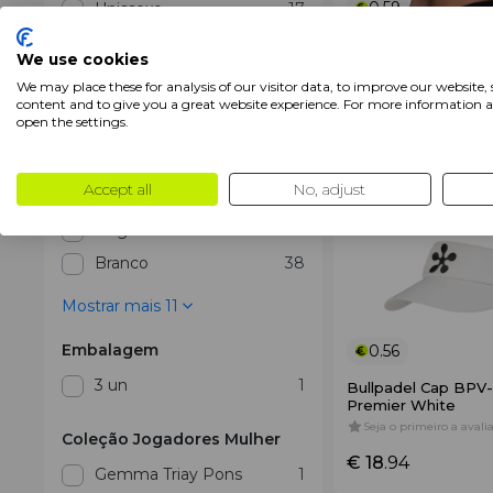
0.59
Unissexo
17
Siux Diablo Halter 
We use cookies
Cor
Seja o primeiro a avalia
We may place these for analysis of our visitor data, to improve our website,
Amarillo
2
content and to give you a great website experience. For more information 
€ 40
.95
open the settings.
€ 19
.94
Azul
1
Azul
7
Accept all
No, adjust
Azul
1
Bege
2
Branco
38
Mostrar mais 11
Embalagem
0.56
3 un
1
Bullpadel Cap BP
Premier White
Seja o primeiro a avalia
Coleção Jogadores Mulher
€ 18
.94
Gemma Triay Pons
1