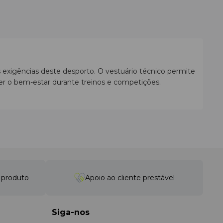
exigências deste desporto. O vestuário técnico permite
r o bem-estar durante treinos e competições.
s estilos de jogo e condições climatéricas.
gs, casacos e outras peças que permitem criar um
entos rápidos.
o produto
Apoio ao cliente prestável
 atual.
Siga-nos
itindo manter uma sensação agradável mesmo durante