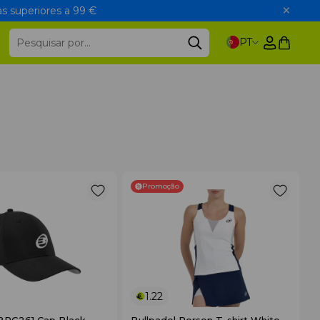
s superiores a 99 €
PT
Promoção
1.22