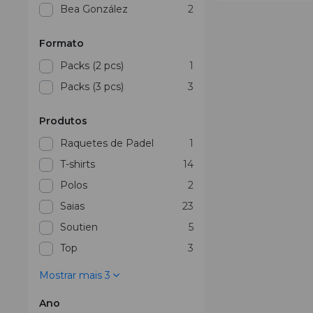
Bea González
2
Formato
Packs (2 pcs)
1
Packs (3 pcs)
3
Produtos
Raquetes de Padel
1
T-shirts
14
Polos
2
Saias
23
Soutien
5
Top
3
Mostrar mais 3
Ano