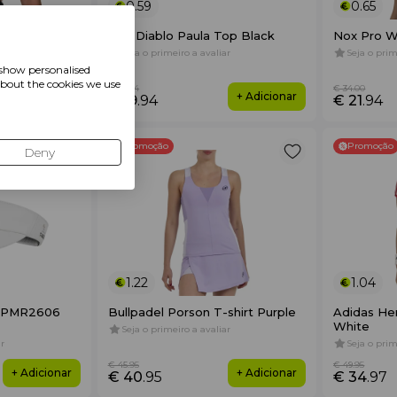
0.59
0.65
Top Black
Siux Diablo Paula Top Black
Nox Pro W
r
Seja o primeiro a avaliar
Seja o prim
 show personalised
about the cookies we use
€ 39
.94
€ 34
.00
+ Adicionar
+ Adicionar
€ 19
.94
€ 21
.94
Promoção
Promoção
Deny
1.22
1.04
V-PMR2606
Bullpadel Porson T-shirt Purple
Adidas Her
White
Seja o primeiro a avaliar
r
Seja o prim
€ 45
.95
€ 49
.95
+ Adicionar
+ Adicionar
€ 40
.95
€ 34
.97