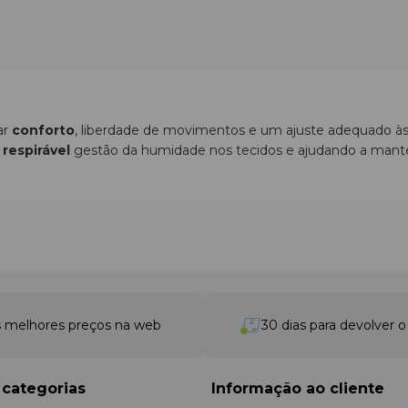
ar
conforto
, liberdade de movimentos e um ajuste adequado às 
a
respirável
gestão da humidade nos tecidos e ajudando a mante
de padel mulher
das principais marcas, concebida para diferente
camisolas técnicas, uma
saia
, calções, um
top
desportivo, leggin
ou partida.
nto os tops desportivos proporcionam suporte durante os movim
s laterais e facilitam todas as ações típicas do padel.
 melhores preços na web
30 dias para devolver 
as para jogadoras, combinando funcionalidade,
conforto
e design
ntos
 categorias
Informação ao cliente
uda a controlar a humidade e favorece a circulação do ar, perm