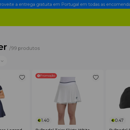
oveite a entrega gratuita em Portugal em todas as encomenda
er
/99 produtos
Promoção
1.40
0.47