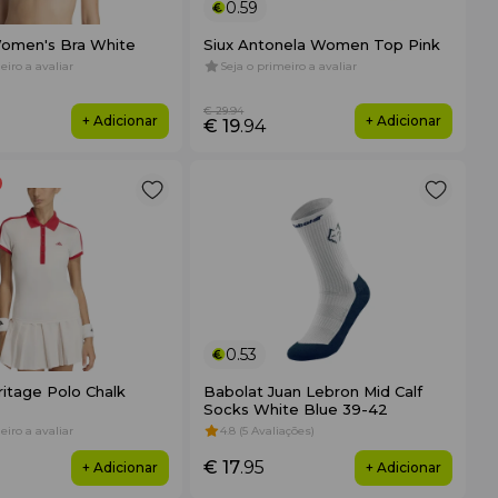
0.59
omen's Bra White
Siux Antonela Women Top Pink
eiro a avaliar
Seja o primeiro a avaliar
€ 29
.94
+ Adicionar
+ Adicionar
€ 19
.94
0.53
itage Polo Chalk
Babolat Juan Lebron Mid Calf
Socks White Blue 39-42
eiro a avaliar
4.8 (5 Avaliações)
€ 17
.95
+ Adicionar
+ Adicionar