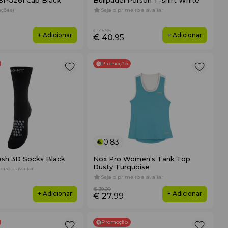
 BPG261 Cap Black
Bullpadel Porson T-shirt White
iações)
Seja o primeiro a avaliar
€ 45
.95
+ Adicionar
+ Adicionar
€ 40
.95
Promoção
0.83
ash 3D Socks Black
Nox Pro Women's Tank Top
Dusty Turquoise
eiro a avaliar
Seja o primeiro a avaliar
€ 39
.99
+ Adicionar
+ Adicionar
€ 27
.99
Promoção