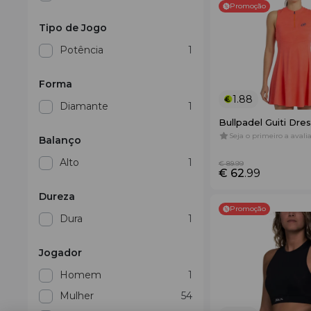
Promoção
Tipo de Jogo
Potência
1
Forma
1.88
Diamante
1
Bullpadel Guiti Dre
Seja o primeiro a avalia
Balanço
Alto
1
€ 89
.99
€ 62
.99
Dureza
Promoção
Dura
1
Jogador
Homem
1
Mulher
54