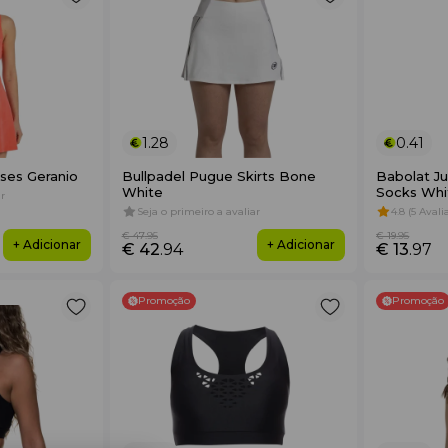
1.28
0.41
sses Geranio
Bullpadel Pugue Skirts Bone
Babolat Ju
White
Socks Whi
r
Seja o primeiro a avaliar
4.8 (5 Aval
€ 47
.95
€ 19
.95
+ Adicionar
+ Adicionar
€ 42
.94
€ 13
.97
Promoção
Promoção