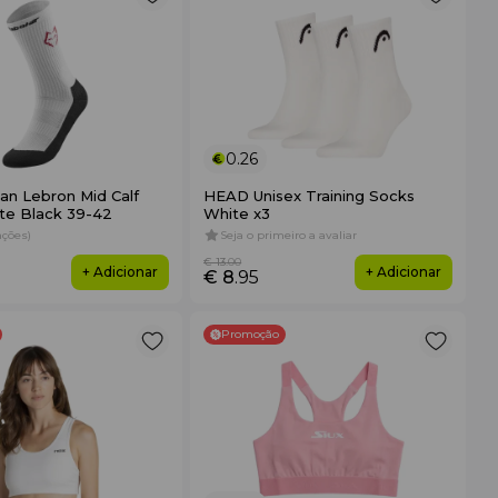
0.26
an Lebron Mid Calf
HEAD Unisex Training Socks
te Black 39-42
White x3
iações)
Seja o primeiro a avaliar
€ 13
.00
+ Adicionar
+ Adicionar
€ 8
.95
Promoção