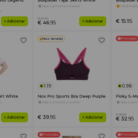
ress Legend
Bullpadel Tajar Skirts White
Bullpadel
Seja o primeiro a avaliar
4.8 (5 Aval
r
€ 54
.94
€ 15
.95
+ Adicionar
+ Adicionar
€ 46
.95
Promoção
Mais Vendido
1.19
0.98
irt White
Nox Pro Sports Bra Deep Purple
Floky S-M
r
Seja o primeiro a avaliar
Seja o prim
€ 39
.95
€ 39
.95
+ Adicionar
+ Adicionar
€ 32
.95
Promoção
Promoção