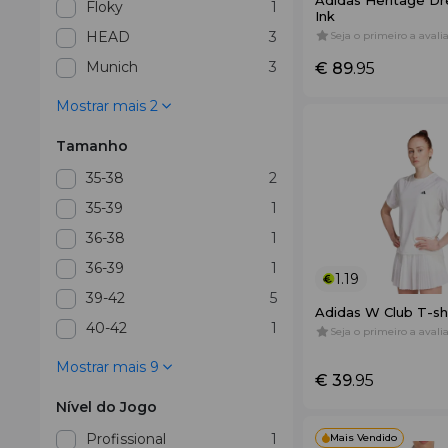
Adidas Heritage D
Floky
1
Ink
HEAD
3
Seja o primeiro a avalia
Munich
3
€ 89
.95
Mostrar mais 2
Tamanho
35-38
2
35-39
1
36-38
1
36-39
1
1.19
39-42
5
Adidas W Club T-sh
40-42
1
Seja o primeiro a avalia
Mostrar mais 9
€ 39
.95
Nível do Jogo
Profissional
1
Mais Vendido