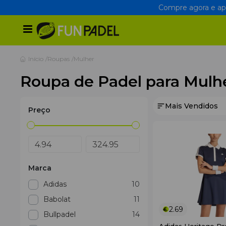
Compre agora e apr
Início
Roupas
Mulher
Roupa de Padel para Mulh
Mais Vendidos
Preço
Marca
Adidas
10
Babolat
11
2.69
Bullpadel
14