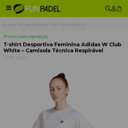
Início
Roupas
Adidas W Club T-shirt White XS
Pronto para expedição
T-shirt Desportiva Feminina Adidas W Club
White – Camisola Técnica Respirável
GTIN:
18520