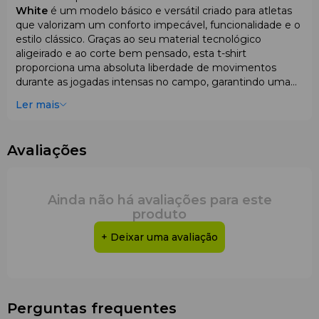
White
é um modelo básico e versátil criado para atletas
que valorizam um conforto impecável, funcionalidade e o
estilo clássico. Graças ao seu material tecnológico
aligeirado e ao corte bem pensado, esta t-shirt
proporciona uma absoluta liberdade de movimentos
durante as jogadas intensas no campo, garantindo uma
sensação de frescura e confiança em cada passo.
Ler mais
Características
A t-shirt feminina da icónica linha Adidas Club foi
Avaliações
desenvolvida especificamente para elevadas cargas
desportivas. Combina um design lacónico e elegante
com tecnologias têxteis avançadas para o conforto diário.
Ainda não há avaliações para este
Material e Tecnologias
produto
•
Composição do tecido
: O artigo é confecionado em
+ Deixar uma avaliação
poliéster tecnológico de alta qualidade (a linha Club utiliza
tradicionalmente poliéster reciclado
AeroReady/Primegreen). Isto garante uma extrema
resistência ao desgaste, durabilidade e resistência à
deformação.
Perguntas frequentes
•
Termorregulação
: O tecido tem a capacidade de