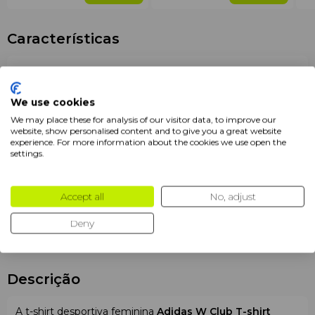
Características
Marca
Adidas
Tamanho
XS
We use cookies
We may place these for analysis of our visitor data, to improve our
Jogador
Mulher
website, show personalised content and to give you a great website
experience. For more information about the cookies we use open the
Corte
Regular
settings.
Cor
Branco
Accept all
No, adjust
Produtos
T-shirts
Deny
Composição
100% poliéster
Descrição
A t-shirt desportiva feminina
Adidas W Club T-shirt