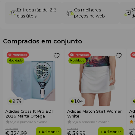
Entrega rápida: 2–3
Os melhores
3
dias úteis
preços na web
d
Comprados em conjunto
Promoção
Promoção
Novidade
Novidade
9.74
1.04
Adidas Cross It Pro EDT
Adidas Match Skirt Women
Ad
2026 Marta Ortega
White
Ra
Seja o primeiro a avaliar
Seja o primeiro a avaliar
€ 360
.00
€ 39
.99
€ 4
+ Adicionar
+ Adicionar
€ 324
.99
€ 34
.99
€ 