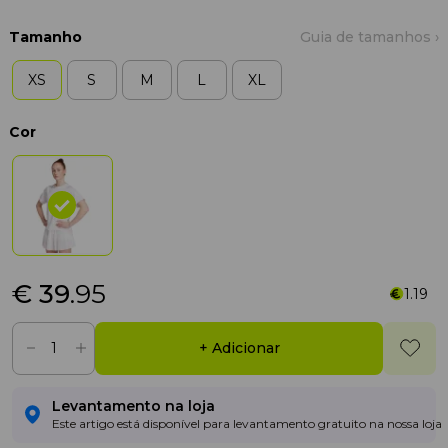
Tamanho
Guia de tamanhos ›
XS
S
M
L
XL
Cor
€ 39
.95
1.19
+ Adicionar
Levantamento na loja
Este artigo está disponível para levantamento gratuito na nossa loja