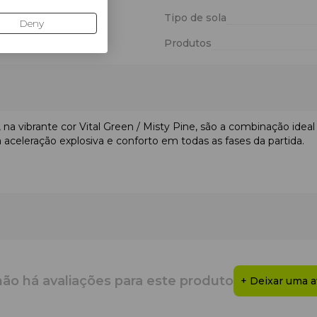
Tipo de sola
Deny
Produtos
, na vibrante cor Vital Green / Misty Pine, são a combinação ideal 
celeração explosiva e conforto em todas as fases da partida.
dores que procuram dominar o campo através de movimentos ráp
lássico padrão "herringbone" (espinha), adaptado às especificid
é, permitindo a execução fácil de curvas acentuadas e movimento
com areia
(campos de padel tradicionais), garantindo o equilíbrio 
não há avaliações para este produto
+ Deixar uma a
TRUSS
na parte média da sola atua como uma ponte estabilizado
ração frontal.
AM
atualizada tornou-se ainda mais macia. Este material de es