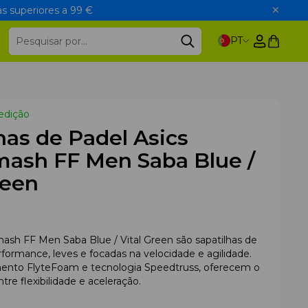
s superiores a 99 €
PT
edição
has de Padel Asics
mash FF Men Saba Blue /
reen
mash FF Men Saba Blue / Vital Green são sapatilhas de
rformance, leves e focadas na velocidade e agilidade.
nto FlyteFoam e tecnologia Speedtruss, oferecem o
entre flexibilidade e aceleração.