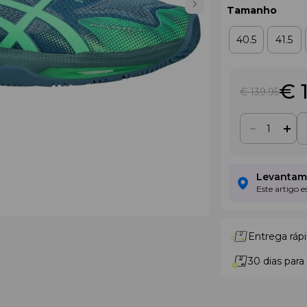
Tamanho
40.5
41.5
€ 
€ 139
.95
Levantame
Este artigo 
Entrega rápi
30 dias para