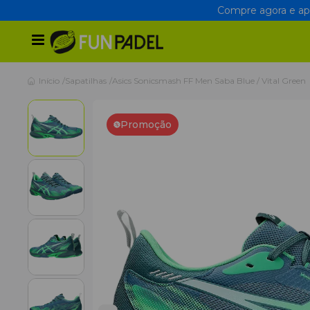
Compre agora e apr
Início
Sapatilhas
Asics Sonicsmash FF Men Saba Blue / Vital Green
Promoção