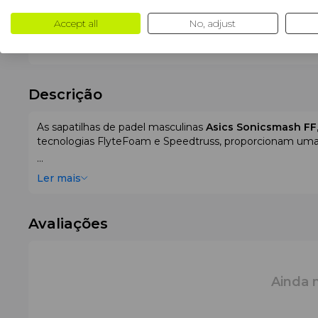
Cor
Azul
Verde
Accept all
No, adjust
Formato do pé
Normal
Descrição
As sapatilhas de padel masculinas
Asics Sonicsmash FF
tecnologias FlyteFoam e Speedtruss, proporcionam uma a
Ler mais
Características
As Asics Sonicsmash FF foram desenvolvidas para joga
Avaliações
leveza sem perder a estabilidade.
•
Sola e Tipo de Rasto
: As sapatilhas apresentam o c
GROOVE
melhora a flexibilidade da parte anterior do p
•
Tipo de Piso
: Mais adequadas para
relva sintética 
Ainda 
•
Estabilidade e Suporte Lateral
: A tecnologia
SPEED
laterais bruscas, direcionando toda a energia para a acele
•
Amortecimento e Conforto
: A entressola
FLYTEFO