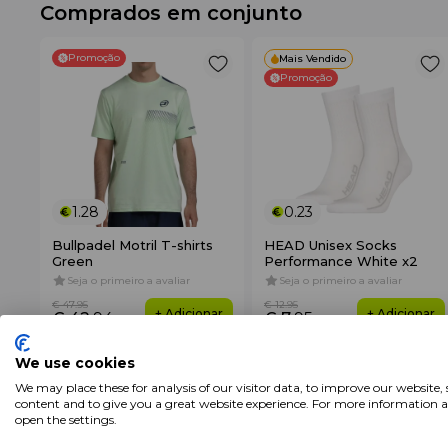
Comprados em conjunto
Promoção
Mais Vendido
Promoção
1.28
0.23
Bullpadel Motril T-shirts
HEAD Unisex Socks
Green
Performance White x2
Seja o primeiro a avaliar
Seja o primeiro a avaliar
€ 47
.95
€ 12
.95
+ Adicionar
+ Adicionar
€ 42
.94
€ 7
.95
We use cookies
Características
We may place these for analysis of our visitor data, to improve our website,
content and to give you a great website experience. For more information 
open the settings.
Marca
Asics