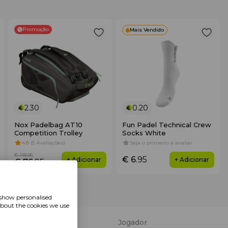
Promoção
Mais Vendido
2.30
0.20
Nox Padelbag AT10
Fun Padel Technical Crew
Competition Trolley
Socks White
4.8 (5 Avaliações)
Seja o primeiro a avaliar
€ 119
.95
€ 6
.95
+ Adicionar
+ Adicionar
€ 76
.95
 show personalised
about the cookies we use
Jogador