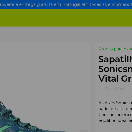
oveite a entrega gratuita em Portugal em todas as encomenda
Pronto para exp
Sapatil
Sonics
Vital G
GTIN:
111065
As Asics Sonics
padel de alta pe
Com amortecime
equilíbrio ideal 