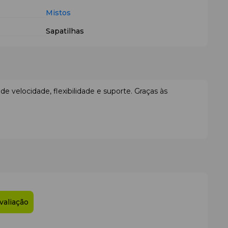
Mistos
Sapatilhas
de velocidade, flexibilidade e suporte. Graças às
idos. O modelo foca-se em proporcionar dinâmica e
ades dos campos de padel. A construção especial
X-
s de rotação.
ideal entre aderência e deslize.
valiação
ra. Limita a torção indesejada do pé durante investidas
puma leve absorve eficazmente as cargas de impacto nos