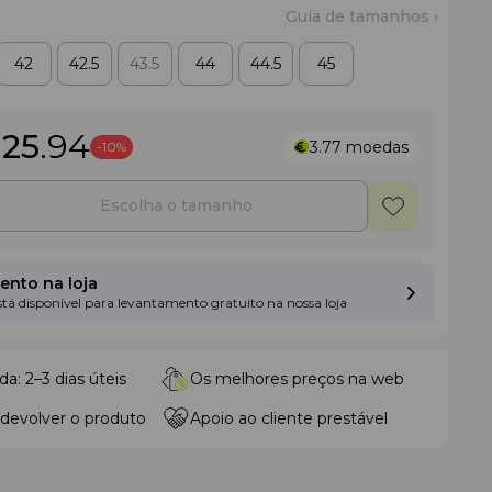
Guia de tamanhos ›
42
42.5
43.5
44
44.5
45
125
.94
3.77
moedas
-10%
Escolha o tamanho
nto na loja
está disponível para levantamento gratuito na nossa loja
da: 2–3 dias úteis
Os melhores preços na web
 devolver o produto
Apoio ao cliente prestável