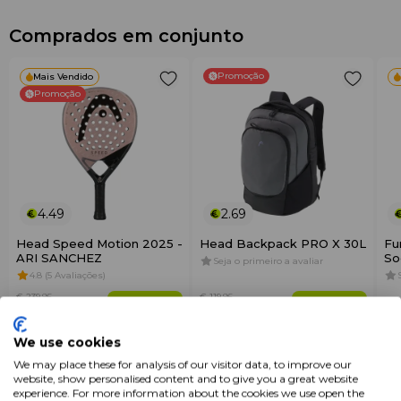
Comprados em conjunto
Promoção
Mais Vendido
Promoção
4.49
2.69
Head Speed Motion 2025 -
Head Backpack PRO X 30L
Fu
ARI SANCHEZ
So
Seja o primeiro a avaliar
4.8 (5 Avaliações)
€ 239
.95
€ 119
.95
€ 
+ Adicionar
+ Adicionar
€ 149
.95
€ 89
.95
We use cookies
Características
We may place these for analysis of our visitor data, to improve our
website, show personalised content and to give you a great website
experience. For more information about the cookies we use open the