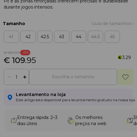
Fit e as zonas reforçadas oferecem precisão e durabilidade
durante jogos intensos.
Tamanho
Guia de tamanhos ›
41
42
42.5
43
44
44.5
45
€ 160
.00
-31%
3.29
€ 109
.95
Escolha o tamanho
Levantamento na loja
Este artigo está disponível para levantamento gratuito na nossa loja
Entrega rápida: 2–3
Os melhores
3
dias úteis
preços na web
d