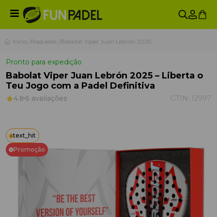
Início
Raquetes
Babolat Viper Juan Lebrón 2025
Pronto para expedição
Babolat Viper Juan Lebrón 2025 – Liberta o
Teu Jogo com a Padel Definitiva
4.8
5 avaliações
GTIN:
12997
text_hit
Promoção