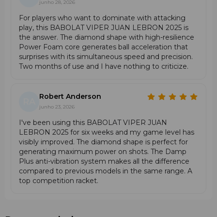
junho 28, 2026
Jogadores que preferem atuar perto da rede.
For players who want to dominate with attacking
Quem procura alta potência sem perder precisão.
play, this BABOLAT VIPER JUAN LEBRON 2025 is
Atletas que valorizam rotação, controlo e
the answer. The diamond shape with high-resilience
manobrabilidade num só modelo.
Power Foam core generates ball acceleration that
Jogadores competitivos que querem uma raquete
surprises with its simultaneous speed and precision.
topo de gama aprovada por Juan Lebrón.
Two months of use and I have nothing to criticize.
Devido à sua forma diamante, equilíbrio alto e estrutura
firme, não é recomendada para iniciantes, pois exige boa
técnica para tirar o máximo partido do seu desempenho.
Robert Anderson
RA
Por Que Comprar a Tua Babolat Viper Juan
junho 23, 2026
Lebrón 2025 na Fun Padel?
I've been using this BABOLAT VIPER JUAN
Na Fun Padel encontras apenas produtos oficiais e
LEBRON 2025 for six weeks and my game level has
autênticos da Babolat. Garantimos envios rápidos e
visibly improved. The diamond shape is perfect for
seguros para toda a Europa, para que recebas a tua
generating maximum power on shots. The Damp
raquete com rapidez e confiança. A nossa equipa de
Plus anti-vibration system makes all the difference
apoio ao cliente é formada por especialistas apaixonados
compared to previous models in the same range. A
por padel, prontos para te ajudar a escolher o
top competition racket.
equipamento ideal. Com ofertas exclusivas e
disponibilidade garantida, a Fun Padel é a escolha certa
para jogadores que procuram desempenho de topo e um
serviço impecável. O teu jogo, a nossa paixão.