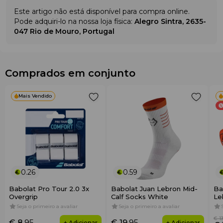
Este artigo não está disponível para compra online.
Pode adquiri-lo na nossa loja física:
Alegro Sintra, 2635-
047 Rio de Mouro, Portugal
Comprados em conjunto
Mais Vendido
0.26
0.59
Babolat Pro Tour 2.0 3x
Babolat Juan Lebron Mid-
Ba
Overgrip
Calf Socks White
Le
Seja o primeiro a avaliar
Seja o primeiro a avaliar
€ 1
€ 8
.95
€ 19
.95
+ Adicionar
+ Adicionar