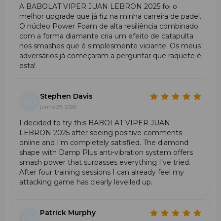
estrutura, as faces e o grip para detetar fissuras ou
A BABOLAT VIPER JUAN LEBRON 2025 foi o
desgaste. Substitua o grip quando estiver gasto ou
melhor upgrade que já fiz na minha carreira de padel.
escorregadio.
O núcleo Power Foam de alta resiliência combinado
Não bata contra paredes ou chão: Evite impactos
com a forma diamante cria um efeito de catapulta
contra superfícies duras que possam danificar a
nos smashes que é simplesmente viciante. Os meus
raquete.
adversários já começaram a perguntar que raquete é
Substitua o overgrip conforme necessário: Para
esta!
manter conforto e controlo ideais, troque o overgrip
regularmente, conforme o uso.
Use sempre a correia: Durante o jogo, utilize a
Stephen Davis
SD
correia de segurança para evitar que a raquete
junho 29, 2026
escape das mãos e caia no chão.
I decided to try this BABOLAT VIPER JUAN
Para Quem é a Babolat Viper Juan Lebrón
LEBRON 2025 after seeing positive comments
2025?
online and I'm completely satisfied. The diamond
A Babolat Viper Juan Lebrón 2025 é ideal para jogadores
shape with Damp Plus anti-vibration system offers
de padel avançados e profissionais com um estilo de jogo
smash power that surpasses everything I've tried.
ofensivo e agressivo. Foi desenhada para quem quer
After four training sessions I can already feel my
dominar a rede com smashes, víboras e bandejas
attacking game has clearly levelled up.
potentes, e que possui boa técnica e controlo.
Esta raquete é especialmente indicada para:
Jogadores técnicos e atacantes que apostam em
Patrick Murphy
PM
pancadas explosivas.