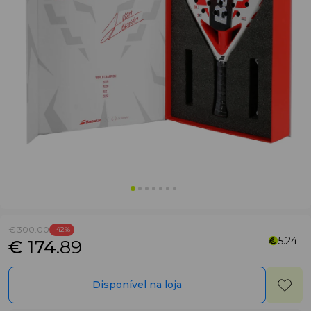
€ 300
.00
-42%
5.24
€ 174
.89
Disponível na loja