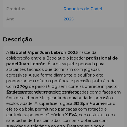
Produtos
Raquetes de Padel
Ano
2025
Descrição
A
Babolat Viper Juan Lebrón 2025
nasce da
colaboração entre a Babolat e o jogador
profissional de
padel Juan Lebrón
. É uma raquete pensada para
atacantes técnicos que dominam com jogadas
agressivas. A sua forma diamante e equilíbrio alto
proporcionam máxima potência e precisão junto à rede.
Com
370g
de peso (±10g sem correia), oferece impacto
sólido sem comprometer o conforto.
Esta raquete inclui tecnologias avançadas como faces em
fibra de carbono 3K, garantindo durabilidade, precisão e
explosividade. A superfície rugosa
3D Spin+ aumenta
o
efeito da bola, permitindo pancadas com rotação e
controlo superiores. O núcleo
X EVA
, com estrutura em
sanduíche de três camadas, combina potência com
suavidade e tolerância ao erro. Destaca-se ainda o