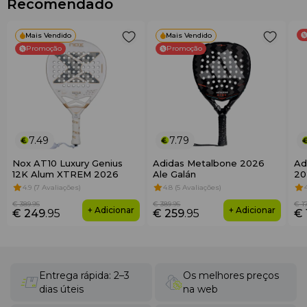
Recomendado
Mais Vendido
Mais Vendido
Promoção
Promoção
7.49
7.79
Nox AT10 Luxury Genius
Adidas Metalbone 2026
Ad
12K Alum XTREM 2026
Ale Galán
20
4.9 (7 Avaliações)
4.8 (5 Avaliações)
€ 389
.95
€ 389
.95
€ 1
+ Adicionar
+ Adicionar
€ 249
.95
€ 259
.95
€ 
Entrega rápida: 2–3
Os melhores preços
dias úteis
na web