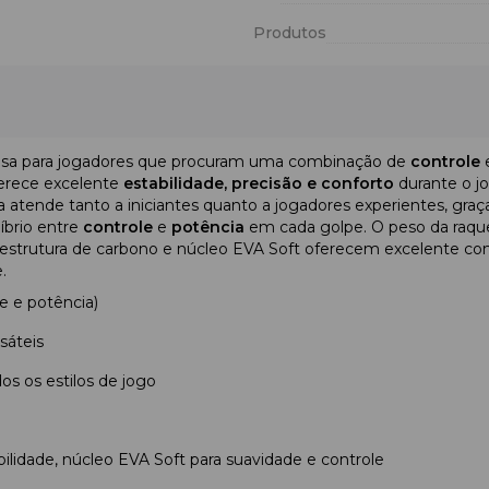
Produtos
osa para jogadores que procuram uma combinação de
controle
ferece excelente
estabilidade, precisão e conforto
durante o j
la atende tanto a iniciantes quanto a jogadores experientes, gra
íbrio entre
controle
e
potência
em cada golpe. O peso da raqu
estrutura de carbono e núcleo EVA Soft oferecem excelente cont
.
le e potência)
sáteis
s os estilos de jogo
bilidade, núcleo EVA Soft para suavidade e controle