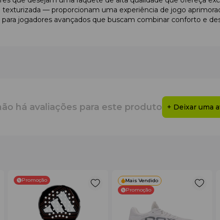
ores que desejam uma raquete de alta qualidade que ofereça exce
ie texturizada — proporcionam uma experiência de jogo aprimorad
ente para jogadores avançados que buscam combinar conforto e 
n Blade V3 Padel é a escolha ideal para elevar o seu jogo.
não há avaliações para este produto
+ Deixar uma a
Promoção
Mais Vendido
Promoção