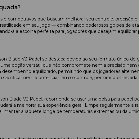
equada?
os e competitivos que buscam melhorar seu controle, precisão e
atilidade em seu jogo — combinando poderosos golpes de ataqu
do-a a escolha perfeita para jogadores que desejam equilibrar 
 Blade V3 Padel se destaca devido ao seu formato único de got
 uma opção versátil que não compromete nem a precisão nem a
desempenho equilibrado, permitindo que os jogadores alternem 
acrificar nem a potência nem o controle, permitindo-lhes adapt
ilson Blade V3 Padel, recomenda-se usar uma bolsa para padel 
ajudará a melhorar sua experiência geral. Limpe regularmente a ra
manter a raquete longe de temperaturas extremas ou da umidad