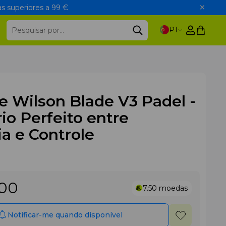
s superiores a 99 €
PT
 Wilson Blade V3 Padel -
rio Perfeito entre
a e Controle
.00
7.50
moedas
Notificar-me quando disponível