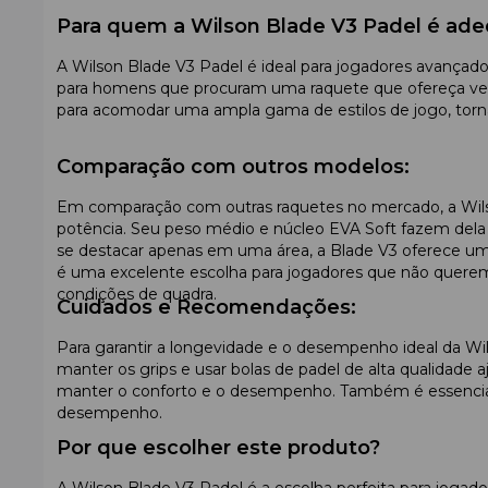
Para quem a Wilson Blade V3 Padel é ad
A Wilson Blade V3 Padel é ideal para jogadores avançad
para homens que procuram uma raquete que ofereça vers
para acomodar uma ampla gama de estilos de jogo, tornan
Comparação com outros modelos:
Em comparação com outras raquetes no mercado, a Wilson
potência. Seu peso médio e núcleo EVA Soft fazem dela
se destacar apenas em uma área, a Blade V3 oferece um 
é uma excelente escolha para jogadores que não querem s
condições de quadra.
Cuidados e Recomendações:
Para garantir a longevidade e o desempenho ideal da W
manter os grips e usar bolas de padel de alta qualidade 
manter o conforto e o desempenho. Também é essencial 
desempenho.
Por que escolher este produto?