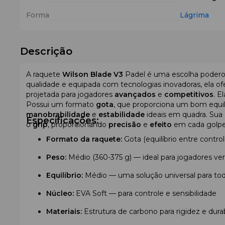
Forma
Lágrima
Descrição
A raquete
Wilson Blade V3
Padel é uma escolha poder
qualidade e equipada com tecnologias inovadoras, ela o
projetada para jogadores
avançados
e
competitivos
. E
Possui um formato
gota
, que proporciona um bom equil
manobrabilidade
e
estabilidade
ideais em quadra. Sua 
Especificações:
o
grip
, proporcionando
precisão
e
efeito
em cada golpe
Formato da raquete:
Gota (equilíbrio entre contro
Peso:
Médio (360-375 g) — ideal para jogadores ver
Equilíbrio:
Médio — uma solução universal para todo
Núcleo:
EVA Soft — para controle e sensibilidade
Materiais:
Estrutura de carbono para rigidez e dura