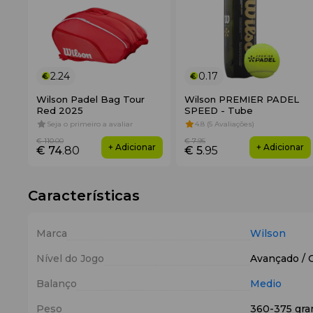
2.24
0.17
Wilson Padel Bag Tour
Wilson PREMIER PADEL
Red 2025
SPEED - Tube
Seja o primeiro a avaliar
4.8 (5 Avaliações)
€ 110
.00
€ 7
.95
+ Adicionar
+ Adicionar
€ 74
.80
€ 5
.95
Características
Marca
Wilson
Nível do Jogo
Avançado / 
Balanço
Medio
Peso
360-375 gr