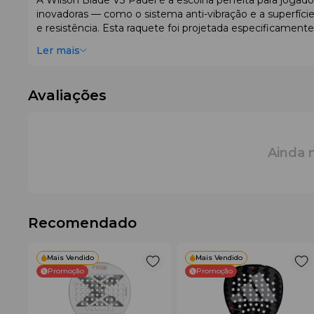
A Wilson Blade V3 Padel é a escolha perfeita para jogad
inovadoras — como o sistema anti-vibração e a superfíc
e resistência. Esta raquete foi projetada especificam
ofereça equilíbrio, versatilidade e confiabilidade, a Wilso
Ler mais
Avaliações
Ainda 
Recomendado
Mais Vendido
Mais Vendido
Promoção
Promoção