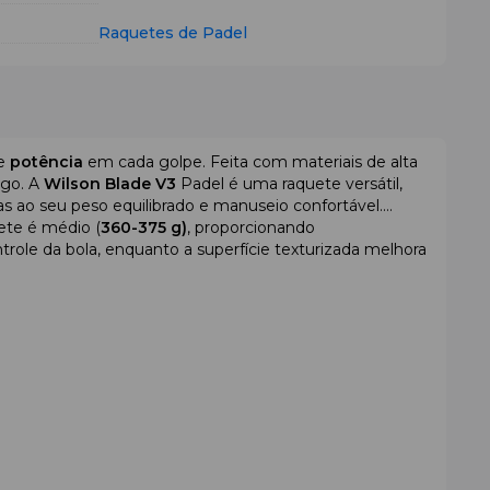
Raquetes de Padel
e
potência
em cada golpe. Feita com materiais de alta
ogo. A
Wilson Blade V3
Padel é uma raquete versátil,
ças ao seu peso equilibrado e manuseio confortável.
ete é médio (
360-375 g)
, proporcionando
role da bola, enquanto a superfície texturizada melhora