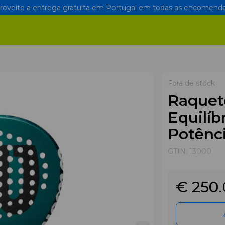
oveite a entrega gratuita em Portugal em todas as encomenda
Fora de stock
Raquete
Equilíb
Potênci
GTIN:
13000
€ 250