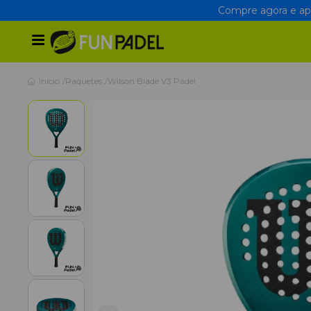
Compre agora e apr
Início
Raquetes
Wilson Blade V3 Padel