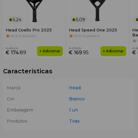
5.24
5.09
Head Coello Pro 2025
Head Speed One 2025
He
Ba
4.8 (5 Avaliações)
4.8 (5 Avaliações)
€ 350
.00
€ 279
.95
€ 8
+ Adicionar
+ Adicionar
€ 174
.89
€ 169
.95
€
Características
Marca
Head
Cor
Branco
Embalagem
1 un
Produtos
Tiras