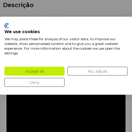
Descrição
Head Padel Pro Spin Strips
são tiras inovadoras para
raquetes de padel
, criadas para maximizar o
spin
, o
controlo da bola
e a
precisão dos golpes
.
We use cookies
Desenvolvidas com a tecnologia
Rezztek®
e testadas
We may place these for analysis of our visitor data, to improve our
por
jogadores e treinadores profissionais
,
website, show personalised content and to give you a great website
proporcionam melhorias significativas no
spin
e na
experience. For more information about the cookies we use open the
settings.
estabilidade do jogo
.
Accept all
No, adjust
Deny