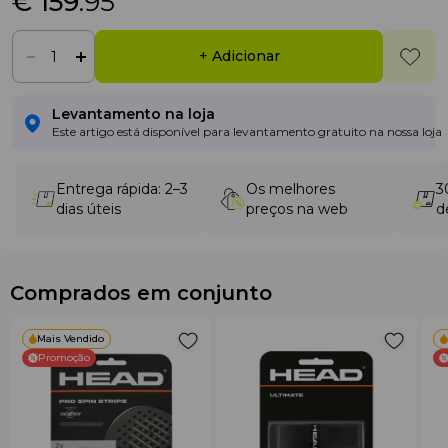
€ 159
.95
+ Adicionar
Levantamento na loja
Este artigo está disponível para levantamento gratuito na nossa loja
Entrega rápida: 2–3
Os melhores
3
dias úteis
preços na web
d
Comprados em conjunto
Mais Vendido
Promoção