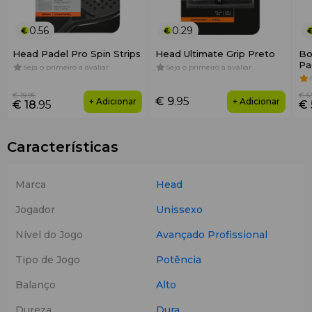
0.56
0.29
Head Padel Pro Spin Strips
Head Ultimate Grip Preto
Bo
Pa
Seja o primeiro a avaliar
Seja o primeiro a avaliar
de
€ 19
.95
€ 6
€ 9
.95
+ Adicionar
+ Adicionar
€ 18
.95
€ 
Características
Marca
Head
Jogador
Unissexo
Nível do Jogo
Avançado
Profissional
Tipo de Jogo
Potência
Balanço
Alto
Dureza
Dura