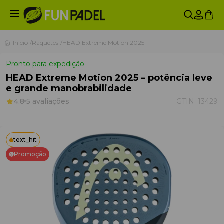
Início
Raquetes
HEAD Extreme Motion 2025
Pronto para expedição
HEAD Extreme Motion 2025 – potência leve
e grande manobrabilidade
4.8
5 avaliações
GTIN:
13429
text_hit
Promoção