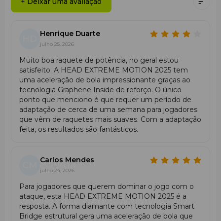
+ Deixar uma avaliação
Tecnologias:
• Auxetic 2.0 — resposta adaptativa
Henrique Duarte
• Extreme Spin — textura rugosa para mais efeito
HD
julho 25, 2026
• UD Carbon HS — superfície rígida e explosiva
• Power Foam — núcleo reativo e potente
Muito boa raquete de potência, no geral estou
• Optimized Sweet Spot — zona de impacto
satisfeito. A HEAD EXTREME MOTION 2025 tem
ampliada
uma aceleração de bola impressionante graças ao
• Smart Bridge — estabilidade
tecnologia Graphene Inside de reforço. O único
• Tailored Frame — geometria otimizada
ponto que menciono é que requer um período de
• Soft Cap + — menos vibração
adaptação de cerca de uma semana para jogadores
• Anti Shock Skin — proteção de impacto
que vêm de raquetes mais suaves. Com a adaptação
feita, os resultados são fantásticos.
Características
HEAD Extreme Motion 2025
combina potência e
Carlos Mendes
manobrabilidade, permitindo mudanças rápidas de ritmo.
CM
julho 24, 2026
O formato diamante aumenta a potência aérea,
enquanto a face Hybrid Woven melhora o toque e o
Para jogadores que querem dominar o jogo com o
controlo.
ataque, esta HEAD EXTREME MOTION 2025 é a
resposta. A forma diamante com tecnologia Smart
Bridge estrutural gera uma aceleração de bola que
Para quem é indicada