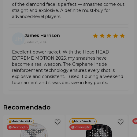
–
Diamante
Formato
potência com
of the diamond face is perfect — smashes come out
potência
– conforto
manobrabilidade
straight and explosive. A definite must-buy for
máxima
advanced-level players.
≈ 370 g
≈ 360 g —
≈ 360 g —
Peso
— pesado
midweight
confortável
James Harrison
JH
Equilíbrio
junho 23, 2026
Equilíbrio
Equilíbrio alto
Médio/Alto
alto
Excellent power racket. With the Head HEAD
EXTREME MOTION 2025, my smashes have
UD
Fibra de
Superfície
become a real weapon. The Graphene Inside
Carbon
Hybrid Woven
vidro
reinforcement technology ensures every shot is
HS
explosive and consistent. I used it during a weekend
tournament and it was decisive in key points.
Cuidados & recomendações
• Guarde a raquete numa bolsa térmica.
• Limpe com microfibra para preservar a textura
Recomendado
Extreme Spin.
• Evite calor extremo — a espuma perde elasticidade.
• Verifique a fita Anti Shock Skin.
Mais Vendido
Mais Vendido
• Substitua overgrips regularmente.
Promoção
Promoção
• Escolha formato diamante para ataque, híbrido para