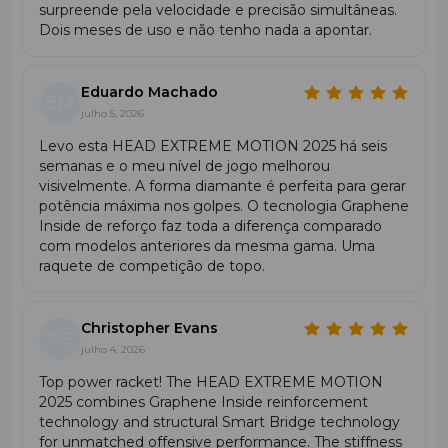
surpreende pela velocidade e precisão simultâneas.
Dois meses de uso e não tenho nada a apontar.
• Para jogadores avançados que querem potência
com facilidade de controlo.
• Nível: amador avançado / jogador de torneio.
• Estilo de jogo: ofensivo ou equilibrado, com foco em
Eduardo Machado
EM
golpes aéreos.
julho 5, 2026
Levo esta HEAD EXTREME MOTION 2025 há seis
Vantagens da HEAD Extreme Motion 2025
semanas e o meu nível de jogo melhorou
HEAD Extreme Motion 2025
oferece potência extrema
visivelmente. A forma diamante é perfeita para gerar
numa raquete mais leve. Combina grande capacidade de
potência máxima nos golpes. O tecnologia Graphene
ataque, excelente controlo de bola e menor vibração
Inside de reforço faz toda a diferença comparado
graças ao Soft Cap +.
com modelos anteriores da mesma gama. Uma
raquete de competição de topo.
Comparação: HEAD Extreme Pro 2025 /
Motion 2025 / Team 2025
Christopher Evans
CE
julho 4, 2026
Extreme
Extreme
Extreme
Parâmetro
Team
Top power racket! The HEAD EXTREME MOTION
Pro 2025
Motion 2025
2025
2025 combines Graphene Inside reinforcement
technology and structural Smart Bridge technology
Diamante
Diamante –
for unmatched offensive performance. The stiffness