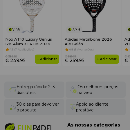
equilíbrio, redondo para controlo.
Porque escolher a HEAD Extreme Motion
2025
HEAD Extreme Motion 2025
supera modelos
concorrentes da Bullpadel (Vertex, Hack) e Adidas
7.49
7.79
(Metalbone, Adipower) ao oferecer potência,
Nox AT10 Luxury Genius
Adidas Metalbone 2026
Ad
manobrabilidade e conforto únicos num formato
12K Alum XTREM 2026
Ale Galán
20
diamante.
4.9 (7 Avaliações)
4.8 (5 Avaliações)
€ 389
.95
€ 389
.95
€ 1
+ Adicionar
+ Adicionar
€ 249
.95
€ 259
.95
€ 
Entrega rápida: 2–3
Os melhores preços
dias úteis
na web
30 dias para devolver
Apoio ao cliente
o produto
prestável
As nossas categorias