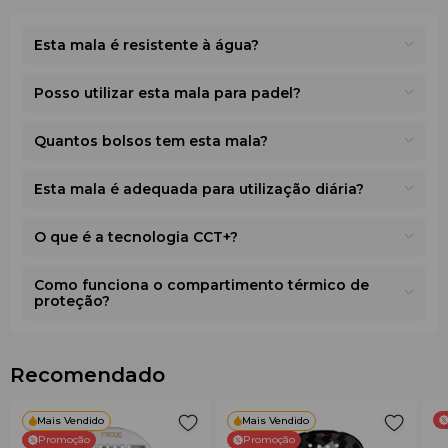
calçado
. Graças ao seu design premium, material
resistente e elevada durability, o saco é ideal tanto para
Esta mala é resistente à água?
treinos regulares como para torneios. É uma combinação
equilibrada de funcionalidade, proteção do equipamento
Posso utilizar esta mala para padel?
e value no seu segmento. Está disponível com entrega
rápida em toda a
Europa através da Funpadel.pt.
Quantos bolsos tem esta mala?
Esta mala é adequada para utilização diária?
O que é a tecnologia CCT+?
Como funciona o compartimento térmico de
proteção?
Recomendado
Mais Vendido
Mais Vendido
Promoção
Promoção