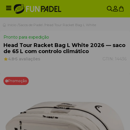
Início
Sacos de Padel
Head Tour Racket Bag L White
Pronto para expedição
Head Tour Racket Bag L White 2026 — saco
de 65 L com controlo climático
4.8
5 avaliações
GTIN:
14436
Promoção