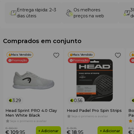
Entrega rápida: 2–3
Os melhores
3
dias úteis
preços na web
d
Comprados em conjunto
Mais Vendido
Mais Vendido
Promoção
Promoção
3.29
0.56
Head Sprint PRO 4.0 Clay
Head Padel Pro Spin Strips
Bo
Men White Black
Pa
Seja o primeiro a avaliar
do
Seja o primeiro a avaliar
€ 160
.00
€ 19
.95
€ 6
+ Adicionar
+ Adicionar
€ 109
.95
€ 18
.95
€ 