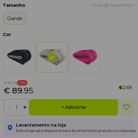
Tamanho
Guia de tamanhos ›
Grande
Cor
€ 99
.95
-10%
2.69
€ 89
.95
+ Adicionar
Levantamento na loja
Este artigo está disponível para levantamento gratuito na nossa loja