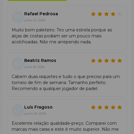
Compartimento separado para calçado
O saco inclui um
compartimento separado para o
Rafael Pedrosa
transporte higiénico de calçado desportivo e roupa
RP
julho 22, 2026
húmida
.
Muito bom paleteiro. Tiro uma estrela porque as
Volume médio para treinos e competições
alças de costas podiam ser um pouco mais
O volume de 65 litros
e as dimensões de 76.5 × 33 × 32
acolchoadas. Não me arrependo nada.
permitem transportar todo o equipamento e acessórios
necessários para treinos e necessidades pessoais. Bolsos
exteriores e interiores para telefone e acessórios, dois
Beatriz Ramos
compartimentos principais e um bolso separado para
BR
julho 16, 2026
calçado permitem acesso rápido aos essenciais e uma
organização prática do equipamento desportivo e das
Cabem duas raquetes e tudo o que preciso para um
raquetes.
torneio de fim de semana. Tamanho perfeito.
Recomendo a qualquer jogador de padel.
Capacidade para até 9 raquetes de ténis
O compartimento principal e o compartimento especial
com controlo climático permitem transportar
até nove
Luís Fragoso
LF
raquetes ao mesmo tempo
. Isto torna o modelo
junho 25, 2026
adequado para utilização em torneios ou para
armazenamento de equipamento desportivo.
Excelente relação qualidade-preço. Comparei com
marcas mais caras e este é muito superior. Não me
Sistema backpack com alças acolchoadas