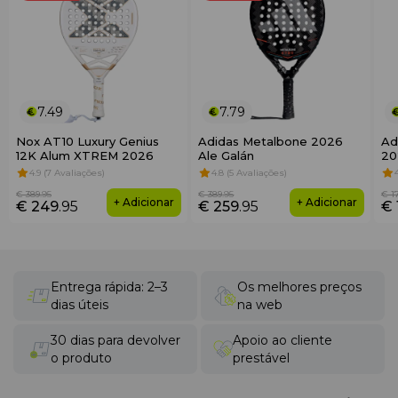
7.49
7.79
Nox AT10 Luxury Genius
Adidas Metalbone 2026
Ad
12K Alum XTREM 2026
Ale Galán
20
4.9 (7 Avaliações)
4.8 (5 Avaliações)
€ 389
.95
€ 389
.95
€ 1
+ Adicionar
+ Adicionar
€ 249
.95
€ 259
.95
€ 
Entrega rápida: 2–3
Os melhores preços
dias úteis
na web
30 dias para devolver
Apoio ao cliente
o produto
prestável