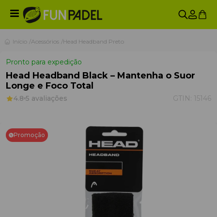
Início
Acessórios
Head Headband Preto
Pronto para expedição
Head Headband Black – Mantenha o Suor
Longe e Foco Total
4.8
5 avaliações
GTIN:
15146
Promoção