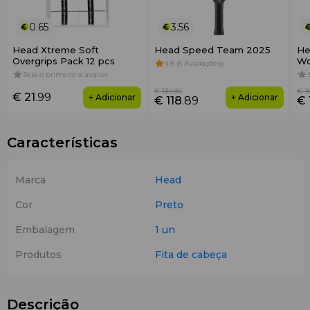
0.65
3.56
Head Xtreme Soft
Head Speed Team 2025
He
Overgrips Pack 12 pcs
Wo
4.8 (5 Avaliações)
Seja o primeiro a avaliar
€ 134
.96
€ 1
€ 21
.99
+ Adicionar
+ Adicionar
€ 118
.89
€ 
Características
Marca
Head
Cor
Preto
Embalagem
1 un
Produtos
Fita de cabeça
Descrição