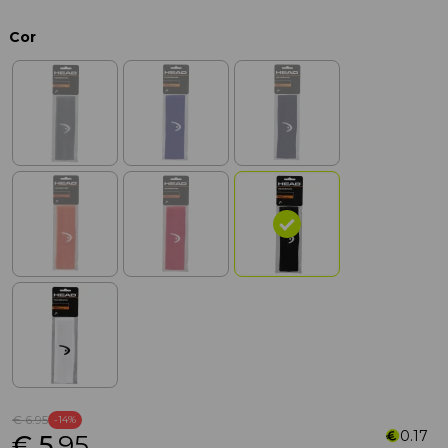
Cor
€ 6
.95
-14%
0.17
€ 5
.95