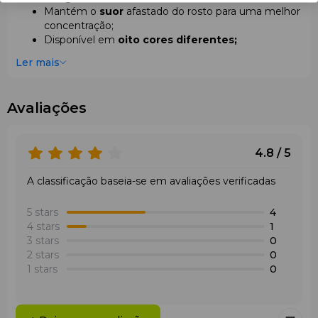
Mantém o
suor
afastado do rosto para uma melhor
concentração;
Disponível em
oito cores diferentes;
Adequada para todos os desportos, interiores e
Ler mais
exteriores.
Com o
Head Headband Anthracite
, mantenha o
máximo
conforto
e
desempenho
, sem perder o
Avaliações
estilo
.
4.8 / 5
A classificação baseia-se em avaliações verificadas
5 stars
4
4 stars
1
3 stars
0
2 stars
0
1 stars
0