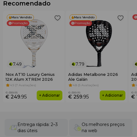
Recomendado
Mais Vendido
Mais Vendido
Promoção
Promoção
7.49
7.79
Nox AT10 Luxury Genius
Adidas Metalbone 2026
Ad
12K Alum XTREM 2026
Ale Galán
20
4.9 (7 Avaliações)
4.8 (5 Avaliações)
€ 389
.95
€ 389
.95
€ 1
+ Adicionar
+ Adicionar
€ 249
.95
€ 259
.95
€ 
Entrega rápida: 2–3
Os melhores preços
dias úteis
na web