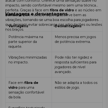
atacar com conforto. Oferece uma sensação suave no
impacto, sendo confortável mesmo sem uma técnica
perfeita. Graças à face em
fibra de vidro
e ao núcleo em
Vantagens e desvantagens
borracha EVA
macia, a raquete absorve bem as
vibrações, tornando-se uma boa escolha para jogadores
que desejam evitar sobrecarga nas articulações ou lesões
Vantagens
Desvantagens
nos braços.
Potência máxima na
Menos precisa em jogos
parte superior da
de potência extrema.
raquete.
Vibrações minimizadas
Pode não ter rigidez e
no impacto.
resposta suficientes para
jogadores de nível
avançado.
Face em
fibra de
Não se adapta a todos os
vidro
para uma
estilos de jogo.
sensação confortável
da bola.