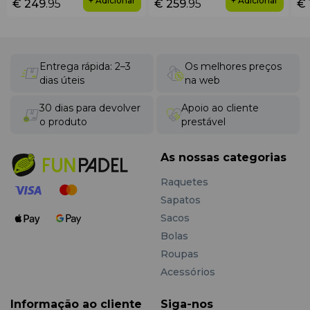
+ Adicionar
+ Adicionar
€ 249
.95
€ 259
.95
€ 
Entrega rápida: 2–3
Os melhores preços
dias úteis
na web
30 dias para devolver
Apoio ao cliente
o produto
prestável
As nossas categorias
Raquetes
Sapatos
Sacos
Bolas
Roupas
Acessórios
Informação ao cliente
Siga-nos