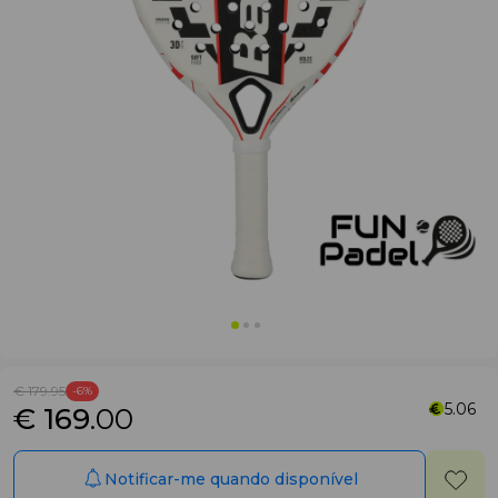
€ 179
.95
-6%
5.06
€ 169
.00
Notificar-me quando disponível