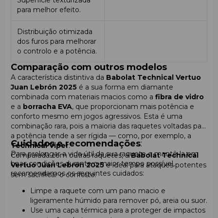
Superfície texturizada
para melhor efeito.
Distribuição otimizada
dos furos para melhorar
o controlo e a potência.
Comparação com outros modelos
A característica distintiva da
Babolat Technical Vertuo
Juan Lebrón 2025
é a sua forma em diamante
combinada com materiais macios como a
fibra de vidro
e a
borracha EVA
, que proporcionam mais potência e
conforto mesmo em jogos agressivos. Esta é uma
combinação rara, pois a maioria das raquetes voltadas para
a potência tende a ser rígida — como, por exemplo, a
Cuidados e recomendações
:
Technical Viper
.
Para prolongar a vida útil da sua raquete e mantê-la em
Comparada com outras raquetes, a
Babolat Technical
boas condições durante o maior tempo possível,
Vertuo Juan Lebrón 2025
é ideal para ataques potentes
recomendamos os seguintes cuidados:
sem sacrificar o conforto.
Limpe a raquete com um pano macio e
ligeiramente húmido para remover pó, areia ou suor.
Use uma capa térmica para a proteger de impactos