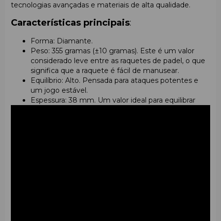
tecnologias avançadas e materiais de alta qualidade.
Características principais
:
Forma: Diamante.
Peso: 355 gramas (±10 gramas). Este é um valor
considerado leve entre as raquetes de padel, o que
significa que a raquete é fácil de manusear.
Equilíbrio: Alto. Pensada para ataques potentes e
um jogo estável.
Espessura: 38 mm. Um valor ideal para equilibrar
rigidez e flexibilidade.
Material da superfície:
Fibra de vidro
. Oferece
flexibilidade e conforto nos golpes.
Material do núcleo:
Borracha EVA preta
. Absorve
vibrações e proporciona uma sensação suave
durante o jogo.
Textura da superfície: 3D Spin+ para melhorar o
efeito da bola e proporcionar maior controlo.
Sistema de distribuição dos furos:
Holes Pattern
System
para aumentar a precisão e eficiência dos
golpes.
Sistema de absorção de vibrações:
Vibrabsorb