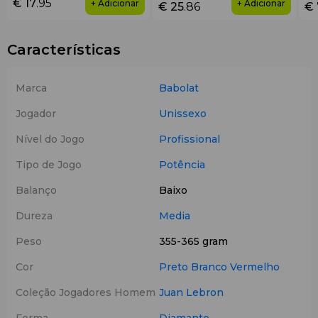
€ 17
.95
+ Adicionar
+ Adicionar
€ 25
.86
€ 
Características
Marca
Babolat
Jogador
Unissexo
Nível do Jogo
Profissional
Tipo de Jogo
Potência
Balanço
Baixo
Dureza
Media
Peso
355-365 gram
Cor
Preto
Branco
Vermelho
Coleção Jogadores Homem
Juan Lebron