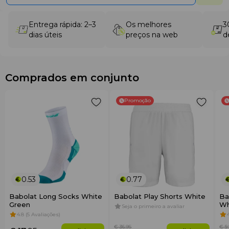
Entrega rápida: 2–3
Os melhores
3
dias úteis
preços na web
d
Comprados em conjunto
Promoção
0.53
0.77
Babolat Long Socks White
Babolat Play Shorts White
Ba
Green
Wh
Seja o primeiro a avaliar
4.8 (5 Avaliações)
€ 36
.95
€ 9