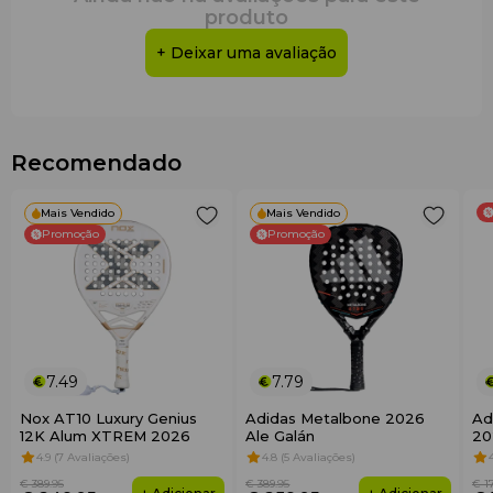
produto
+ Deixar uma avaliação
Recomendado
Mais Vendido
Mais Vendido
Promoção
Promoção
7.49
7.79
Nox AT10 Luxury Genius
Adidas Metalbone 2026
Ad
12K Alum XTREM 2026
Ale Galán
20
4.9 (7 Avaliações)
4.8 (5 Avaliações)
€ 389
.95
€ 389
.95
€ 1