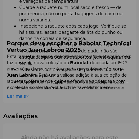
e variações de temperatura.
Guarde a raquete num local seco e fresco — de
preferência, não no porta-bagagens do carro ou
numa varanda.
Inspecione a raquete após cada jogo. Verifique se
há fissuras, lascas, desgaste da fita do punho ou
danos na correia de segurança.
Porque deve escolher a Babolat Technical
Utilize a raquete apenas para o propósito para o qual
Vertuo Juan Lebrón 2025
foi concebida — as raquetes de padel não são
Esta raquete merece definitivamente a sua atenção, pois
adequadas para outros desportos (como squash ou
faz parte da nova coleção da
Babolat
dedicada ao 150.º
ténis).
aniversário da marca e foi criada em colaboração com
Evite bater com a raquete de padel em bolas de
Juan Lebrón
. Será uma valiosa adição à sua coleção de
outros desportos.
raquetes, oferecendo golpes ofensivos poderosos com
Se jogar com frequência, considere adquirir duas
excelente conforto. A sua confortável forma em
raquetes e alterná-las. Isso reduzirá o desgaste e
diamante e o equilíbrio elevado geram remates fortes por
aumentará a durabilidade de ambas.
Ler mais
cima da cabeça, enquanto a superfície texturizada facilita
o controlo e o efeito da bola.
Avaliações
Ainda não há avaliações para este