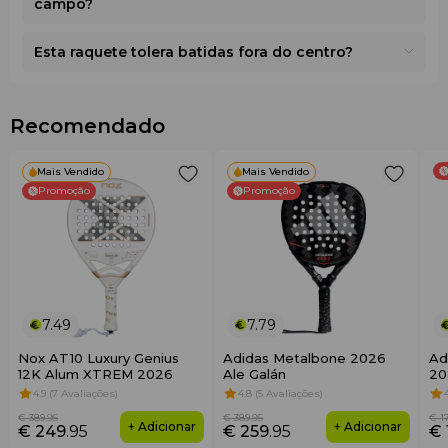
campo?
Esta raquete tolera batidas fora do centro?
Recomendado
Mais Vendido
Mais Vendido
Promoção
Promoção
7.49
7.79
Nox AT10 Luxury Genius
Adidas Metalbone 2026
Ad
12K Alum XTREM 2026
Ale Galán
20
4.9 (7 Avaliações)
4.8 (5 Avaliações)
€ 389
.95
€ 389
.95
€ 1
+ Adicionar
+ Adicionar
€ 249
.95
€ 259
.95
€ 