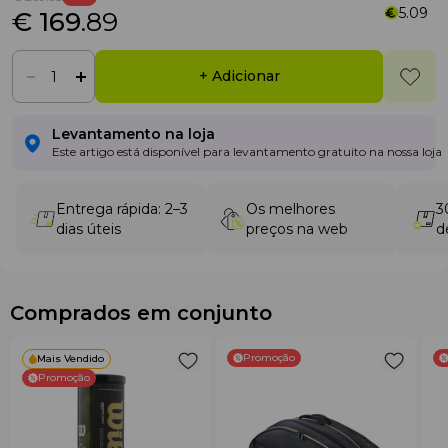
5.09
€ 169
.89
+ Adicionar
Levantamento na loja
Este artigo está disponível para levantamento gratuito na nossa loja
Entrega rápida: 2–3
Os melhores
3
dias úteis
preços na web
d
Comprados em conjunto
Promoção
Mais Vendido
Promoção