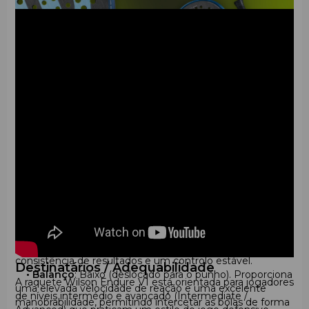
Características
A Wilson Endure V1 foi concebida especificamente para
jogadores que apostam numa defesa fiável e procuram
desgastar o adversário com trocas de bola longas e
precisas. Este modelo foca-se na estabilidade de cada
batida, permitindo controlar facilmente o ritmo do jogo e
direcionar a bola em trajetórias defensivas complexas.
•
Forma da Raquete
: Redonda. Cria um sweet spot o
mais amplo possível, o que minimiza o número de erros
nas batidas descentradas e garante uma elevada
consistência de resultados e um controlo estável.
Destinatários / Adequabilidade
•
Balanço
: Baixo (deslocado para o punho). Proporciona
A raquete Wilson Endure V1 está orientada para jogadores
uma elevada velocidade de reação e uma excelente
de níveis intermédio e avançado (Intermediate /
manobrabilidade, permitindo intercetar as bolas de forma