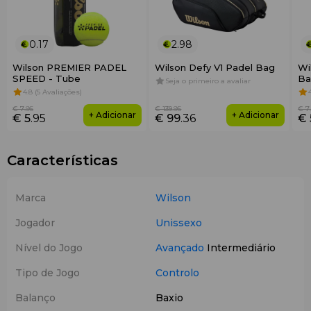
0.17
2.98
Wilson PREMIER PADEL
Wilson Defy V1 Padel Bag
Wi
SPEED - Tube
Ba
Seja o primeiro a avaliar
4.8 (5 Avaliações)
€ 7
.95
€ 139
.95
€ 7
+ Adicionar
+ Adicionar
€ 5
.95
€ 99
.36
€ 
Características
Marca
Wilson
Jogador
Unissexo
Nível do Jogo
Avançado
Intermediário
Tipo de Jogo
Controlo
Balanço
Baxio