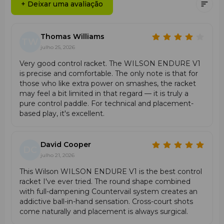
e a precisão na execução de batidas táticas "ao toque",
+ Deixar uma avaliação
ajudando a jogar com ângulos agudos.
•
Wide Sweet Spot
: Zona de impacto grande e
tolerante da cabeça redonda para um jogo estável e
Thomas Williams
TW
consistente.
julho 25, 2026
•
Perfuração Aerodinâmica
: O padrão de furos
otimizado reduz a resistência do ar, facilitando o swing e
Very good control racket. The WILSON ENDURE V1
o manuseamento da raquete.
is precise and comfortable. The only note is that for
those who like extra power on smashes, the racket
Especificidades
may feel a bit limited in that regard — it is truly a
•
Geometria da cabeça redonda com um sweet spot
pure control paddle. For technical and placement-
alargado para a máxima precisão.
based play, it's excellent.
•
Superfície em UD Carbon Face para durabilidade e um
controlo sensível.
•
Espuma interna densa, que melhora o contacto e a
David Cooper
DC
sensação da bola.
julho 21, 2026
•
Balanço baixo para uma excelente manobrabilidade e
This Wilson WILSON ENDURE V1 is the best control
rápida mudança de posição da raquete.
racket I've ever tried. The round shape combined
•
Tecnologia Exacttouch para uma execução filigrana de
with full-dampening Countervail system creates an
batidas com efeito e angulares.
addictive ball-in-hand sensation. Cross-court shots
come naturally and placement is always surgical.