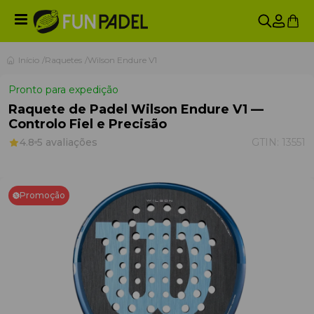
Início
Raquetes
Wilson Endure V1
Pronto para expedição
Raquete de Padel Wilson Endure V1 —
Controlo Fiel e Precisão
4.8
5 avaliações
GTIN:
13551
Promoção