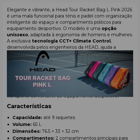
Elegante e vibrante, a Head Tour Racket Bag L Pink 2026
é uma mala funcional para ténis e padel com organização
inteligente do espaço e compartments práticos para
equipamento desportivo. O modelo é uma
opção
unissexo
, adaptada à ergonomia de homens e mulheres.
A exclusiva
tecnologia CCT+ Climate Control
,
desenvolvida pelos engenheiros da HEAD, ajuda a
proteger as raquetes contra variações de temperatura
durante o transporte, delivery ou armazenamento.
A mala combina as características de padel bags
profissionais com o conforto de backpacks espaçosas
para utilização diária. É indicada para atletas que procuram
equilíbrio entre
capacity, durability, design funcional
e
transporte confortável do equipamento desportivo.
Características
Capacidade:
até 9 raquetes
Volume:
65 L
Dimensões:
76.5 × 33 × 32 cm
Compartimentos:
2 compartimentos principais para