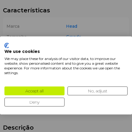
Características
Marca
Head
Tamanho
Grande
Jogador
Unissexo
We use cookies
Cor
Rosa
We may place these for analysis of our visitor data, to improve our
website, show personalised content and to give you a great website
experience. For more information about the cookies we use open the
Compartimento Térmico
Sim
settings.
Compartimento para
Sim
Calçado
Accept all
No, adjust
Tipo de saco
Saco para raquetes
Deny
Produtos
Sacos de Padel
Descrição