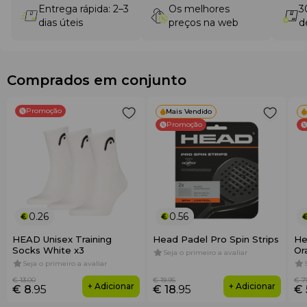
Entrega rápida: 2–3
Os melhores
3
dias úteis
preços na web
d
Comprados em conjunto
Promoção
Mais Vendido
Promoção
0.26
0.56
HEAD Unisex Training
Head Padel Pro Spin Strips
He
Socks White x3
Or
Seja o primeiro a avaliar
Seja o primeiro a avaliar
€ 13
.00
€ 19
.95
€ 7
+ Adicionar
+ Adicionar
€ 8
.95
€ 18
.95
€ 