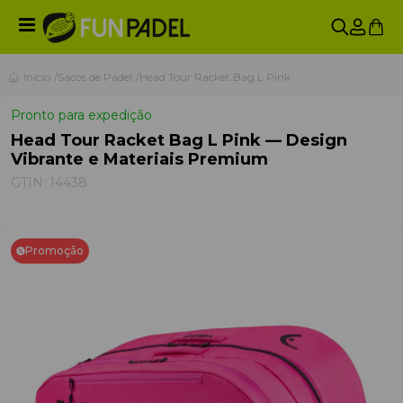
Início
Sacos de Padel
Head Tour Racket Bag L Pink
Pronto para expedição
Head Tour Racket Bag L Pink — Design
Vibrante e Materiais Premium
GTIN:
14438
Promoção