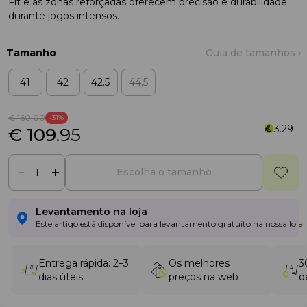
Fit e as zonas reforçadas oferecem precisão e durabilidade
durante jogos intensos.
Tamanho
Guia de tamanhos ›
41
42
42.5
44.5
€ 160
.00
-31%
3.29
€ 109
.95
Escolha o tamanho
Levantamento na loja
Este artigo está disponível para levantamento gratuito na nossa loja
Entrega rápida: 2–3
Os melhores
3
dias úteis
preços na web
d