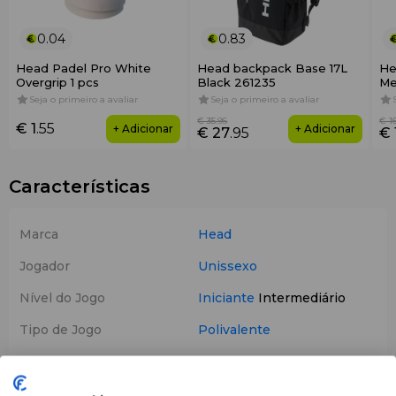
0.04
0.83
Head Padel Pro White
Head backpack Base 17L
He
Overgrip 1 pcs
Black 261235
Me
Seja o primeiro a avaliar
Seja o primeiro a avaliar
€ 35
.95
€ 1
€ 1
.55
+ Adicionar
+ Adicionar
€ 27
.95
€ 
Características
Marca
Head
Jogador
Unissexo
Nível do Jogo
Iniciante
Intermediário
Tipo de Jogo
Polivalente
Balanço
Medio
Peso
355 gram