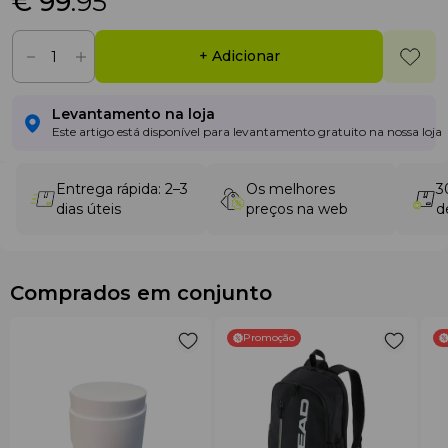
€ 99
.95
+ Adicionar
Levantamento na loja
Este artigo está disponível para levantamento gratuito na nossa loja
Entrega rápida: 2–3
Os melhores
3
dias úteis
preços na web
d
Comprados em conjunto
Promoção