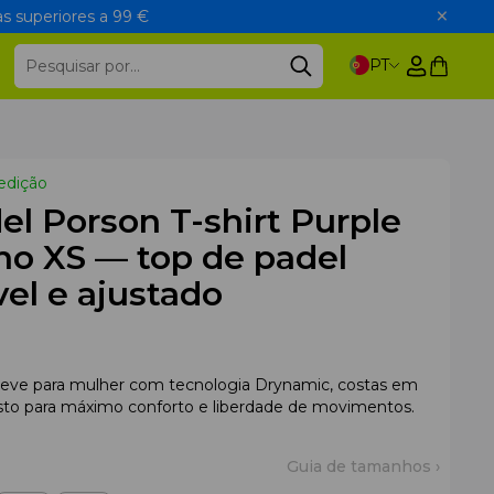
s superiores a 99 €
PT
edição
el Porson T-shirt Purple
o XS — top de padel
vel e ajustado
l leve para mulher com tecnologia Drynamic, costas em
sto para máximo conforto e liberdade de movimentos.
Guia de tamanhos ›