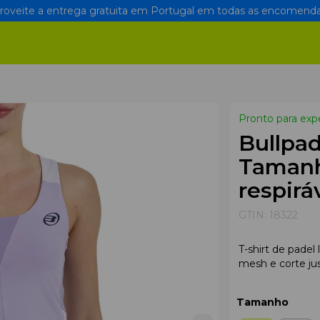
oveite a entrega gratuita em Portugal em todas as encomenda
Pronto para exp
Bullpad
Tamanh
respirá
GTIN:
18322
T-shirt de pade
mesh e corte ju
Tamanho