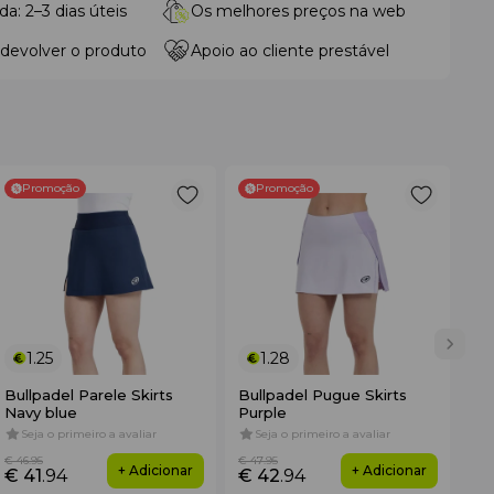
da: 2–3 dias úteis
Os melhores preços na web
 devolver o produto
Apoio ao cliente prestável
Promoção
Promoção
1.25
1.28
Bullpadel Parele Skirts
Bullpadel Pugue Skirts
Bu
Navy blue
Purple
Bo
Seja o primeiro a avaliar
Seja o primeiro a avaliar
S
€ 46
.95
€ 47
.95
€ 4
+ Adicionar
+ Adicionar
€ 41
.94
€ 42
.94
€ 