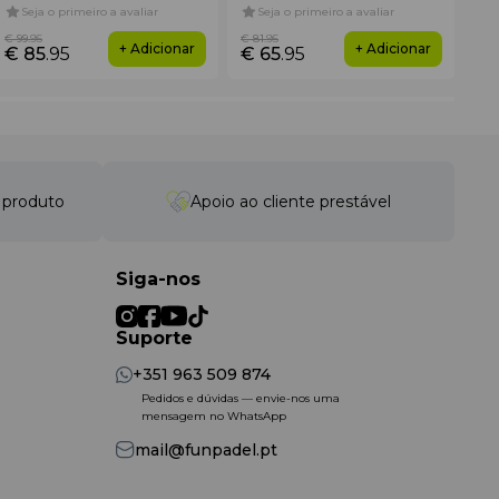
Seja o primeiro a avaliar
Seja o primeiro a avaliar
4
€ 99
.95
€ 81
.95
€ 3
+ Adicionar
+ Adicionar
€ 85
.95
€ 65
.95
€ 
o produto
Apoio ao cliente prestável
Siga-nos
Suporte
+351 963 509 874
Pedidos e dúvidas — envie-nos uma
mensagem no WhatsApp
mail@funpadel.pt