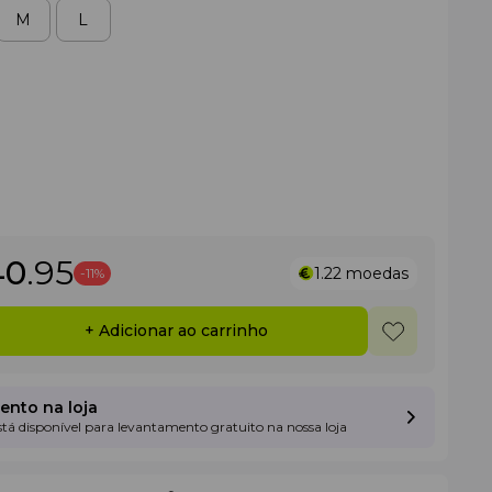
M
L
40
.95
1.22
moedas
-11%
+ Adicionar ao carrinho
nto na loja
está disponível para levantamento gratuito na nossa loja