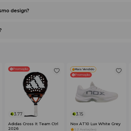
smo design?
 reforçada com inserções texturizadas densas (tipo Ottoman), q
?
dade e secagem
ssipação do calor
Promoção
Mais Vendido
Promoção
 tecido stretch
3.77
3.15
Adidas Cross It Team Ctrl
Nox AT10 Lux White Grey
2026
5 (1 Avaliações)