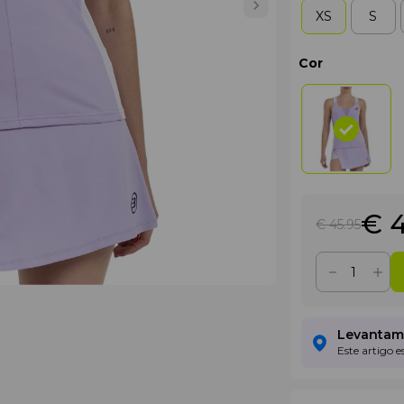
XS
S
Cor
€ 
€ 45
.95
Levantame
Este artigo 