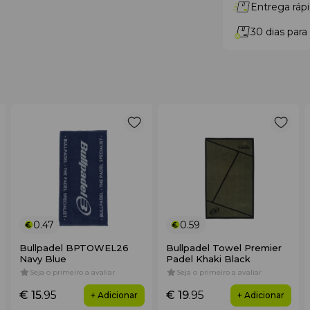
Entrega rápi
30 dias para
0.47
0.59
Bullpadel BPTOWEL26
Bullpadel Towel Premier
Navy Blue
Padel Khaki Black
Seja o primeiro a avaliar
Seja o primeiro a avaliar
€ 15
.95
€ 19
.95
+ Adicionar
+ Adicionar