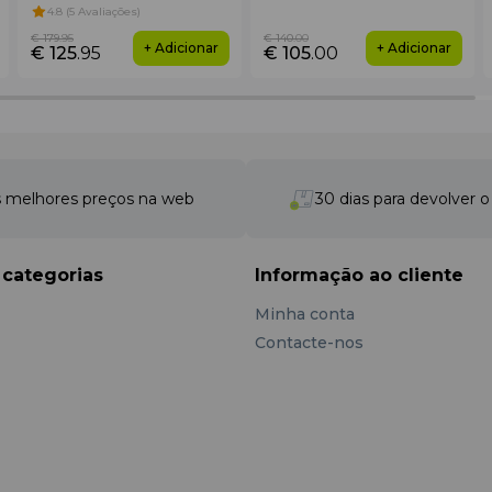
4.8 (5 Avaliações)
€ 179
.95
€ 140
.00
+ Adicionar
+ Adicionar
€ 125
.95
€ 105
.00
er, 14% elastano
ara todos os níveis
 melhores preços na web
30 dias para devolver 
 em duas cores:
Roxo, Branco
 categorias
Informação ao cliente
Minha conta
/ Verão
Contacte-nos