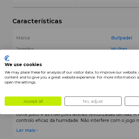
Características
Marca
Bullpadel
Jogador
Mulher
Cor
Roxo
We use cookies
Composição
86% poliést
We may place these for analysis of our visitor data, to improve our website,
content and to give you a great website experience. For more information 
open the settings.
Descrição
Accept all
No, adjust
A Bullpadel adiciona cor ao teu guarda-roupa despo
corte justo e às inserções laterais texturizadas densas. A
controlo eficaz da humidade. Não interfere com o jogo
Ler mais