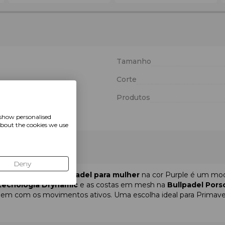
Tamanho
Corte
Produtos
er 14% elastano
 show personalised
about the cookies we use
Deny
rtivo.
A
T-shirt de padel para mulher
na cor Purple é um mode
tecnologia Drynamic
e as costas em mesh na
Bullpadel Pors
 nem com os movimentos ativos. Uma escolha ideal para Primave