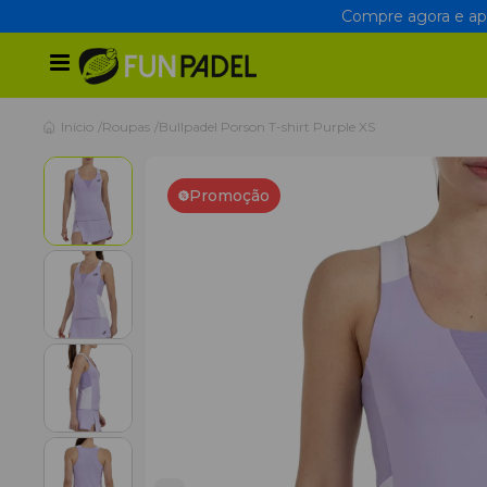
Compre agora e apr
Início
Roupas
Bullpadel Porson T-shirt Purple XS
Promoção