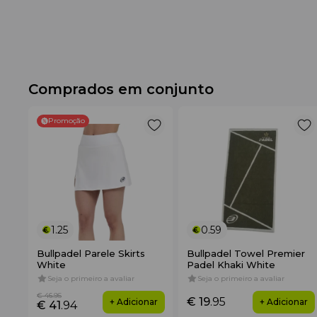
Comprados em conjunto
Promoção
1.25
0.59
Bullpadel Parele Skirts
Bullpadel Towel Premier
White
Padel Khaki White
Seja o primeiro a avaliar
Seja o primeiro a avaliar
€ 46
.95
€ 19
.95
+ Adicionar
+ Adicionar
€ 41
.94