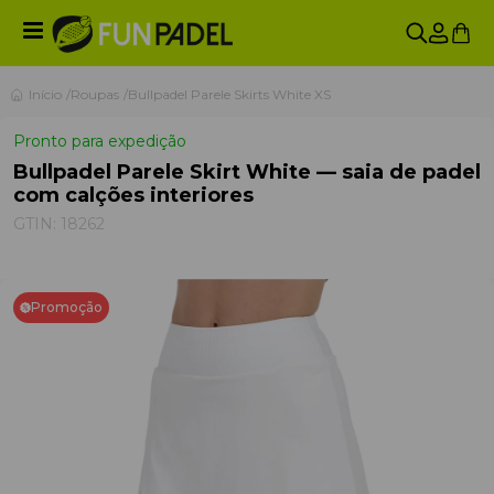
Início
Roupas
Bullpadel Parele Skirts White XS
Pronto para expedição
Bullpadel Parele Skirt White — saia de padel
com calções interiores
GTIN:
18262
Promoção