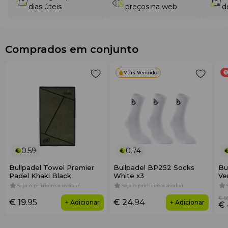
dias úteis
preços na web
d
Comprados em conjunto
Mais Vendido
0.59
0.74
Bullpadel Towel Premier
Bullpadel BP252 Socks
Bu
Padel Khaki Black
White x3
Ve
Seja o primeiro a avaliar
Seja o primeiro a avaliar
€ 5
€ 19
.95
€ 24
.94
+ Adicionar
+ Adicionar
€ 