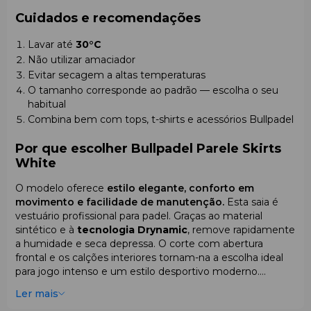
Cuidados e recomendações
Lavar até
30°C
Não utilizar amaciador
Evitar secagem a altas temperaturas
O tamanho corresponde ao padrão — escolha o seu
habitual
Combina bem com tops, t-shirts e acessórios Bullpadel
Por que escolher Bullpadel Parele Skirts
White
O modelo oferece
estilo elegante, conforto em
movimento e facilidade de manutenção.
Esta saia é
vestuário profissional para padel. Graças ao material
sintético e à
tecnologia Drynamic
, remove rapidamente
a humidade e seca depressa. O corte com abertura
frontal e os calções interiores tornam-na a escolha ideal
para jogo intenso e um estilo desportivo moderno.
Compre na Funpadel.pt com entrega em toda a
Ler mais
Europa.