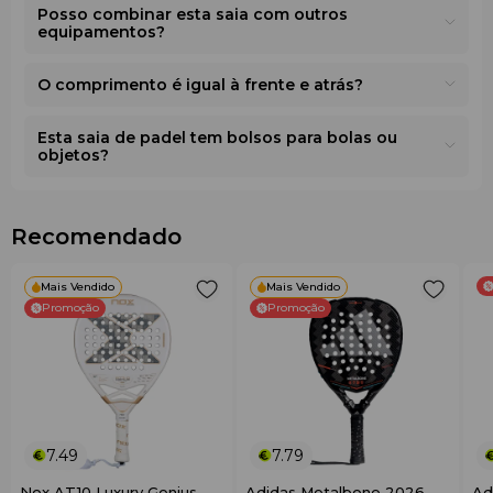
Posso combinar esta saia com outros
equipamentos?
O comprimento é igual à frente e atrás?
Esta saia de padel tem bolsos para bolas ou
objetos?
Recomendado
Mais Vendido
Mais Vendido
Promoção
Promoção
7.49
7.79
Nox AT10 Luxury Genius
Adidas Metalbone 2026
Ad