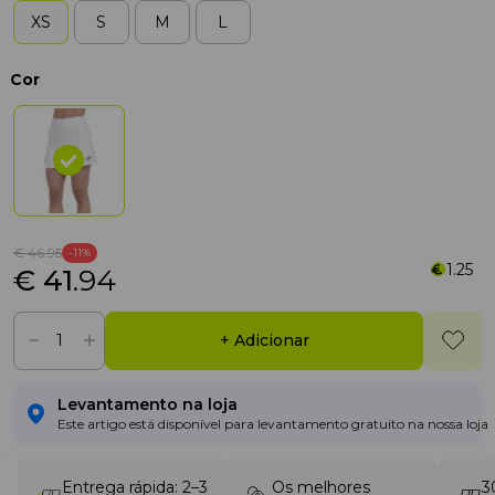
XS
S
M
L
Cor
€ 46
.95
-11%
1.25
€ 41
.94
+ Adicionar
Levantamento na loja
Este artigo está disponível para levantamento gratuito na nossa loja
Entrega rápida: 2–3
Os melhores
3