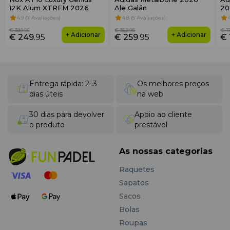
12K Alum XTREM 2026
Ale Galán
20
4.9 (7 Avaliações)
4.8 (5 Avaliações)
€ 389
.95
€ 389
.95
€ 1
+ Adicionar
+ Adicionar
€ 249
.95
€ 259
.95
€ 
Entrega rápida: 2–3
Os melhores preços
dias úteis
na web
30 dias para devolver
Apoio ao cliente
o produto
prestável
As nossas categorias
Raquetes
Sapatos
Sacos
Bolas
Roupas