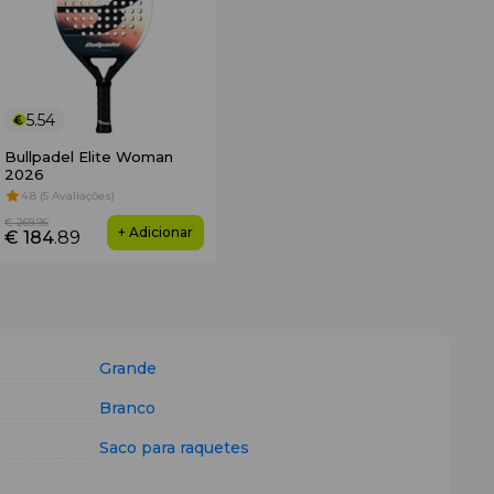
5.54
Bullpadel Elite Woman
2026
4.8 (5 Avaliações)
€ 269
.95
+ Adicionar
€ 184
.89
Grande
Branco
Saco para raquetes