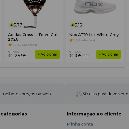
3.77
3.15
Adidas Cross It Team Ctrl
Nox AT10 Lux White Grey
2026
5 (1 Avaliações)
4.8 (5 Avaliações)
€ 179
.95
€ 140
.00
+ Adicionar
+ Adicionar
€ 125
.95
€ 105
.00
 melhores preços na web
30 dias para devolver 
 categorias
Informação ao cliente
Minha conta