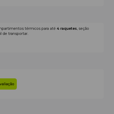
mpartimentos térmicos para até
4 raquetes
, seção
l de transportar.
lso externo lateral
valiação