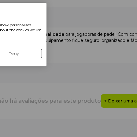
 show personalised
about the cookies we use
a
elegância e funcionalidade
para jogadoras de padel. Com co
ves, garante que seu equipamento fique seguro, organizado e fáci
Deny
os
os térmicos
compartimentos térmicos, seção ventilada para calçado/roupa, bo
eve e durável
ções acolchoadas para acessórios
is, painel traseiro acolchoado, alça superior
não há avaliações para este produto
+ Deixar uma a