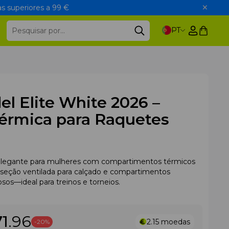
s superiores a 99 €
PT
el Elite White 2026 –
Térmica para Raquetes
 elegante para mulheres com compartimentos térmicos
, seção ventilada para calçado e compartimentos
osos—ideal para treinos e torneios.
71
.96
2.15
moedas
-20%