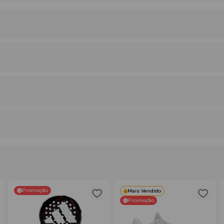
s
nterna
ite White Racket Bag?
zam
estilo, proteção e organização
. Diferente das bolsas comun
rincipais amplos—perfeita para treinos e torneios, unindo eleg
Promoção
Mais Vendido
Promoção