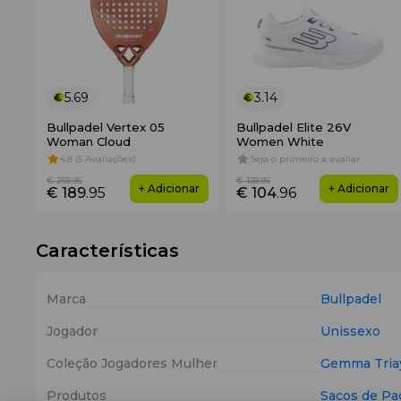
5.69
3.14
Bullpadel Vertex 05
Bullpadel Elite 26V
Woman Cloud
Women White
4.8 (5 Avaliações)
Seja o primeiro a avaliar
€ 269
.95
€ 139
.95
+ Adicionar
+ Adicionar
€ 189
.95
€ 104
.96
Características
Marca
Bullpadel
Jogador
Unissexo
Coleção Jogadores Mulher
Gemma Tria
Produtos
Sacos de Pa