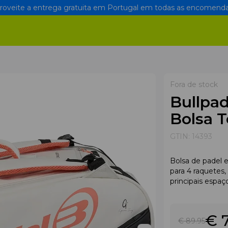
oveite a entrega gratuita em Portugal em todas as encomenda
Fora de stock
Bullpad
Bolsa 
GTIN:
14393
Bolsa de padel
para 4 raquetes
principais espaç
€ 
€ 89
.95