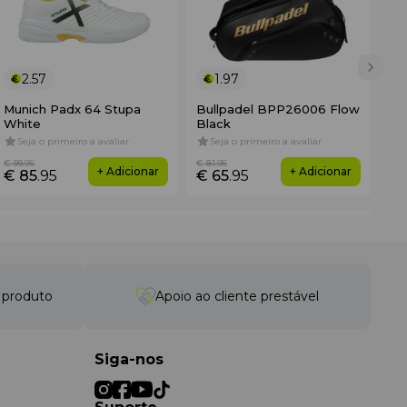
2.57
1.97
Munich Padx 64 Stupa
Bullpadel BPP26006 Flow
No
White
Black
3K
Seja o primeiro a avaliar
Seja o primeiro a avaliar
4
€ 99
.95
€ 81
.95
€ 3
+ Adicionar
+ Adicionar
€ 85
.95
€ 65
.95
€ 
o produto
Apoio ao cliente prestável
Siga-nos