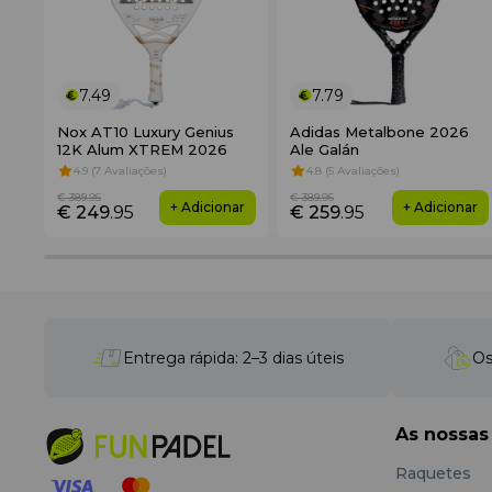
7.49
7.79
Nox AT10 Luxury Genius
Adidas Metalbone 2026
12K Alum XTREM 2026
Ale Galán
4.9 (7 Avaliações)
4.8 (5 Avaliações)
€ 389
.95
€ 389
.95
+ Adicionar
+ Adicionar
€ 249
.95
€ 259
.95
Entrega rápida: 2–3 dias úteis
Os
As nossas
Raquetes