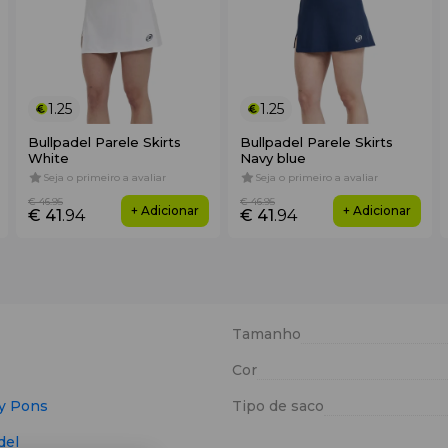
1.25
1.25
Bullpadel Parele Skirts
Bullpadel Parele Skirts
White
Navy blue
Seja o primeiro a avaliar
Seja o primeiro a avaliar
€ 46
.95
€ 46
.95
+ Adicionar
+ Adicionar
€ 41
.94
€ 41
.94
Tamanho
Cor
y Pons
Tipo de saco
del