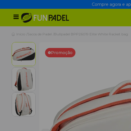
Compre agora e apr
Início
Sacos de Padel
Bullpadel BPP26019 Elite White Racket bag
Promoção