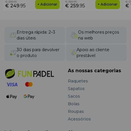
€ 389
.95
€ 389
.95
€ 1
+ Adicionar
+ Adicionar
€ 249
.95
€ 259
.95
€ 
Entrega rápida: 2–3
Os melhores preços
dias úteis
na web
30 dias para devolver
Apoio ao cliente
o produto
prestável
As nossas categorias
Raquetes
Sapatos
Sacos
Bolas
Roupas
Acessórios