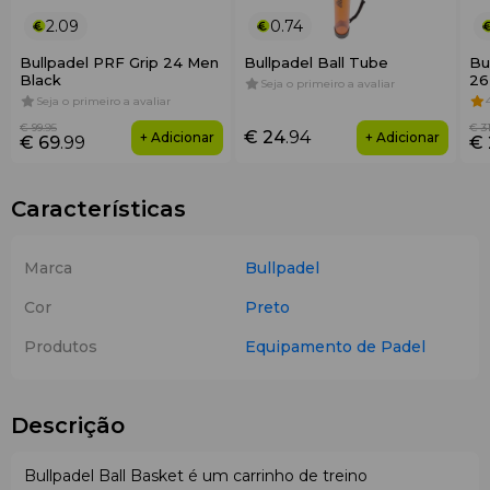
2.09
0.74
Bullpadel PRF Grip 24 Men
Bullpadel Ball Tube
Bu
Black
26
Seja o primeiro a avaliar
Seja o primeiro a avaliar
€ 99
.95
€ 3
€ 24
.94
+ Adicionar
+ Adicionar
€ 69
.99
€
Características
Marca
Bullpadel
Cor
Preto
Produtos
Equipamento de Padel
Descrição
Bullpadel Ball Basket é um carrinho de treino