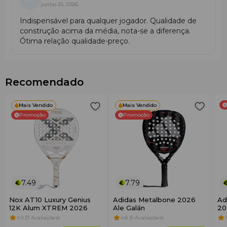
junho 25, 2026
Indispensável para qualquer jogador. Qualidade de
construção acima da média, nota-se a diferença.
Ótima relação qualidade-preço.
Recomendado
Mais Vendido
Mais Vendido
Promoção
Promoção
7.49
7.79
Nox AT10 Luxury Genius
Adidas Metalbone 2026
Ad
12K Alum XTREM 2026
Ale Galán
20
4.9 (7 Avaliações)
4.8 (5 Avaliações)