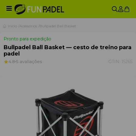
Início
Acessórios
Bullpadel Ball Basket
Pronto para expedição
Bullpadel Ball Basket — cesto de treino para
padel
4.8
5 avaliações
GTIN:
15265