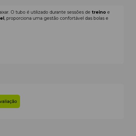
ixar. O tubo é utilizado durante sessões de
treino
e
el
, proporciona uma gestão confortável das bolas e
valiação
. O seu design compacto, capacidade ideal e materiais
no.