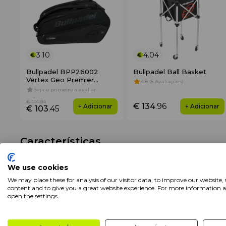
3.10
4.04
Bullpadel BPP26002
Bullpadel Ball Basket
Vertex Geo Premier
4.8 (5 Avaliações)
Racket bag
Seja o primeiro a avaliar
€ 114
.94
€ 134
.96
+ Adicionar
+ Adicionar
€ 103
.45
Características
We use cookies
Marca
Bullpadel
We may place these for analysis of our visitor data, to improve our website,
Formato
Vazio
content and to give you a great website experience. For more information 
open the settings.
Descrição