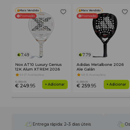
Mais Vendido
Mais Vendido
Promoção
Promoção
7.49
7.79
Nox AT10 Luxury Genius
Adidas Metalbone 2026
12K Alum XTREM 2026
Ale Galán
4.9 (7 Avaliações)
4.8 (5 Avaliações)
€ 389
.95
€ 389
.95
+ Adicionar
+ Adicionar
€ 249
.95
€ 259
.95
Entrega rápida: 2–3 dias úteis
Os