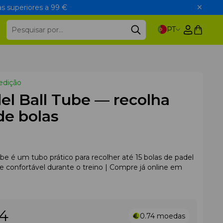
s superiores a 99 €
PT
edição
el Ball Tube — recolha
de bolas
ube é um tubo prático para recolher até 15 bolas de padel
e confortável durante o treino | Compre já online em
94
0.74
moedas