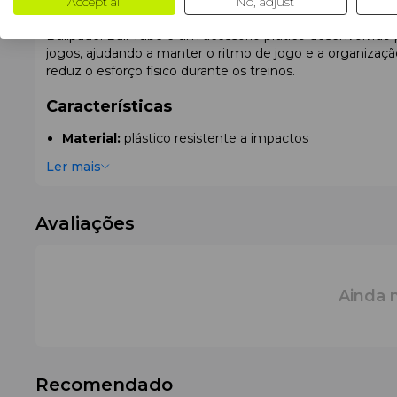
Accept all
No, adjust
Bullpadel Ball Tube é um acessório prático desenvolvido 
jogos, ajudando a manter o ritmo de jogo e a organiza
reduz o esforço físico durante os treinos.
Características
Material:
plástico resistente a impactos
Textura:
superfície lisa e semitransparente
Ler mais
Espessura e sensação:
construção leve e rígida, ade
Antiderrapante:
pega estável e alça de transporte 
Compatibilidade:
universal — adequada para todas as
Avaliações
Capacidade:
até
15 bolas
Cor:
laranja com elementos pretos
Por que escolher o Bullpadel Ball Tube
Ainda 
O Bullpadel Ball Tube facilita o processo de treino ao p
duráveis tornam-no uma solução prática que melhora o
Recomendado