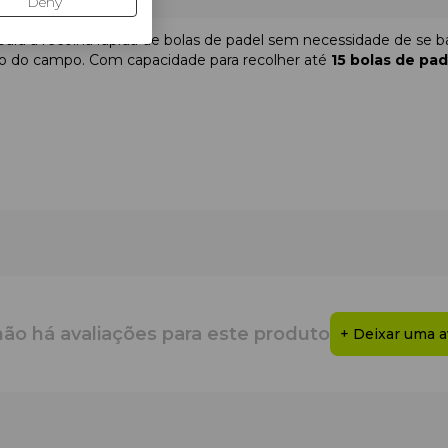
Deny
para a recolha rápida de bolas de padel sem necessidade de se ba
ção do campo. Com capacidade para recolher até
15 bolas de pad
quada para uso diário
para fácil manuseamento
 bolas de padel padrão
não há avaliações para este produto
+ Deixar uma a
ermitir a recolha rápida e sem esforço das bolas em todo o campo
conforto
, o
desempenho
e a eficiência em cada sessão de trei