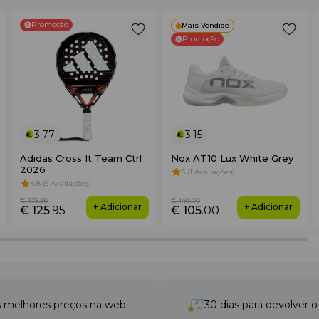
Promoção
Mais Vendido
Promoção
3.77
3.15
Adidas Cross It Team Ctrl
Nox AT10 Lux White Grey
2026
5 (1 Avaliações)
4.8 (5 Avaliações)
€ 179
.95
€ 140
.00
+ Adicionar
+ Adicionar
€ 125
.95
€ 105
.00
 melhores preços na web
30 dias para devolver 