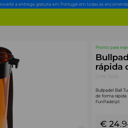
oveite a entrega gratuita em Portugal em todas as encomenda
Pronto para exp
Bullpad
rápida 
GTIN:
15266
Bullpadel Ball T
de forma rápida 
FunPadel.pt
€ 24
.