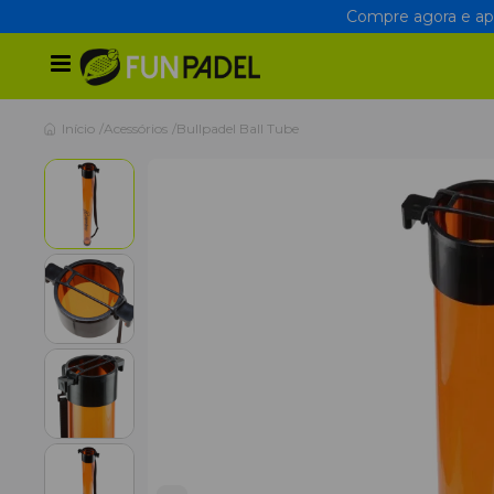
Compre agora e apr
Início
Acessórios
Bullpadel Ball Tube