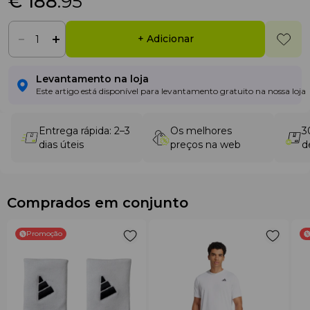
€ 188
.95
+ Adicionar
Levantamento na loja
Este artigo está disponível para levantamento gratuito na nossa loja
Entrega rápida: 2–3
Os melhores
3
dias úteis
preços na web
d
Comprados em conjunto
Promoção