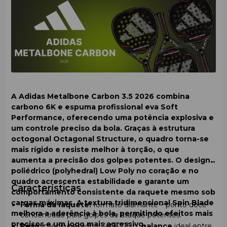
garantir um jogo estável em todos os tipos de courts.
A Adidas Metalbone Carbon 3.5 2026 combina
carbono 6K
e espuma profissional
eva Soft
Performance
, oferecendo uma
potência
explosiva e
um
controle
preciso da bola. Graças à
estrutura
octogonal Octagonal Structure
, o quadro torna-se
mais rígido e resiste melhor à torção, o que
aumenta a precisão dos golpes potentes. O design
poliédrico (polyhedral)
Low Poly
no coração e no
quadro acrescenta estabilidade e garante um
Características
comportamento consistente da raquete mesmo sob
cargas máximas. A textura tridimensional
Spin Blade
Forma da raquete:
formato diamante – ponto doce
melhora a aderência à bola, permitindo efeitos mais
concentrado para golpes de ataque potentes.
precisos e um jogo mais agressivo.
Peso:
médio/pesado – 360–375 g,
balance
ideal entre