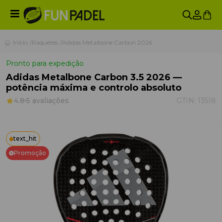
Início
Raquetes
Adidas Metalbone Carbon 2026
Pronto para expedição
Adidas Metalbone Carbon 3.5 2026 —
potência máxima e controlo absoluto
4.8
5 avaliações
GTIN:
13518
text_hit
Promoção