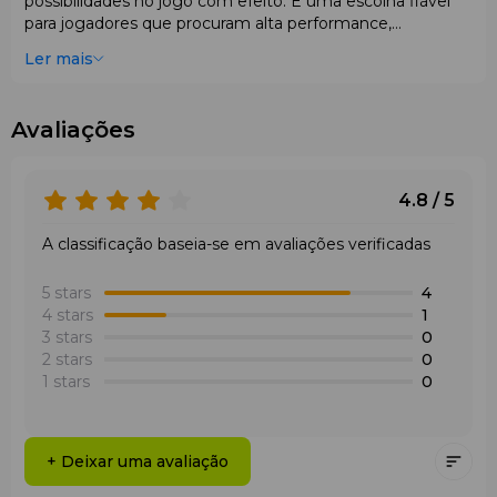
possibilidades no jogo com efeito. É uma escolha fiável
para jogadores que procuram alta performance,
estabilidade e máximo
controle
nos momentos
Ler mais
decisivos da partida.
Avaliações
4.8 / 5
A classificação baseia-se em avaliações verificadas
5 stars
4
4 stars
1
3 stars
0
2 stars
0
1 stars
0
+ Deixar uma avaliação