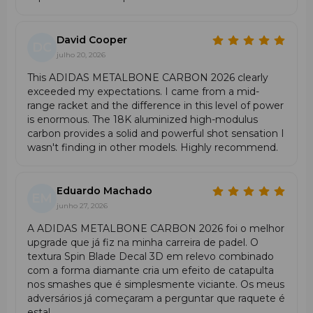
David Cooper
DC
julho 20, 2026
This ADIDAS METALBONE CARBON 2026 clearly
exceeded my expectations. I came from a mid-
range racket and the difference in this level of power
is enormous. The 18K aluminized high-modulus
carbon provides a solid and powerful shot sensation I
wasn't finding in other models. Highly recommend.
Eduardo Machado
EM
junho 27, 2026
A ADIDAS METALBONE CARBON 2026 foi o melhor
upgrade que já fiz na minha carreira de padel. O
textura Spin Blade Decal 3D em relevo combinado
com a forma diamante cria um efeito de catapulta
nos smashes que é simplesmente viciante. Os meus
adversários já começaram a perguntar que raquete é
esta!