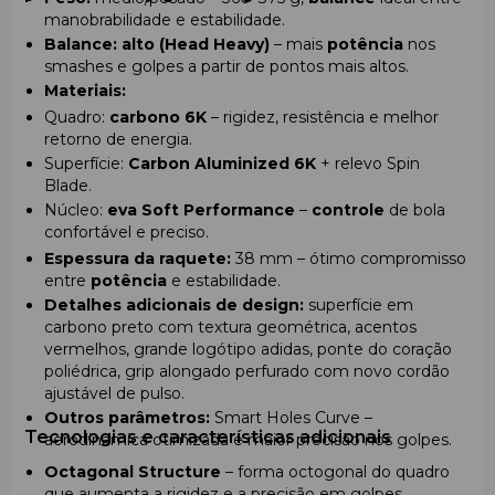
manobrabilidade e estabilidade.
Balance:
alto (Head Heavy)
– mais
potência
nos
smashes e golpes a partir de pontos mais altos.
Materiais:
Quadro:
carbono 6K
– rigidez, resistência e melhor
retorno de energia.
Superfície:
Carbon Aluminized 6K
+ relevo Spin
Blade.
Núcleo:
eva Soft Performance
–
controle
de bola
confortável e preciso.
Espessura da raquete:
38 mm – ótimo compromisso
entre
potência
e estabilidade.
Detalhes adicionais de design:
superfície em
carbono preto com textura geométrica, acentos
vermelhos, grande logótipo adidas, ponte do coração
poliédrica, grip alongado perfurado com novo cordão
ajustável de pulso.
Outros parâmetros:
Smart Holes Curve –
Tecnologias e características adicionais
aerodinâmica otimizada e maior precisão nos golpes.
Octagonal Structure
– forma octogonal do quadro
que aumenta a rigidez e a precisão em golpes