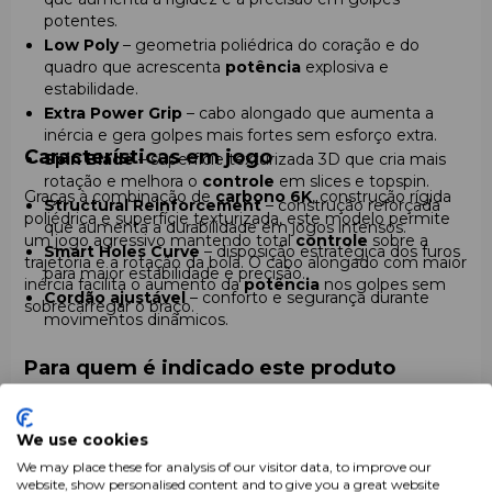
potentes.
Low Poly
– geometria poliédrica do coração e do
quadro que acrescenta
potência
explosiva e
estabilidade.
Extra Power Grip
– cabo alongado que aumenta a
inércia e gera golpes mais fortes sem esforço extra.
Características em jogo
Spin Blade
– superfície texturizada 3D que cria mais
rotação e melhora o
controle
em slices e topspin.
Graças à combinação de
carbono 6K
, construção rígida
Structural Reinforcement
– construção reforçada
poliédrica e superfície texturizada, este modelo permite
que aumenta a durabilidade em jogos intensos.
um jogo agressivo mantendo total
controle
sobre a
Smart Holes Curve
– disposição estratégica dos furos
trajetória e a rotação da bola. O cabo alongado com maior
para maior estabilidade e precisão.
inércia facilita o aumento da
potência
nos golpes sem
Cordão ajustável
– conforto e segurança durante
sobrecarregar o braço.
movimentos dinâmicos.
Para quem é indicado este produto
Para jogadores que precisam de
potência máxima e
resposta rápida da raquete
.
We use cookies
Ideal para
jogadores avançados e amadores
We may place these for analysis of our visitor data, to improve our
experientes
que desejam melhorar o jogo ofensivo.
website, show personalised content and to give you a great website