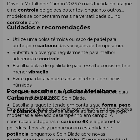
Drive, a Metalbone Carbon 2026 é mais focada no ataque
e no
controle
de golpes potentes, enquanto outros
modelos se concentram mais na versatilidade ou no
controle
puro.
Cuidados e recomendações
Utilize uma bolsa térmica ou saco de padel para
proteger o
carbono
das variações de temperatura.
Substitua o overgrip regularmente para melhor
aderência e
controle
.
Escolha bolas de qualidade para ressalto consistente e
menor
vibração
.
Evite guardar a raquete ao sol direto ou em locais
húmidos.
Porque escolher a Adidas Metalbone
Limpe a superfície com pano de microfibra seco para
Carbon 3.5 2026
preservar a textura 3D Spin Blade.
Escolha a raquete tendo em conta a sua
forma, peso
Este modelo destaca-se pela combinação de tecnologias
e balance
, para que se adapte ao seu estilo de jogo.
modernas e elevado desempenho em campo. A
construção octogonal, o
carbono 6K
e a geometria
poliédrica Low Poly proporcionam estabilidade e
potência
, enquanto a Spin Blade abre novas