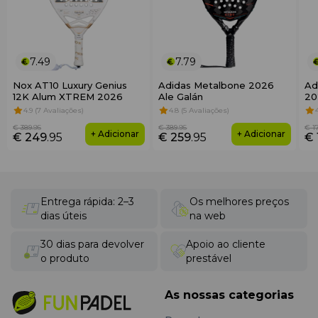
7.49
7.79
Nox AT10 Luxury Genius
Adidas Metalbone 2026
Ad
12K Alum XTREM 2026
Ale Galán
20
4.9 (7 Avaliações)
4.8 (5 Avaliações)
€ 389
.95
€ 389
.95
€ 1
+ Adicionar
+ Adicionar
€ 249
.95
€ 259
.95
€ 
Entrega rápida: 2–3
Os melhores preços
dias úteis
na web
30 dias para devolver
Apoio ao cliente
o produto
prestável
As nossas categorias