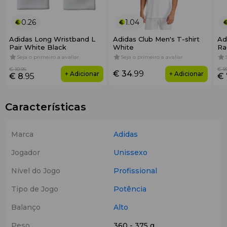
0.26
1.04
Adidas Long Wristband L
Adidas Club Men's T-shirt
Ad
Pair White Black
White
Ra
Seja o primeiro a avaliar
Seja o primeiro a avaliar
€ 10
.95
€ 9
€ 34
.99
+ Adicionar
+ Adicionar
€ 8
.95
€ 
Características
Marca
Adidas
Jogador
Unissexo
Nível do Jogo
Profissional
Tipo de Jogo
Potência
Balanço
Alto
Peso
360 - 375 g