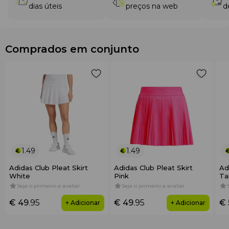
dias úteis
preços na web
d
Comprados em conjunto
1.49
1.49
Adidas Club Pleat Skirt
Adidas Club Pleat Skirt
Ad
White
Pink
Ta
Seja o primeiro a avaliar
Seja o primeiro a avaliar
€ 49
.95
€ 49
.95
€ 
+ Adicionar
+ Adicionar