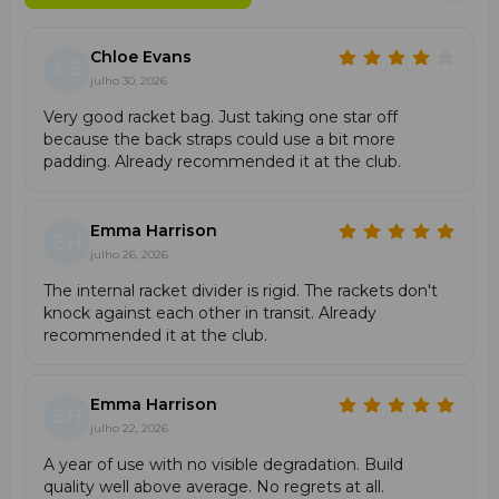
Design, estilo e marca
Apresenta um visual moderno na cor blue black, com
Chloe Evans
CE
grafismo exclusivo e logótipo adidas, combinando estilo
julho 30, 2026
desportivo e identidade premium.
Very good racket bag. Just taking one star off
because the back straps could use a bit more
Utilização e público-alvo
padding. Already recommended it at the club.
Indicada para jogadores amadores e de treino regular,
que procuram uma bolsa compacta, leve e funcional.
Emma Harrison
Destaques
EH
julho 26, 2026
•
Capacidade compacta de 35 L
•
Compartimento separado para 1–2 raquetes
The internal racket divider is rigid. The rackets don't
• Políester reciclado 600D resistente
knock against each other in transit. Already
• Revestimento repelente à água
recommended it at the club.
• Leve e prática para o dia a dia
•
Design moderno adidas
Emma Harrison
Porque escolher a Adidas Control Racquet
EH
julho 22, 2026
Bag 2026?
Em comparação com bolsas maiores e mais pesadas, a
A year of use with no visible degradation. Build
Adidas Control Racquet Bag 2026 destaca-se pela sua
quality well above average. No regrets at all.