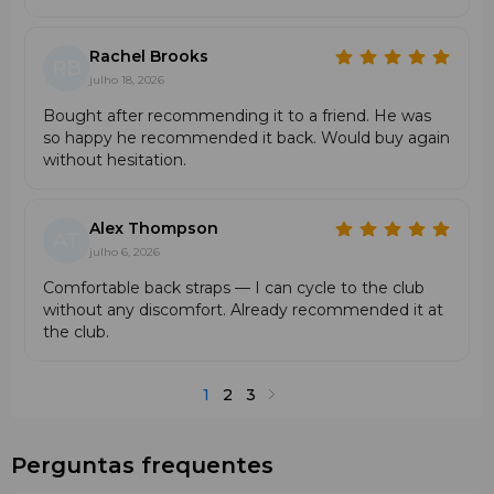
leveza, formato compacto e praticidade diária. É a escolha
ideal para quem procura funcionalidade, proteção da
raquete e um estilo moderno sem excessos.
Rachel Brooks
RB
julho 18, 2026
Bought after recommending it to a friend. He was
so happy he recommended it back. Would buy again
without hesitation.
Alex Thompson
AT
julho 6, 2026
Comfortable back straps — I can cycle to the club
without any discomfort. Already recommended it at
the club.
1
2
3
Perguntas frequentes