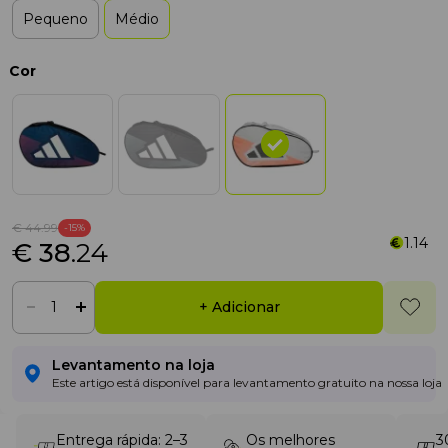
Pequeno
Médio
Cor
€ 44
.99
-15%
1.14
€ 38
.24
+ Adicionar
Levantamento na loja
Este artigo está disponível para levantamento gratuito na nossa loja
Entrega rápida: 2–3
Os melhores
3