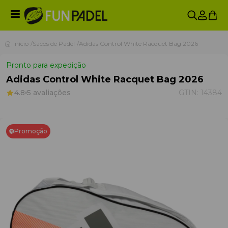
Início
Sacos de Padel
Adidas Control White Racquet Bag 2026
Pronto para expedição
Adidas Control White Racquet Bag 2026
4.8
5 avaliações
GTIN:
14384
Promoção