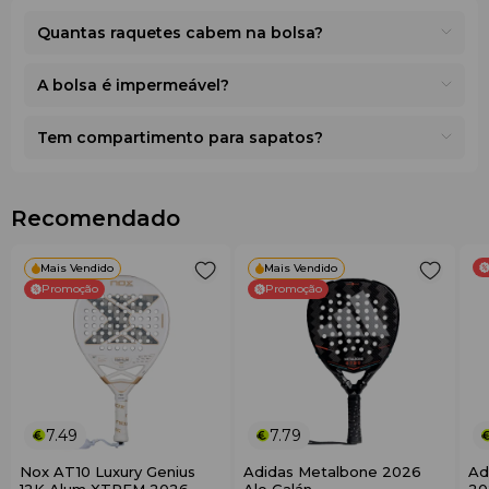
Quantas raquetes cabem na bolsa?
A bolsa é impermeável?
Tem compartimento para sapatos?
Recomendado
Mais Vendido
Mais Vendido
Promoção
Promoção
7.49
7.79
Nox AT10 Luxury Genius
Adidas Metalbone 2026
Ad
12K Alum XTREM 2026
Ale Galán
20