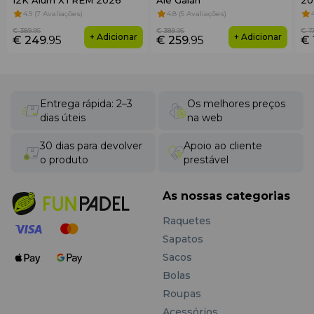
4.9 (7 Avaliações)
4.8 (5 Avaliações)
€ 389
.95
€ 389
.95
€ 1
+ Adicionar
+ Adicionar
€ 249
.95
€ 259
.95
€ 
Entrega rápida: 2–3
Os melhores preços
dias úteis
na web
30 dias para devolver
Apoio ao cliente
o produto
prestável
As nossas categorias
Raquetes
Sapatos
Sacos
Bolas
Roupas
Acessórios