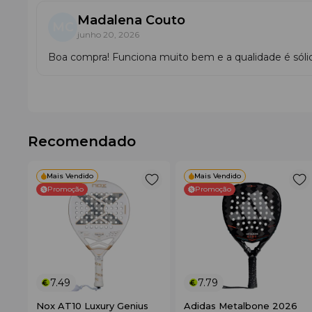
Madalena Couto
MC
junho 20, 2026
Boa compra! Funciona muito bem e a qualidade é sólid
Recomendado
Mais Vendido
Mais Vendido
Promoção
Promoção
7.49
7.79
Nox AT10 Luxury Genius
Adidas Metalbone 2026