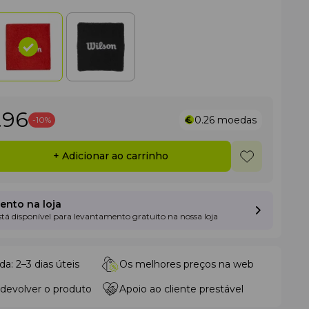
.96
0.26
moedas
-10%
+ Adicionar ao carrinho
nto na loja
está disponível para levantamento gratuito na nossa loja
da: 2–3 dias úteis
Os melhores preços na web
 devolver o produto
Apoio ao cliente prestável