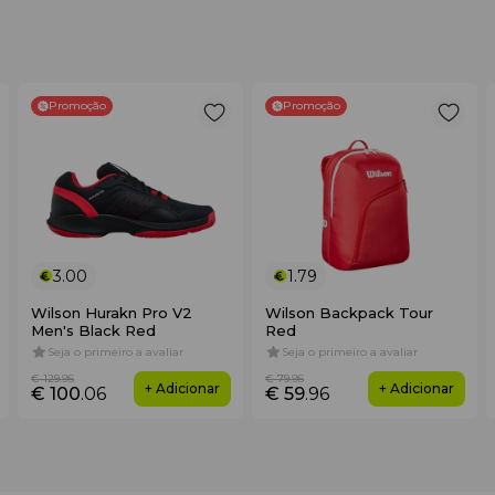
Promoção
Promoção
3.00
1.79
Wilson Hurakn Pro V2
Wilson Backpack Tour
Men's Black Red
Red
Seja o primeiro a avaliar
Seja o primeiro a avaliar
€ 129
.95
€ 79
.95
+ Adicionar
+ Adicionar
€ 100
.06
€ 59
.96