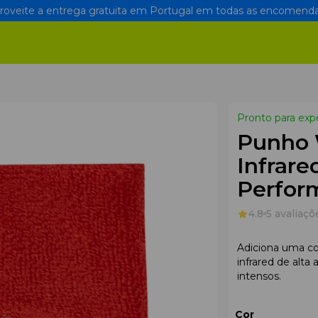
oveite a entrega gratuita em Portugal em todas as encomenda
Pronto para exp
Punho 
Infrare
Perfor
4.8
5 avaliaçõ
Adiciona uma co
infrared de alta
intensos.
Cor