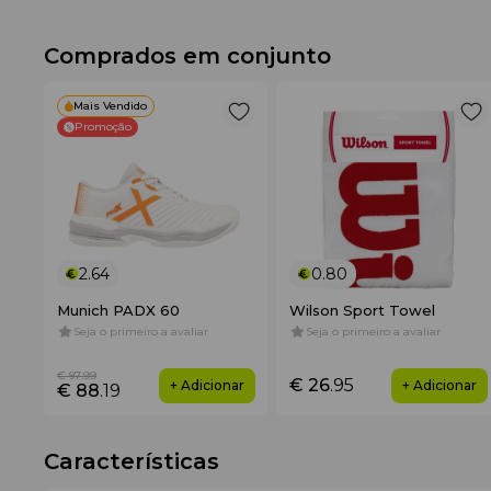
Comprados em conjunto
Mais Vendido
Promoção
2.64
0.80
Munich PADX 60
Wilson Sport Towel
Seja o primeiro a avaliar
Seja o primeiro a avaliar
€ 97
.99
€ 26
.95
+ Adicionar
+ Adicionar
€ 88
.19
Características