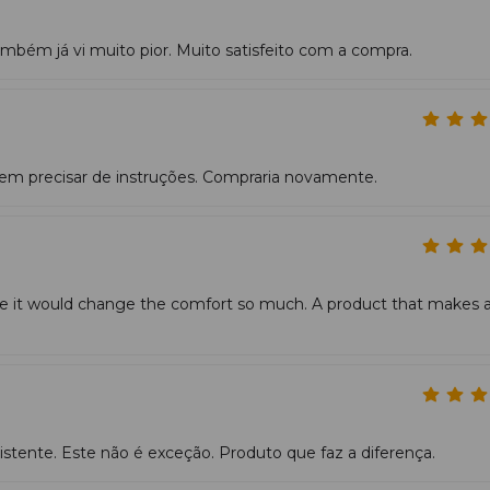
ambém já vi muito pior. Muito satisfeito com a compra.
sic
Infrared
?
confiança em campo. Ao contrário de alternativas baratas que 
pós inúmeros ciclos de lavagem. A sua singularidade reside na
secas e a aderência à raquete será a mais segura possível.
encial do equipamento que combina proteção profissional 
, sem precisar de instruções. Compraria novamente.
ine it would change the comfort so much. A product that makes 
tente. Este não é exceção. Produto que faz a diferença.