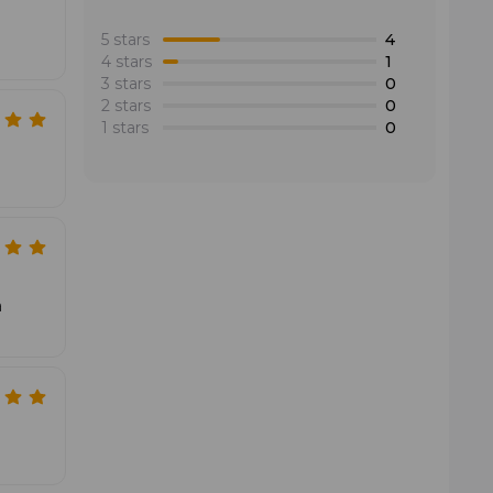
5 stars
4
4 stars
1
perdem rapidamente a elasticidade, o Wilson Wristband
3 stars
0
 combinação do estilo retro icónico com um tecido
2 stars
0
1 stars
0
contra a humidade com o lendário estilo desportivo
a