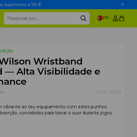
s superiores a 99 €
PT
edição
Wilson Wristband
d — Alta Visibilidade e
mance
es
GTIN:
15289
r vibrante ao teu equipamento com estes punhos
 absorção, concebidos para travar o suor durante jogos