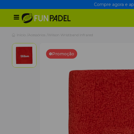
Compre agora e apr
Início
Acessórios
Wilson Wristband Infrared
Promoção