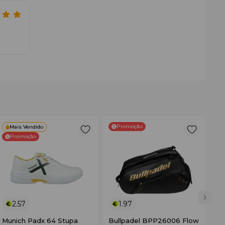
Promoção
Mais Vendido
Promoção
2.57
1.97
Munich Padx 64 Stupa
Bullpadel BPP26006 Flow
No