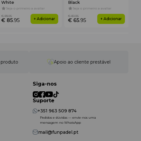
White
Black
3K
Seja o primeiro a avaliar
Seja o primeiro a avaliar
4
€ 99
.95
€ 81
.95
€ 3
+ Adicionar
+ Adicionar
€ 85
.95
€ 65
.95
€ 
o produto
Apoio ao cliente prestável
Siga-nos
Suporte
+351 963 509 874
Pedidos e dúvidas — envie-nos uma
mensagem no WhatsApp
mail@funpadel.pt