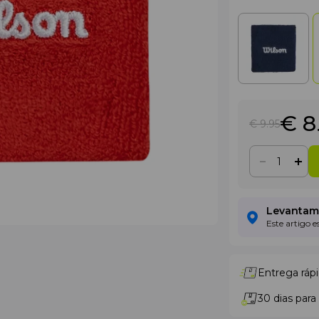
€ 8
€ 9
.95
Levantame
Este artigo 
Entrega rápi
30 dias para