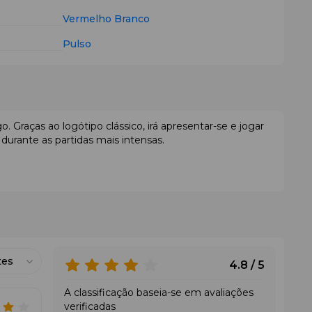
Vermelho
Branco
Pulso
o. Graças ao logótipo clássico, irá apresentar-se e jogar
durante as partidas mais intensas.
quete.
raquete.
tes
4.8 / 5
A classificação baseia-se em avaliações
 Classic oferece uma maior área de absorção e a
verificadas
 um design discreto, o que a destaca face aos