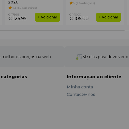
2026
5 (1 Avaliações)
4.8 (5 Avaliações)
€ 179
.95
€ 140
.00
+ Adicionar
+ Adicionar
€ 125
.95
€ 105
.00
 melhores preços na web
30 dias para devolver 
 categorias
Informação ao cliente
Minha conta
Contacte-nos