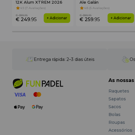
12K Alum XTREM 2026
Ale Galán
4.9 (7 Avaliações)
4.8 (5 Avaliações)
€ 389
.95
€ 389
.95
+ Adicionar
+ Adicionar
€ 249
.95
€ 259
.95
Entrega rápida: 2–3 dias úteis
Os
As nossas
Raquetes
Sapatos
Sacos
Bolas
Roupas
Acessórios