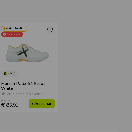
Mais Vendido
Promoção
2.57
Munich Padx 64 Stupa
White
Seja o primeiro a avaliar
€ 99
.95
+ Adicionar
€ 85
.95