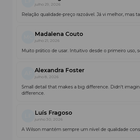
LF
julho 29, 2026
concorrentes no segmento de preço médio.
Relação qualidade-preço razoável. Já vi melhor, mas t
Porque escolher o Wilson Wristband Clas
A escolha deste punho é um investimento no seu foco e 
mantém a sua forma e propriedades absorventes mesmo a
Madalena Couto
tecnológico que garante que as suas mãos permanecerão 
MC
julho 21, 2026
Wilson Wristband Classic
Infrared
— um elemento ess
Muito prático de usar. Intuitivo desde o primeiro uso
da marca Wilson.
Alexandra Foster
AF
julho 8, 2026
Small detail that makes a big difference. Didn't imag
difference.
Luís Fragoso
LF
junho 30, 2026
A Wilson mantém sempre um nível de qualidade consis