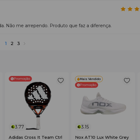
a. Não me arrependo. Produto que faz a diferença.
1
2
3
Promoção
Mais Vendido
Promoção
3.77
3.15
Adidas Cross It Team Ctrl
Nox AT10 Lux White Grey