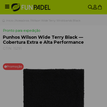
Início
Acessórios
Wilson Wide Terry Wristbands Black
Pronto para expedição
Punhos Wilson Wide Terry Black —
Cobertura Extra e Alta Performance
GTIN:
15291
Promoção