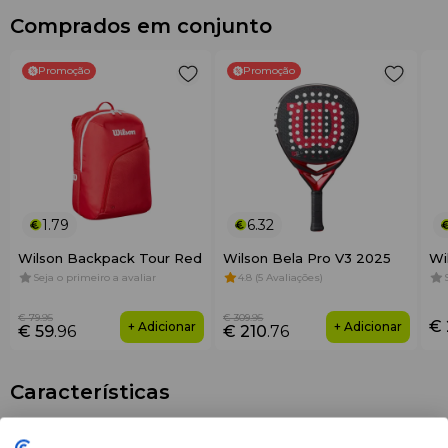
Comprados em conjunto
Promoção
Promoção
1.79
6.32
Wilson Backpack Tour Red
Wilson Bela Pro V3 2025
Wi
Seja o primeiro a avaliar
4.8 (5 Avaliações)
€ 79
.95
€ 309
.95
€ 
+ Adicionar
+ Adicionar
€ 59
.96
€ 210
.76
Características
Marca
Wilson