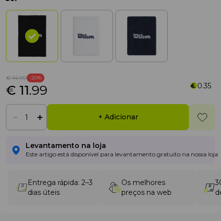
€ 14
.99
-20%
0.35
€ 11
.99
+ Adicionar
Levantamento na loja
Este artigo está disponível para levantamento gratuito na nossa loja
Entrega rápida: 2–3
Os melhores
3
dias úteis
preços na web
d