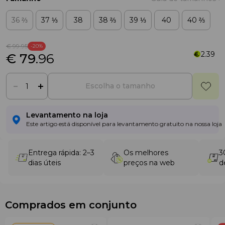
36 ⅔
37 ⅓
38
38 ⅔
39 ⅓
40
40 ⅔
€ 99
.95
-20%
2.39
€ 79
.96
Escolha o tamanho
Levantamento na loja
Este artigo está disponível para levantamento gratuito na nossa loja
Entrega rápida: 2–3
Os melhores
3
dias úteis
preços na web
d
Comprados em conjunto