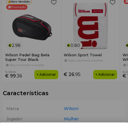
Mais Vendido
Promoção
2.98
0.80
Wilson Padel Bag Bela
Wilson Sport Towel
Wi
Super Tour Black
Wh
Seja o primeiro a avaliar
Seja o primeiro a avaliar
€ 139
.95
€ 11
€ 26
.95
+ Adicionar
+ Adicionar
€ 99
.36
€ 
Características
Marca
Wilson
Jogador
Mulher