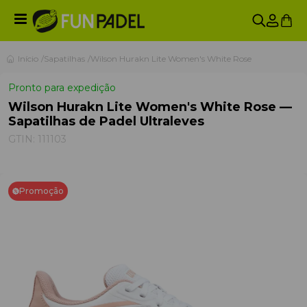
Início
Sapatilhas
Wilson Hurakn Lite Women's White Rose
Pronto para expedição
Wilson Hurakn Lite Women's White Rose —
Sapatilhas de Padel Ultraleves
GTIN:
111103
Promoção