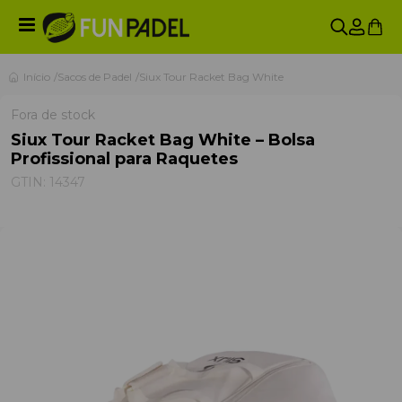
Início
Sacos de Padel
Siux Tour Racket Bag White
Fora de stock
Siux Tour Racket Bag White – Bolsa
Profissional para Raquetes
GTIN:
14347