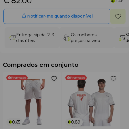
€ 82
.00
2.46
Notificar-me quando disponível
Entrega rápida: 2–3
Os melhores
3
dias úteis
preços na web
d
Comprados em conjunto
Promoção
Promoção
0.65
0.89