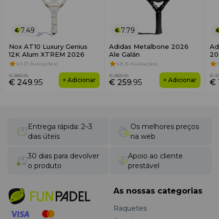
grande capacidade para
4 raquetes
com compartimento
térmico e bolso para ténis. As costas ergonómicas,
materiais resistentes e design moderno tornam-na ideal
7.49
7.79
para treinos e torneios competitivos.
Nox AT10 Luxury Genius
Adidas Metalbone 2026
Ad
12K Alum XTREM 2026
Ale Galán
20
4.9 (7 Avaliações)
4.8 (5 Avaliações)
€ 389
.95
€ 389
.95
€ 1
+ Adicionar
+ Adicionar
€ 249
.95
€ 259
.95
€ 
Entrega rápida: 2–3
Os melhores preços
dias úteis
na web
30 dias para devolver
Apoio ao cliente
o produto
prestável
As nossas categorias
Raquetes