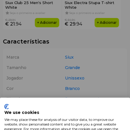
Siux Club 25 Men's Short
Siux Electra Stupa T-shirt
White
White
Seja o primeiro a avaliar
Seja o primeiro a avaliar
€ 29
.94
€ 54
.94
+ Adicionar
+ Adicionar
€ 21
.94
€ 29
.94
Características
Marca
Siux
Tamanho
Grande
Jogador
Unissexo
Cor
Branco
Tipo de saco
Saco para raquetes
Produtos
Sacos de Padel
We use cookies
We may place these for analysis of our visitor data, to improve our
website, show personalised content and to give you a great website
experience. For more information about the cookies we use open the