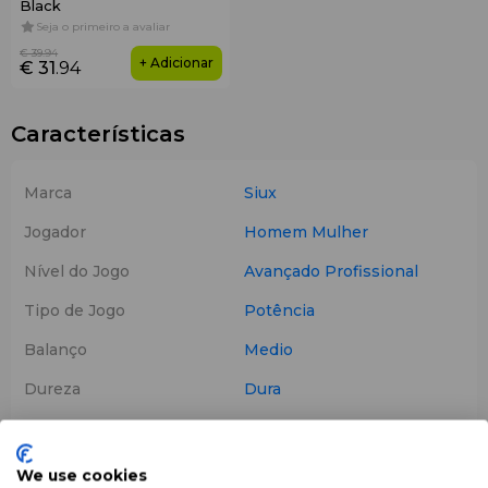
Black
Seja o primeiro a avaliar
€ 39
.94
+ Adicionar
€ 31
.94
Características
Marca
Siux
Jogador
Homem
Mulher
Nível do Jogo
Avançado
Profissional
Tipo de Jogo
Potência
Balanço
Medio
Dureza
Dura
Peso
350 g
Cor
Castanho
We use cookies