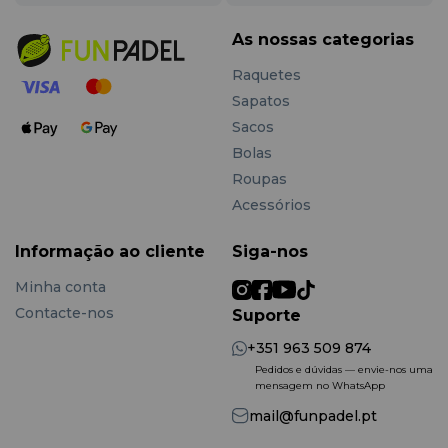
do peso.
•
Sistema Switch Strap
– cinta substituível para
As nossas categorias
conforto personalizado.
Raquetes
Comportamento em Jogo
Sapatos
Siux Pegasus Elite 2026
oferece potência explosiva,
Sacos
sensação firme e controlo total da trajetória da bola. A
Bolas
superfície arenosa potencia o spin, enquanto a estrutura
Roupas
em carbono garante estabilidade mesmo nos golpes
mais fortes.
Acessórios
Informação ao cliente
Siga-nos
Para Quem é Indicada
Minha conta
• Jogadores avançados e profissionais.
• Quem procura uma raquete agressiva, dinâmica e
Contacte-nos
Suporte
precisa.
+351 963 509 874
• Jogadores que valorizam potência, spin e estabilidade
estrutural.
Pedidos e dúvidas — envie-nos uma
mensagem no WhatsApp
• Estilo universal com tendência ofensiva.
mail@funpadel.pt
Vantagens da Siux Pegasus Elite 2026