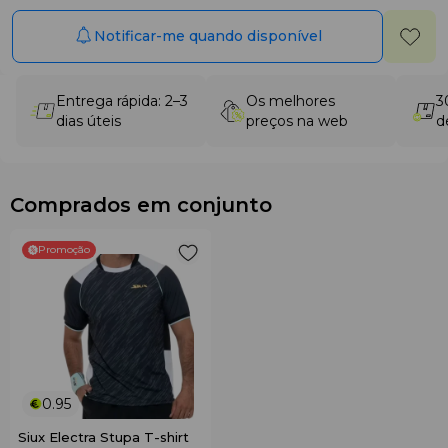
Notificar-me quando disponível
Entrega rápida: 2–3
Os melhores
3
dias úteis
preços na web
d
Comprados em conjunto
Promoção
0.95
Siux Electra Stupa T-shirt