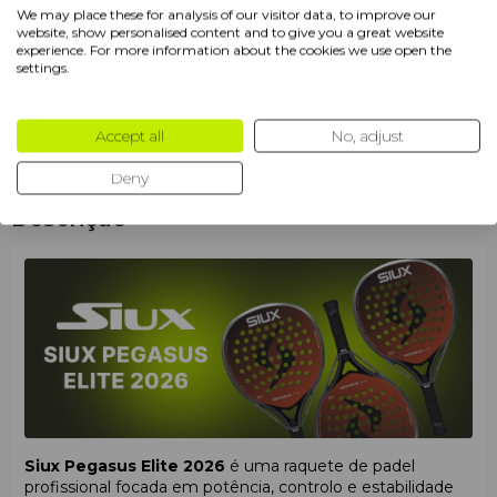
We may place these for analysis of our visitor data, to improve our
Forma
Lágrima
website, show personalised content and to give you a great website
experience. For more information about the cookies we use open the
Tipo de superfície
Áspera
settings.
Produtos
Raquetes de Padel
Accept all
No, adjust
Ano
2026
Deny
Descrição
Siux Pegasus Elite 2026
é uma raquete de padel
profissional focada em potência, controlo e estabilidade