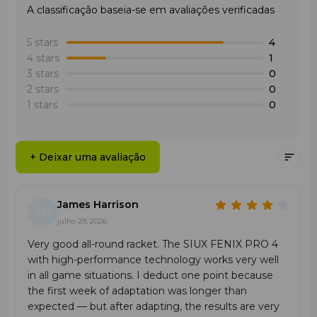
A classificação baseia-se em avaliações verificadas
5 stars
4
4 stars
1
3 stars
0
2 stars
0
1 stars
0
+ Deixar uma avaliação
James Harrison
JH
julho 29, 2026
Very good all-round racket. The SIUX FENIX PRO 4
with high-performance technology works very well
in all game situations. I deduct one point because
the first week of adaptation was longer than
expected — but after adapting, the results are very