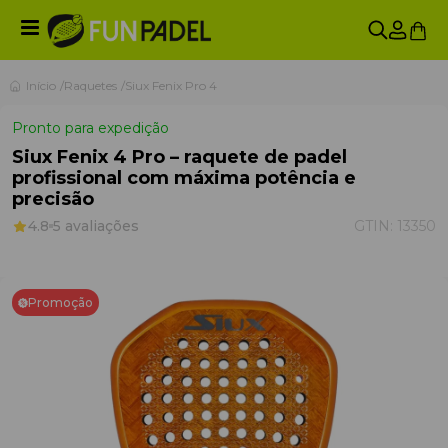
Início
Raquetes
Siux Fenix Pro 4
Pronto para expedição
Siux Fenix 4 Pro – raquete de padel
profissional com máxima potência e
precisão
4.8
5 avaliações
GTIN:
13350
Promoção