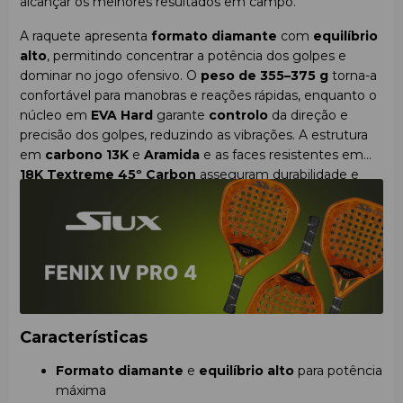
alcançar os melhores resultados em campo.
A raquete apresenta
formato diamante
com
equilíbrio
alto
, permitindo concentrar a potência dos golpes e
dominar no jogo ofensivo. O
peso de 355–375 g
torna-a
confortável para manobras e reações rápidas, enquanto o
núcleo em
EVA Hard
garante
controlo
da direção e
precisão dos golpes, reduzindo as vibrações. A estrutura
em
carbono 13K
e
Aramida
e as faces resistentes em
18K Textreme 45º Carbon
asseguram durabilidade e
estabilidade, enquanto a superfície
3D brilhante
melhora
os efeitos na bola. A espessura da raquete é ideal para
combinar
potência
e
controlo
.
Características
Formato diamante
e
equilíbrio alto
para potência
máxima