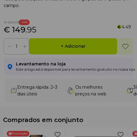
campo.
€ 295
.95
-49%
4.49
€ 149
.95
+ Adicionar
Levantamento na loja
Este artigo está disponível para levantamento gratuito na nossa loja
Entrega rápida: 2–3
Os melhores
3
dias úteis
preços na web
d
Comprados em conjunto
Promoção