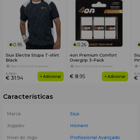
0.95
0.26
Siux Electra Stupa T-shirt
4on Premium Comfort
Si
Black
Overgrip 3-Pack
Pi
Seja o primeiro a avaliar
Seja o primeiro a avaliar
€ 39
.94
€ 2
€ 8
.95
+ Adicionar
+ Adicionar
€ 31
.94
€ 
Características
Marca
Siux
Jogador
Homem
Nível do Jogo
Profissional
Avançado