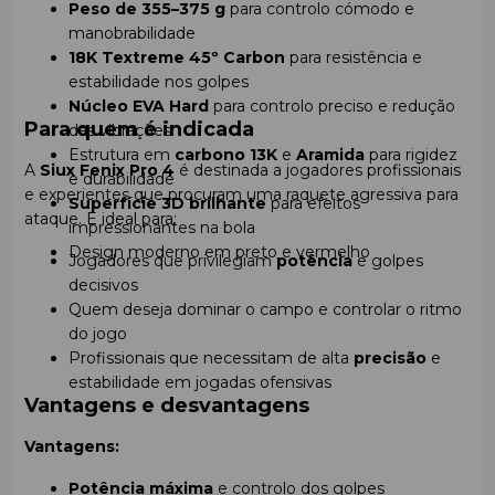
Peso de 355–375 g
para controlo cómodo e
manobrabilidade
18K Textreme 45º Carbon
para resistência e
estabilidade nos golpes
Núcleo EVA Hard
para controlo preciso e redução
Para quem é indicada
das vibrações
Estrutura em
carbono 13K
e
Aramida
para rigidez
A
Siux Fenix Pro 4
é destinada a jogadores profissionais
e durabilidade
e experientes que procuram uma raquete agressiva para
Superfície 3D brilhante
para efeitos
ataque. É ideal para:
impressionantes na bola
Design moderno em preto e vermelho
Jogadores que privilegiam
potência
e golpes
decisivos
Quem deseja dominar o campo e controlar o ritmo
do jogo
Profissionais que necessitam de alta
precisão
e
estabilidade em jogadas ofensivas
Vantagens e desvantagens
Vantagens:
Potência máxima
e controlo dos golpes