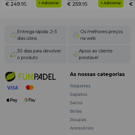
+ Adicionar
+ Adicionar
€ 249
.95
€ 259
.95
€ 
Entrega rápida: 2–3
Os melhores preços
dias úteis
na web
30 dias para devolver
Apoio ao cliente
o produto
prestável
As nossas categorias
Raquetes
Sapatos
Sacos
Bolas
Roupas
Acessórios