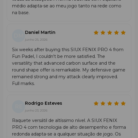
médio adapta-se ao meu jogo tanto na rede como
na base.
Daniel Martin
DM
junho 25, 2026
Six weeks after buying this SIUX FENIX PRO 4 from
Fun Padel, I couldn't be more satisfied. The
versatility that advanced carbon surface and the
round shape offer is remarkable. My defensive game
remained strong and my attack clearly improved.
Full marks.
Rodrigo Esteves
RE
junho 23, 2026
Raquete versátil de altíssimo nível. A SIUX FENIX
PRO 4 com tecnologia de alto desempenho e forma
redonda adapta-se a qualquer situação de jogo. Os