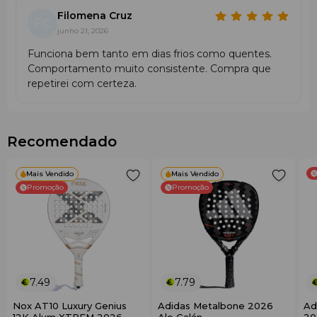
Filomena Cruz
FC
junho 21, 2026
Funciona bem tanto em dias frios como quentes.
Comportamento muito consistente. Compra que
repetirei com certeza.
Recomendado
Mais Vendido
Mais Vendido
Promoção
Promoção
7.49
7.79
Nox AT10 Luxury Genius
Adidas Metalbone 2026
Ad