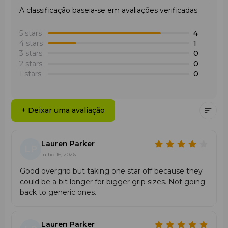
A classificação baseia-se em avaliações verificadas
5 stars
4
4 stars
1
3 stars
0
2 stars
0
1 stars
0
+ Deixar uma avaliação
Lauren Parker
LP
julho 16, 2026
Good overgrip but taking one star off because they
could be a bit longer for bigger grip sizes. Not going
back to generic ones.
Lauren Parker