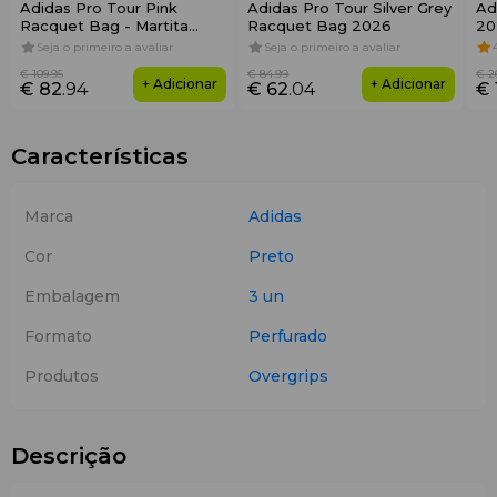
Adidas Pro Tour Pink
Adidas Pro Tour Silver Grey
Ad
Racquet Bag - Martita
Racquet Bag 2026
20
Ortega 2026
Seja o primeiro a avaliar
Seja o primeiro a avaliar
€ 109
.95
€ 84
.99
€ 2
+ Adicionar
+ Adicionar
€ 82
.94
€ 62
.04
€ 
Características
Marca
Adidas
Cor
Preto
Embalagem
3 un
Formato
Perfurado
Produtos
Overgrips
Descrição