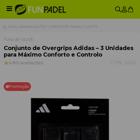
Início
Acessórios
SET OVERGRIP Adidas 3 UNITS
Fora de stock
Conjunto de Overgrips Adidas – 3 Unidades
para Máximo Conforto e Controlo
4.8
5 avaliações
GTIN:
15045
Promoção