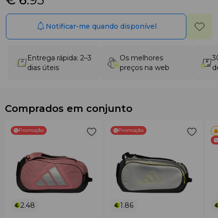
€ 6
.95
Notificar-me quando disponível
Entrega rápida: 2–3
Os melhores
3
dias úteis
preços na web
d
Comprados em conjunto
Promoção
Promoção
2.48
1.86