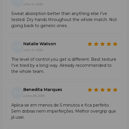
LP
julho 14, 2026
Sweat absorption better than anything else I've
tested. Dry hands throughout the whole match. Not
going back to generic ones.
Natalie Watson
NW
julho 12, 2026
The level of control you get is different. Best texture
I've tried by a long way. Already recommended to
the whole team.
Benedita Marques
BM
junho 28, 2026
Aplica-se em menos de 5 minutos e fica perfeito.
Sem dobras nem imperfeições. Melhor overgrip que
já usei.