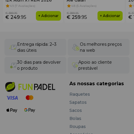
12K Alum XTREM 2026
Ale Galán
20
4.9 (7 Avaliações)
4.8 (5 Avaliações)
€ 389
.95
€ 389
.95
€ 1
+ Adicionar
+ Adicionar
€ 249
.95
€ 259
.95
€ 
Entrega rápida: 2–3
Os melhores preços
dias úteis
na web
30 dias para devolver
Apoio ao cliente
o produto
prestável
As nossas categorias
Raquetes
Sapatos
Sacos
Bolas
Roupas