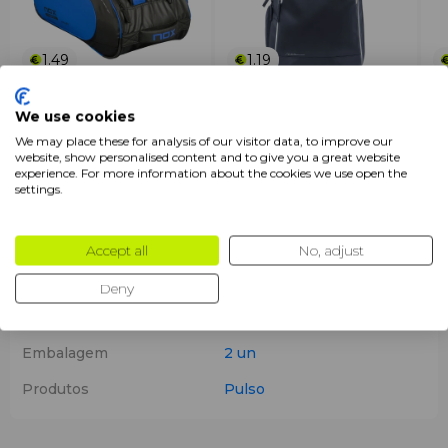
1.49
1.19
Nox Padelbag ML10 Team
Nox Backpack Pro Series
No
Blue
Blue
To
We use cookies
De
Seja o primeiro a avaliar
Seja o primeiro a avaliar
We may place these for analysis of our visitor data, to improve our
€ 69
.95
€ 54
.94
€ 3
website, show personalised content and to give you a great website
+ Adicionar
+ Adicionar
€ 49
.95
€ 39
.95
€ 
experience. For more information about the cookies we use open the
settings.
Características
Accept all
No, adjust
Marca
Nox
Deny
Cor
Branco
Azul-marinho
Embalagem
2 un
Produtos
Pulso