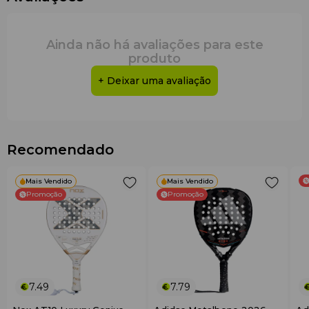
Ainda não há avaliações para este
produto
+ Deixar uma avaliação
Recomendado
Mais Vendido
Mais Vendido
Promoção
Promoção
7.49
7.79