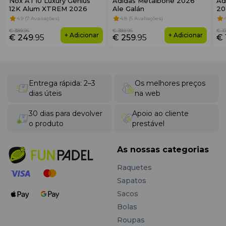
Nox AT10 Luxury Genius
Adidas Metalbone 2026
Ad
12K Alum XTREM 2026
Ale Galán
20
4.9 (7 Avaliações)
4.8 (5 Avaliações)
€ 389
.95
€ 389
.95
€ 1
+ Adicionar
+ Adicionar
€ 249
.95
€ 259
.95
€ 
Entrega rápida: 2–3
Os melhores preços
dias úteis
na web
30 dias para devolver
Apoio ao cliente
o produto
prestável
As nossas categorias
Raquetes
Sapatos
Sacos
Bolas
Roupas