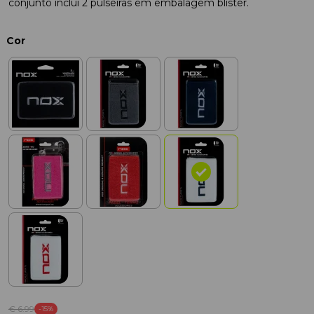
conjunto inclui 2 pulseiras em embalagem blister.
Cor
€ 6
.99
-15%