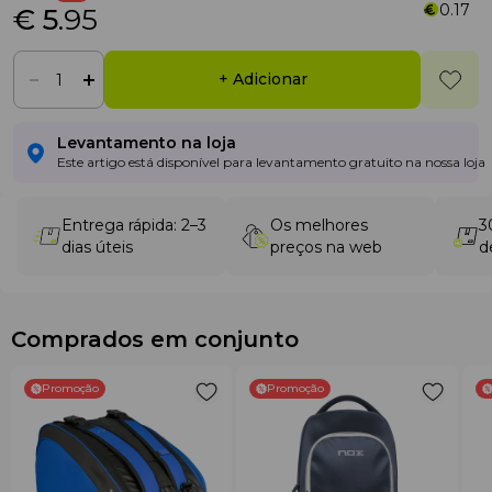
0.17
€ 5
.95
+ Adicionar
Levantamento na loja
Este artigo está disponível para levantamento gratuito na nossa loja
Entrega rápida: 2–3
Os melhores
3
dias úteis
preços na web
d
Comprados em conjunto
Promoção
Promoção