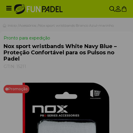
Início
Acessórios
Nox sport wristbands Branco Azul-marinho
Pronto para expedição
Nox sport wristbands White Navy Blue –
Proteção Confortável para os Pulsos no
Padel
GTIN:
15211
Promoção