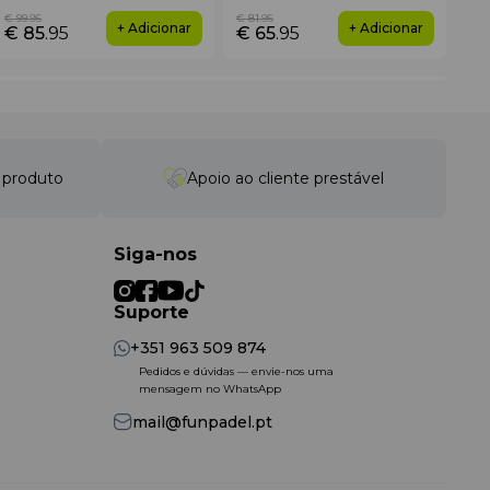
€ 99
.95
€ 81
.95
€ 3
+ Adicionar
+ Adicionar
€ 85
.95
€ 65
.95
€ 
fissional completo.
o produto
Apoio ao cliente prestável
ckberry permanece seca e quase impercetível no corpo.
 para o seu desempenho e confiança no campo.
Siga-nos
Suporte
+351 963 509 874
Pedidos e dúvidas — envie-nos uma
mensagem no WhatsApp
mail@funpadel.pt