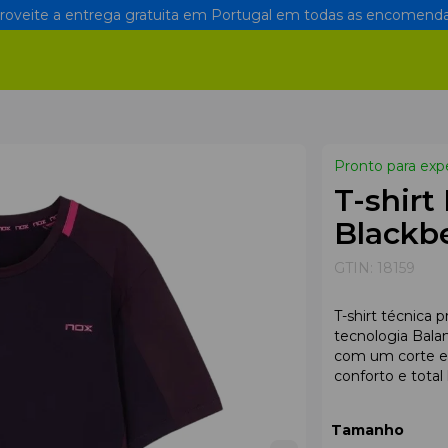
oveite a entrega gratuita em Portugal em todas as encomenda
Pronto para exp
T-shirt
Blackb
GTIN:
18159
T-shirt técnica
tecnologia Bala
com um corte er
conforto e tota
Tamanho