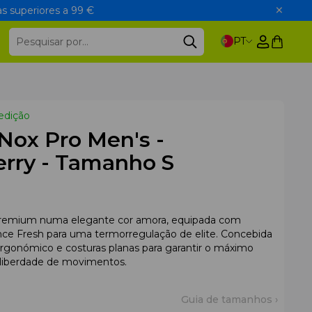
s superiores a 99 €
PT
edição
 Nox Pro Men's -
erry - Tamanho S
 premium numa elegante cor amora, equipada com
nce Fresh para uma termorregulação de elite. Concebida
gonómico e costuras planas para garantir o máximo
l liberdade de movimentos.
Guia de tamanhos ›