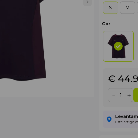
S
M
Cor
€ 44
.
Levantame
Este artigo 