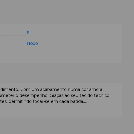
S
Roxo
 rendimento. Com um acabamento numa cor amora
rometer o desempenho. Graças ao seu tecido técnico
es, permitindo focar-se em cada batida.
cia excecional ao desgaste, enquanto o elastano