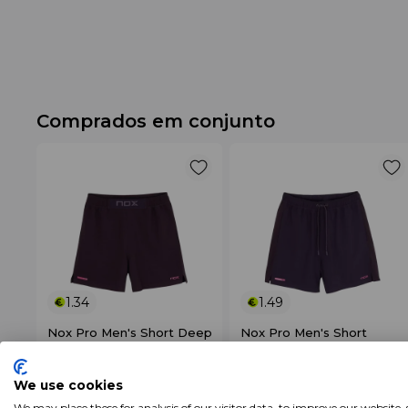
Comprados em conjunto
1.34
1.49
Nox Pro Men's Short Deep
Nox Pro Men's Short
Purple
Blackberry
Seja o primeiro a avaliar
Seja o primeiro a avaliar
We use cookies
€ 44
.94
€ 49
.95
+ Adicionar
+ Adicionar
We may place these for analysis of our visitor data, to improve our website,