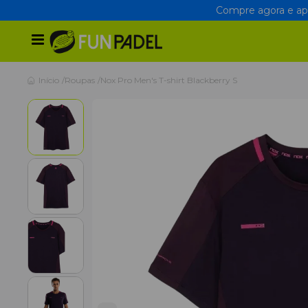
Compre agora e apr
Início
Roupas
Nox Pro Men's T-shirt Blackberry S