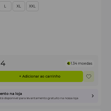
L
XL
XXL
94
1.34
moedas
+ Adicionar ao carrinho
nto na loja
está disponível para levantamento gratuito na nossa loja