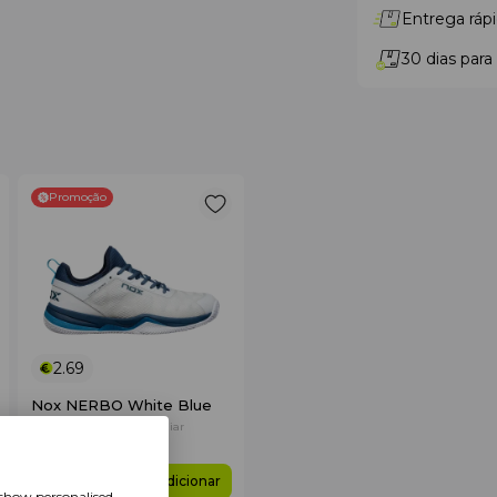
Entrega rápi
30 dias para
Promoção
2.69
Nox NERBO White Blue
Seja o primeiro a avaliar
€ 140
.00
+ Adicionar
€ 89
.95
 show personalised