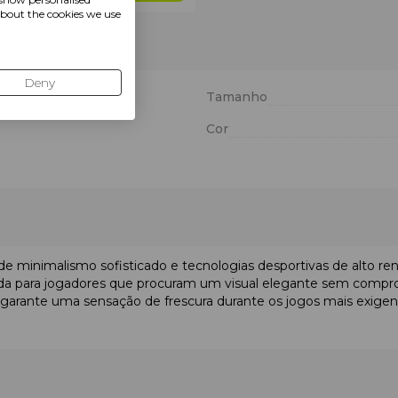
about the cookies we use
Deny
Tamanho
Cor
 minimalismo sofisticado e tecnologias desportivas de alto
ebida para jogadores que procuram um visual elegante sem comp
 garante uma sensação de frescura durante os jogos mais exigent
de 92% poliéster e 8% elastano. O poliéster garante uma resistên