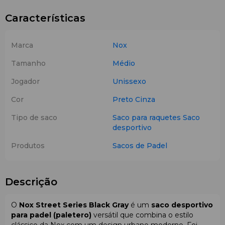
Características
Marca
Nox
Tamanho
Médio
Jogador
Unissexo
Cor
Preto
Cinza
Tipo de saco
Saco para raquetes
Saco
desportivo
Produtos
Sacos de Padel
Descrição
O
Nox Street Series Black Gray
é um
saco desportivo
para padel (paletero)
versátil que combina o estilo
clássico da Nox com um design urbano moderno. Foi