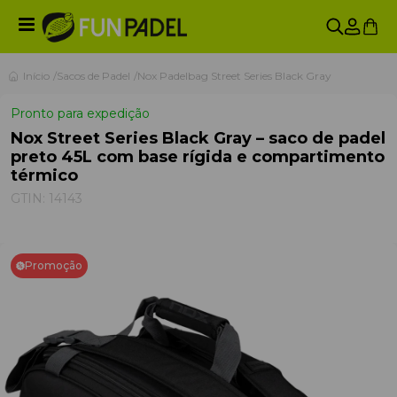
Início
Sacos de Padel
Nox Padelbag Street Series Black Gray
Pronto para expedição
Nox Street Series Black Gray – saco de padel
preto 45L com base rígida e compartimento
térmico
GTIN:
14143
Promoção