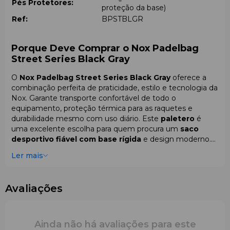
Pés Protetores:
proteção da base)
Ref:
BPSTBLGR
Porque Deve Comprar o Nox Padelbag
Street Series Black Gray
O
Nox Padelbag Street Series Black Gray
oferece a
combinação perfeita de praticidade, estilo e tecnologia da
Nox. Garante transporte confortável de todo o
equipamento, proteção térmica para as raquetes e
durabilidade mesmo com uso diário. Este
paletero
é
uma excelente escolha para quem procura um
saco
desportivo fiável com base rígida
e design moderno.
Escolha o
Nox Street Series Black Gray
na
Fun Padel
Ler mais
— a loja europeia oficial de
acessórios para padel
.
Avaliações
Ainda não há avaliações para este