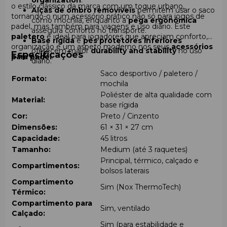
o estilo clássico da marca com um toque urbano,
Alças de ombro removíveis
permitem usar o saco
tornando-o num acessório prático não só para jogos de
como mochila, enquanto a
pega ergonómica
padel, mas também para viagens e uso diário. Este
assegura conforto no transporte.
paletero
é ideal para jogadores que apreciam conforto,
Base rígida
e
pés protetores inferiores
organização e um aspeto moderno nos seus
acessórios
oferecem maior
durability and stability
no uso
Especificações
para padel
.
diário.
Saco desportivo / paletero /
Formato:
mochila
Poliéster de alta qualidade com
Material:
base rígida
Cor:
Preto / Cinzento
Dimensões:
61 × 31 × 27 cm
Capacidade:
45 litros
Tamanho:
Medium (até 3 raquetes)
Principal, térmico, calçado e
Compartimentos:
bolsos laterais
Compartimento
Sim (Nox ThermoTech)
Térmico:
Compartimento para
Sim, ventilado
Calçado:
Sim (para estabilidade e