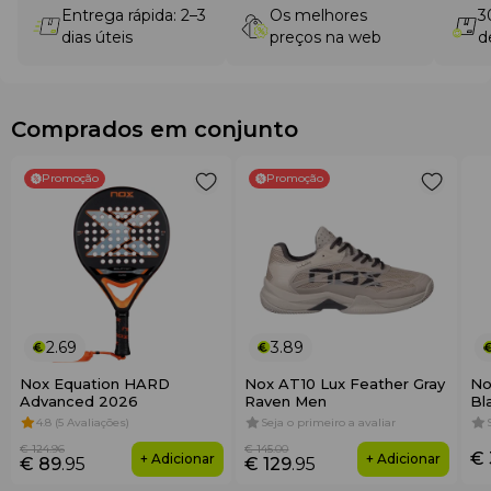
Entrega rápida: 2–3
Os melhores
3
dias úteis
preços na web
d
Comprados em conjunto
Promoção
Promoção
2.69
3.89
Nox Equation HARD
Nox AT10 Lux Feather Gray
No
Advanced 2026
Raven Men
Bl
4.8 (5 Avaliações)
Seja o primeiro a avaliar
€ 124
.96
€ 145
.00
€ 
+ Adicionar
+ Adicionar
€ 89
.95
€ 129
.95