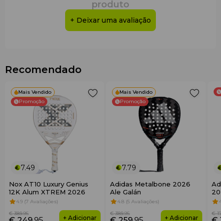
produto
+ Deixar uma avaliação
Recomendado
Mais Vendido
Mais Vendido
Promoção
Promoção
7.49
7.79
Nox AT10 Luxury Genius
Adidas Metalbone 2026
Ad
12K Alum XTREM 2026
Ale Galán
20
4.9 (7 Avaliações)
4.8 (5 Avaliações)
€ 389
.95
€ 389
.95
€ 1
+ Adicionar
+ Adicionar
€ 249
.95
€ 259
.95
€ 