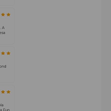
. A
esa
rede e procuram combinar
potência
com
controlo
mond
la
na Fun