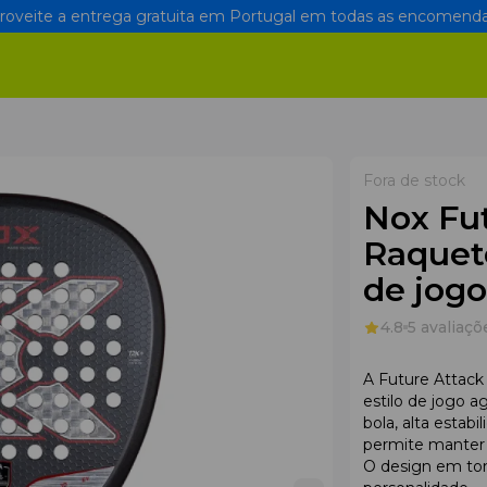
oveite a entrega gratuita em Portugal em todas as encomenda
Fora de stock
Nox Fut
Raquete
de jogo
4.8
5 avaliaçõ
A Future Attack
estilo de jogo a
bola, alta esta
permite manter o
O design em ton