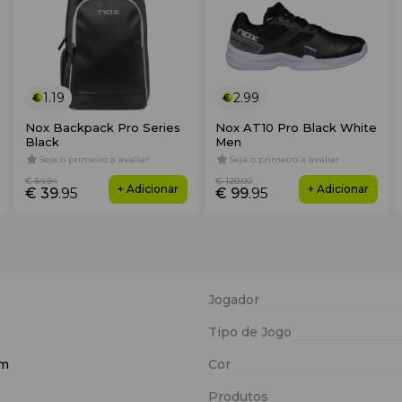
1.19
2.99
Nox Backpack Pro Series
Nox AT10 Pro Black White
Black
Men
Seja o primeiro a avaliar
Seja o primeiro a avaliar
€ 54
.94
€ 120
.00
+ Adicionar
+ Adicionar
€ 39
.95
€ 99
.95
Jogador
Tipo de Jogo
am
Cor
Produtos