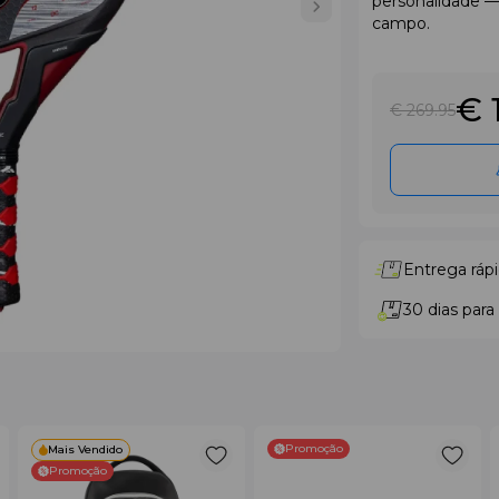
personalidade —
campo.
€ 
€ 269
.95
Entrega rápi
30 dias para
Promoção
Mais Vendido
Promoção