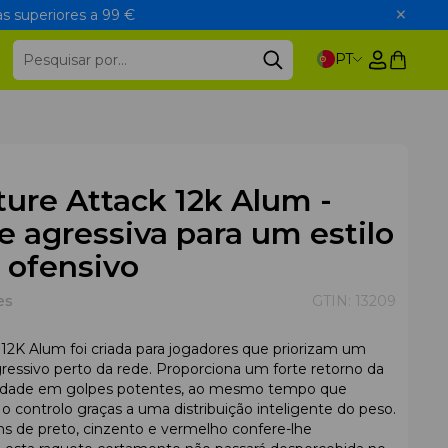
s superiores a 99 €
PT
ure Attack 12k Alum -
 agressiva para um estilo
 ofensivo
es
GTIN:
13209
 12K Alum foi criada para jogadores que priorizam um
gressivo perto da rede. Proporciona um forte retorno da
bilidade em golpes potentes, ao mesmo tempo que
 controlo graças a uma distribuição inteligente do peso.
s de preto, cinzento e vermelho confere-lhe