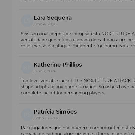
Custom Grip®:
reduz vibrações, proporcionando m
Características do modelo:
Lara Sequeira
LS
julho 4, 2026
Potencial ofensivo
ao máximo.
Superfície confortável
com carbono aluminizado
Seis semanas depois de comprar esta NOX FUTURE ATT
Vibrações controladas
durante os golpes.
versatilidade que o tripla camada de carbono alumin
Design personalizado
com o estilo característico
manteve-se e o ataque claramente melhorou. Nota m
Tecnologias profissionais
que trabalham a favor 
Para quem é indicada a Nox Future Attac
Katherine Phillips
KP
Esta raquete é perfeita para jogadores
experientes
ou
julho 3, 2026
tecnológico
.
Top-level versatile racket. The NOX FUTURE ATTACK
shape adapts to any game situation. Smashes have pow
complete racket for demanding players.
Patrícia Simões
PS
junho 25, 2026
Para jogadores que não querem comprometer, esta N
camada de carbono aluminizado e a forma diamante cri