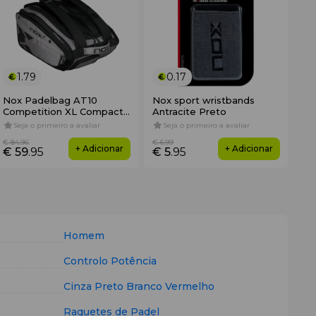
1.79
0.17
Nox Padelbag AT10
Nox sport wristbands
Competition XL Compact
Antracite Preto
by Agustín Tapia
Seja o primeiro a avaliar
Seja o primeiro a avaliar
€ 84
.96
€ 6
.99
+ Adicionar
+ Adicionar
€ 59
.95
€ 5
.95
Homem
Controlo
Potência
Cinza
Preto
Branco
Vermelho
Raquetes de Padel