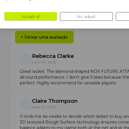
Ler mais
Cuidados e recomendações:
Limpe a raquete com um pano macio e ligeirament
Accept all
No, adjust
Use uma capa térmica — ela protege contra impact
Avaliações
Guarde a raquete num local seco e fresco, prefer
Verifique o estado da raquete após o jogo. Observe
+ Deixar uma avaliação
Por que escolher este modelo?
A
Nox Future Attack 12K Alum
é mais do que uma simp
Rebecca Clarke
arriscar e jogar no limite. Proporciona a
agressividade n
RC
jogo.
julho 30, 2026
Great racket. The diamond-shaped NOX FUTURE ATTACK
all-round performance. I don't give 5 stars because the
perfect. Highly recommend for versatile players.
Claire Thompson
CT
julho 22, 2026
Tecnologias:
It took me six weeks to decide which racket to buy 
Dynamic Composite Structure (DCS):
reforço da
3D textured Rough Surface technology ensures consis
SmartStrap®:
alça removível para higiene e segur
balance adapts to my game both at the net and at the