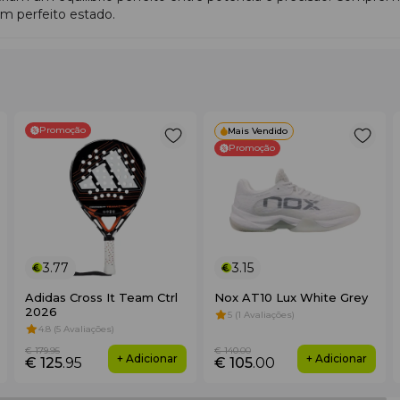
m perfeito estado.
Promoção
Mais Vendido
Promoção
3.77
3.15
Adidas Cross It Team Ctrl
Nox AT10 Lux White Grey
2026
5 (1 Avaliações)
4.8 (5 Avaliações)
€ 179
.95
€ 140
.00
+ Adicionar
+ Adicionar
€ 125
.95
€ 105
.00