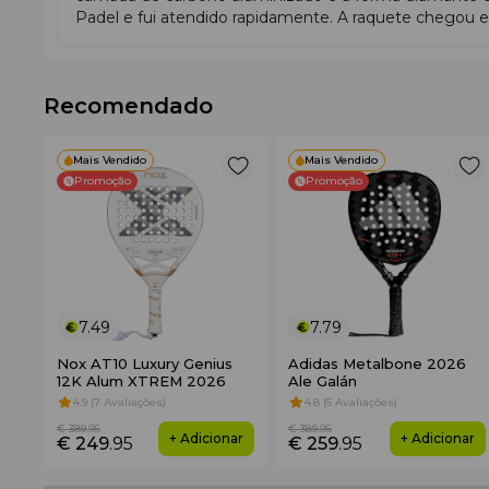
Padel e fui atendido rapidamente. A raquete chegou e
Recomendado
Mais Vendido
Mais Vendido
Promoção
Promoção
Vantagens e desvantagens:
7.49
7.79
Nox AT10 Luxury Genius
Adidas Metalbone 2026
12K Alum XTREM 2026
Ale Galán
4.9 (7 Avaliações)
4.8 (5 Avaliações)
€ 389
.95
€ 389
.95
+ Adicionar
+ Adicionar
€ 249
.95
€ 259
.95