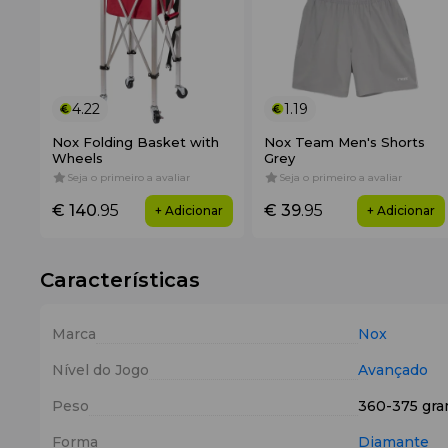
4.22
1.19
Nox Folding Basket with
Nox Team Men's Shorts
Wheels
Grey
Seja o primeiro a avaliar
Seja o primeiro a avaliar
€ 140
.95
€ 39
.95
+ Adicionar
+ Adicionar
Características
Marca
Nox
Nível do Jogo
Avançado
Peso
360-375 gr
Forma
Diamante