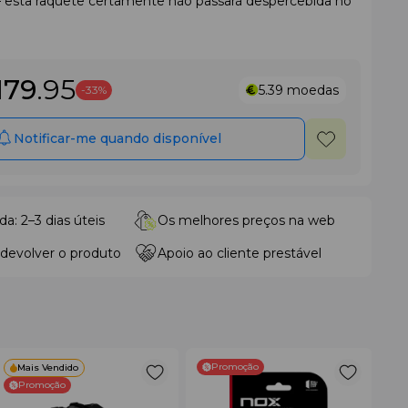
 esta raquete certamente não passará despercebida no
179
.95
5.39
moedas
-33%
Notificar-me quando disponível
da: 2–3 dias úteis
Os melhores preços na web
 devolver o produto
Apoio ao cliente prestável
Promoção
Mais Vendido
Promoção