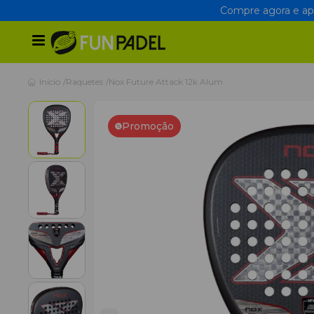
Compre agora e apr
Início
Raquetes
Nox Future Attack 12k Alum
Promoção