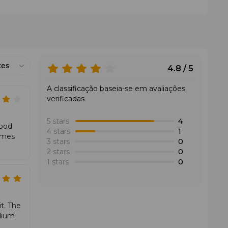
de segurança está bem presa.
tes
4.8 / 5
e avançada e feita para jogadores que não têm medo de
A classificação baseia-se em avaliações
 tudo o que é preciso para vencer no ritmo acelerado do
verificadas
5 stars
4
good
4 stars
1
comes
3 stars
0
2 stars
0
1 stars
0
t. The
dium