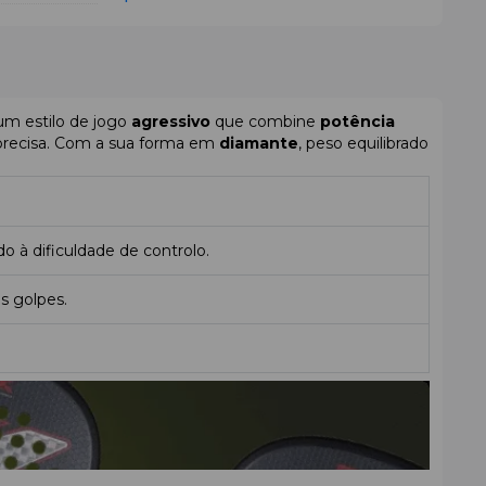
um estilo de jogo
agressivo
que combine
potência
precisa. Com a sua forma em
diamante
, peso equilibrado
o à dificuldade de controlo.
s golpes.
equilíbrio, mas é menos versátil para o jogo defensivo.
 do que para controlo no fundo do campo.