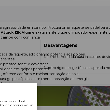
a agressividade em campo.
Procura uma raquete de padel para 
 Attack 12K Alum
é exatamente o que um jogador experiente 
o campo
com confiança.
Desvantagens
beça da raquete, adicionando potência aos golpes.
Não recomendada para iniciantes devid
erientes.
e pressão sobre o adversário.
Núcleo rígido exige técnica apurada no
bilidade em golpes potentes.
l, oferece conforto e melhor sensação da bola.
 para golpes rápidos com menor absorção de energia.
dade ideais.
oferece um potencial ofensivo mais pronunciado graças à forma e 
 show personalised
cativamente mais rígida e mais adequada para um jogo agressivo
about the cookies we use