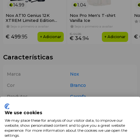
14.99
1.04
Nox AT10 Genius 12K
Nox Pro Men's T-shirt
No
XTREM Limited Edition
Vanilla Ice
Pack
Seja o primeiro a avaliar
Seja o primeiro a avaliar
€ 44
.98
€ 499
.95
€ 
+ Adicionar
+ Adicionar
€ 34
.94
Características
Marca
Nox
Cor
Branco
Produtos
Garrafa
We use cookies
Descrição
We may place these for analysis of our visitor data, to improve our
website, show personalised content and to give you a great website
experience. For more information about the cookies we use open the
Nox Bottle White
é uma
garrafa desportiva
concebida
settings.
para hidratação durante qualquer tipo de atividade física.