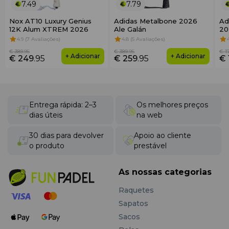
7.49
7.79
Nox AT10 Luxury Genius
Adidas Metalbone 2026
Ad
12K Alum XTREM 2026
Ale Galán
20
4.9 (7 Avaliações)
4.8 (5 Avaliações)
€ 389
.95
€ 389
.95
€ 1
+ Adicionar
+ Adicionar
€ 249
.95
€ 259
.95
€ 
Entrega rápida: 2–3
Os melhores preços
dias úteis
na web
30 dias para devolver
Apoio ao cliente
o produto
prestável
As nossas categorias
Raquetes
Sapatos
Sacos