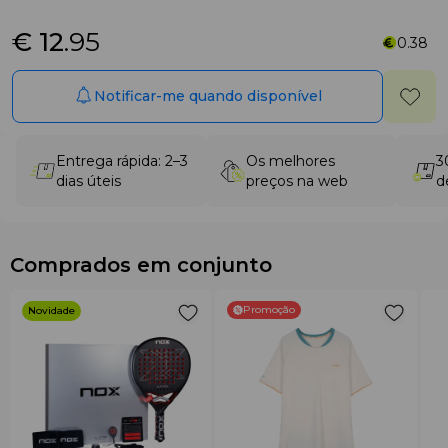
€ 12
.95
0.38
Notificar-me quando disponível
Entrega rápida: 2–3
Os melhores
3
dias úteis
preços na web
d
Comprados em conjunto
Promoção
Novidade