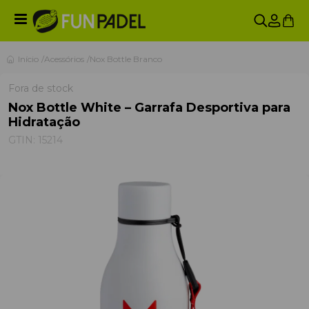
Início
Acessórios
Nox Bottle Branco
Fora de stock
Nox Bottle White – Garrafa Desportiva para
Hidratação
GTIN:
15214