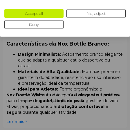
Nox Bottle White
combina
design minimalista
com
Accept all
No, adjust
funcionalidade avançada
, proporcionando hidratação
conveniente durante
padel
,
ténis de praia
ou
Deny
pickleball
. Perfeita para
atletas
e pessoas ativas que
valorizam
conforto
e
estilo
em qualquer ambiente.
Características da Nox Bottle Branco:
Design Minimalista:
Acabamento branco elegante
que se adapta a qualquer estilo desportivo ou
casual.
Materiais de Alta Qualidade:
Materiais premium
garantem durabilidade, resistência ao uso intensivo
e preservação ideal da temperatura.
Ideal para Atletas:
Forma ergonómica e
Nox Bottle White
construção hermética permitem concentrar-se no
é um acessório
elegante
e
prático
para campos de
treino sem preocupações com fugas.
padel
,
ténis de praia
e estilos de vida
ativos, proporcionando
hidratação confortável
e
segura
durante qualquer atividade.
Ler mais