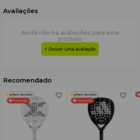
Avaliações
Ainda não há avaliações para este
produto
+ Deixar uma avaliação
Recomendado
Mais Vendido
Mais Vendido
Promoção
Promoção