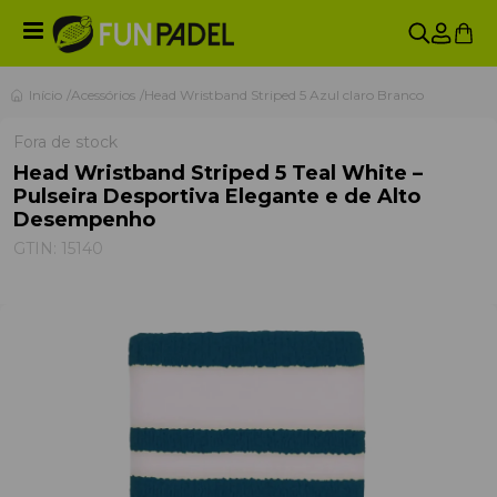
Início
Acessórios
Head Wristband Striped 5 Azul claro Branco
Fora de stock
Head Wristband Striped 5 Teal White –
Pulseira Desportiva Elegante e de Alto
Desempenho
GTIN:
15140