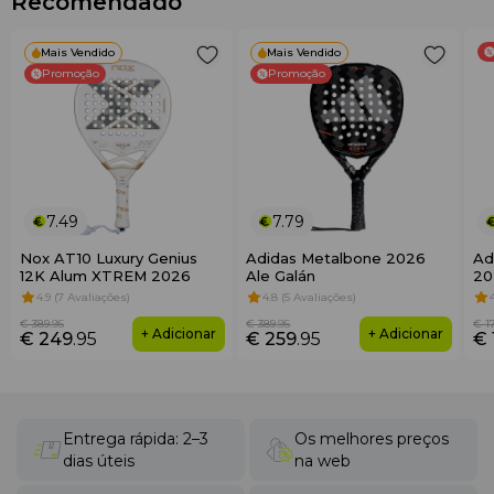
Recomendado
Mais Vendido
Mais Vendido
Promoção
Promoção
7.49
7.79
Nox AT10 Luxury Genius
Adidas Metalbone 2026
Ad
12K Alum XTREM 2026
Ale Galán
20
4.9 (7 Avaliações)
4.8 (5 Avaliações)
€ 389
.95
€ 389
.95
€ 1
+ Adicionar
+ Adicionar
€ 249
.95
€ 259
.95
€ 
Entrega rápida: 2–3
Os melhores preços
dias úteis
na web