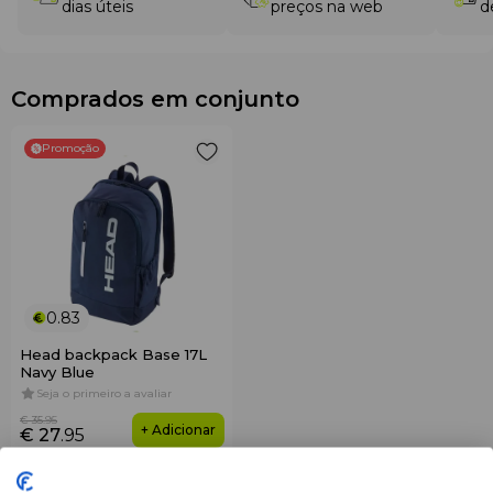
dias úteis
preços na web
d
Comprados em conjunto
Promoção
0.83
Head backpack Base 17L
Navy Blue
Seja o primeiro a avaliar
€ 35
.95
+ Adicionar
€ 27
.95