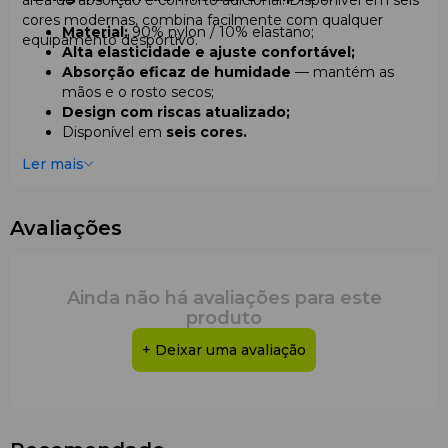
área de absorção e conforto adicional. Disponível em seis
cores modernas, combina facilmente com qualquer
Material:
90% nylon / 10% elastano;
equipamento desportivo.
Alta elasticidade e ajuste confortável;
Absorção eficaz de humidade
— mantém as
mãos e o rosto secos;
Design com riscas atualizado;
Disponível em
seis cores.
Ler mais
Avaliações
Ainda não há avaliações para este
produto
+ Deixar uma avaliação