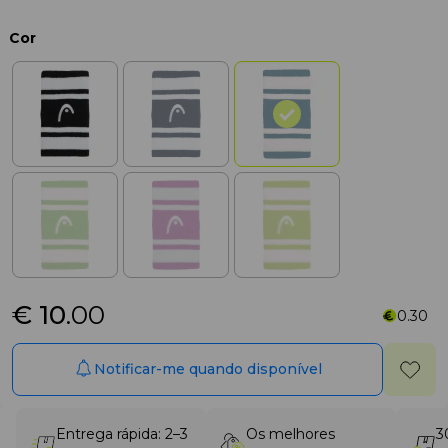
Cor
€ 10
.00
0.30
Notificar-me quando disponível
Entrega rápida: 2–3
Os melhores
3