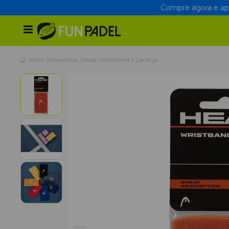
Compre agora e apr
Início
Acessórios
Head Wristband 5 Laranja