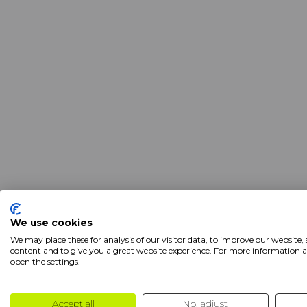
Características
We use cookies
We may place these for analysis of our visitor data, to improve our website,
content and to give you a great website experience. For more information 
Marca
Head
open the settings.
Produtos
Pulso
Accept all
No, adjust