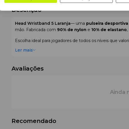
Descrição
Head Wristband 5 Laranja
— uma
pulseira desportiva
mão. Fabricada com
90% de nylon
e
10% de elastano
,
Escolha ideal para jogadores de todos os níveis que valo
rápida
absorção do suor
e
conforto
durante treinos e 
Ler mais
Principais vantagens:
Avaliações
Alta elasticidade
e
conforto
Absorção eficaz do suor
Perfeita para
ténis
,
padel
e
ténis de praia
Estilo moderno
e
fiabilidade
Ainda 
Esta
pulseira Head
é um acessório essencial para atle
Recomendado