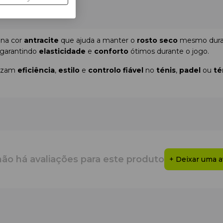
na cor
antracite
que ajuda a manter o
rosto seco
mesmo duran
 garantindo
elasticidade
e
conforto
ótimos durante o jogo.
rizam
eficiência
,
estilo
e
controlo fiável
no
ténis
,
padel
ou
té
jogos intensos.
não há avaliações para este produto
+ Deixar uma a
tas ativos que procuram máximo
conforto
e
desempenho
em c