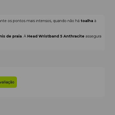
te os pontos mais intensos, quando não há
toalha
à
nis de praia
. A
Head Wristband 5 Anthracite
assegura
valiação
ampo.