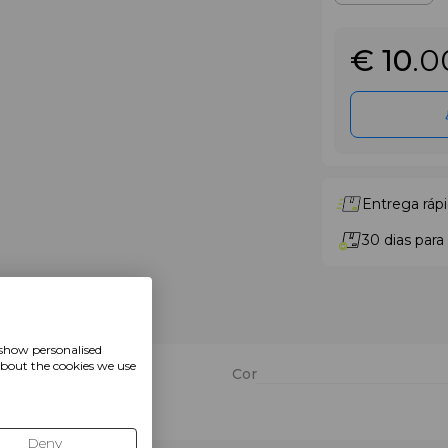
€ 10
.0
Entrega rápi
30 dias para
 show personalised
about the cookies we use
Cor
Deny