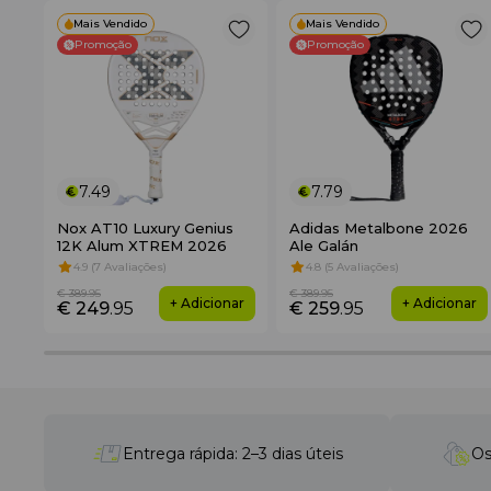
Mais Vendido
Mais Vendido
Promoção
Promoção
7.49
7.79
Nox AT10 Luxury Genius
Adidas Metalbone 2026
12K Alum XTREM 2026
Ale Galán
4.9 (7 Avaliações)
4.8 (5 Avaliações)
€ 389
.95
€ 389
.95
+ Adicionar
+ Adicionar
€ 249
.95
€ 259
.95
Entrega rápida: 2–3 dias úteis
Os