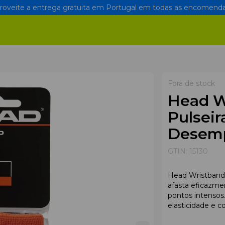
oveite a entrega gratuita em Portugal em todas as encomenda
Fora de stock
Head W
Pulseir
Desem
GTIN:
15130
Head Wristband 
afasta eficazme
pontos intensos
elasticidade e co