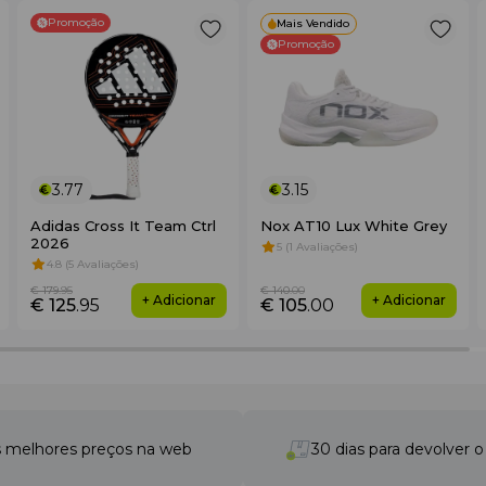
Promoção
Mais Vendido
Promoção
3.77
3.15
Adidas Cross It Team Ctrl
Nox AT10 Lux White Grey
2026
5 (1 Avaliações)
4.8 (5 Avaliações)
€ 179
.95
€ 140
.00
+ Adicionar
+ Adicionar
€ 125
.95
€ 105
.00
 melhores preços na web
30 dias para devolver 