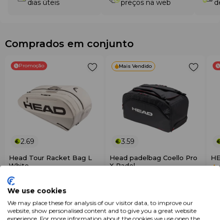
dias úteis
preços na web
d
Comprados em conjunto
Promoção
Mais Vendido
2.69
3.59
Head Tour Racket Bag L
Head padelbag Coello Pro
HE
White
X Padel
4.8 (5 Avaliações)
Seja o primeiro a avaliar
€ 99
.95
€ 2
€ 119
.95
We use cookies
+ Adicionar
+ Adicionar
€ 89
.95
€ 
We may place these for analysis of our visitor data, to improve our
website, show personalised content and to give you a great website
experience. For more information about the cookies we use open the