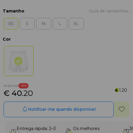
Tamanho
Guia de tamanhos ›
XS
S
M
L
XL
Cor
€ 60
.00
-33%
1.20
€ 40
.20
Notificar-me quando disponível
Entrega rápida: 2–3
Os melhores
3