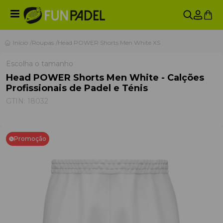
Início
Roupas
Head POWER Shorts Men White XS
Escolha o tamanho
Head POWER Shorts Men White - Calções
Profissionais de Padel e Ténis
GTIN:
18032
Promoção