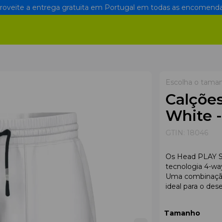
oveite a entrega gratuita em Portugal em todas as encomenda
Escolha o tama
Calçõe
White 
GTIN:
18046
Os Head PLAY Sh
tecnologia 4-wa
Uma combinação 
ideal para o des
Tamanho