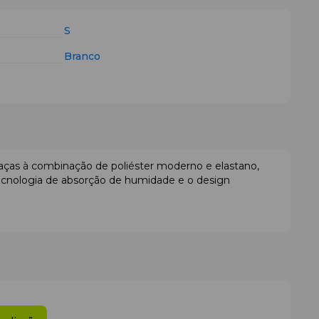
S
Branco
ças à combinação de poliéster moderno e elastano,
tecnologia de absorção de humidade e o design
 preventivamente: transportam ativamente o suor para fora
vada de respirabilidade e secagem rápida (
Quick Dry
),