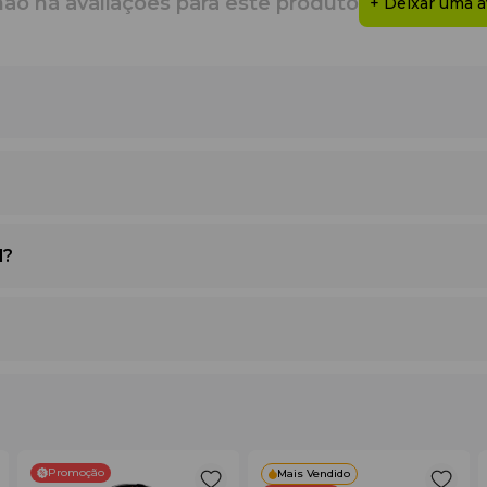
não há avaliações para este produto
+ Deixar uma a
ado que oferece uma forma atlética natural com espaço suficien
ma fixação perfeita na cintura sem pressão excessiva.
que em todas as direções, o que é fundamental para as estocadas
rancura impecável por muito tempo.
 que combina facilmente com qualquer parte de cima. Os bolsos
onfere uma estética fresca e masculina ao modelo.
l?
 humidade para a superfície do tecido para uma evaporação rápid
 material durante movimentos dinâmicos.
para manter o microclima ideal.
e ajuste individual do tamanho.
Promoção
Mais Vendido