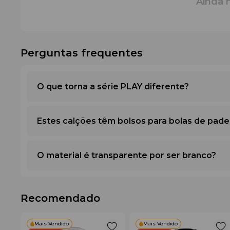
Ainda 
O modelo apresenta um
Regular Fit
— um corte equilibr
um cordão de ajuste com pontas reforçadas, garantindo u
Elasticidade e Resistência ao Desgaste
A tecnologia
4-way stretch
permite que o tecido se esti
Perguntas frequentes
ao desgaste, não encolhe após a lavagem e mantém a b
Design e Funcionalidade
Os calções são executados numa cor branca minimalista
O que torna a série PLAY diferente?
convenientemente à mão. O logótipo original da HEAD c
Tecnologias
Estes calções têm bolsos para bolas de pade
•
MXM (Moisture Transfer Microfiber)
— transporta a
•
4-Way Stretch
— proporciona flexibilidade total do
•
Quick Dry Fiber
— tecnologia de secagem acelerada 
O material é transparente por ser branco?
•
Elasticated Waistband with Drawcord
— sistema d
Características / Vantagens
•
Tecido leve e durável que suporta cargas elevadas.
Recomendado
•
Efeito de arrefecimento graças às microfibras MXM.
•
Resistência a vincos e ao encolhimento do material.
•
Bolsos profundos para bolas.
Mais Vendido
Mais Vendido