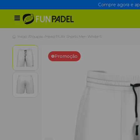
Compre agora e apr
Início
Roupas
Head PLAY Shorts Men White S
Promoção