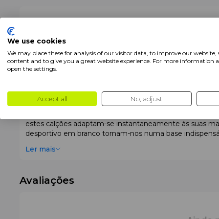
Marca
Head
Jogador
Homem
We use cookies
We may place these for analysis of our visitor data, to improve our website,
Produtos
Calções
content and to give you a great website experience. For more information 
open the settings.
Descrição
Accept all
No, adjust
Os
Head PLAY Shorts Men White
foram concebidos par
estes calções adaptam-se instantaneamente às suas man
desportivo em branco tornam-nos numa base indispensáv
Ler mais
Características
Material e Ventilação
Os calções são fabricados a partir de uma mistura inovad
Avaliações
do corpo, evitando o sobreaquecimento mesmo em clima
permitindo que o jogador se sinta seco durante toda a pa
Conforto e Ajuste