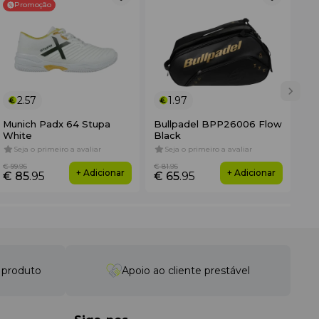
Promoção
iéster durável garante que os calções permanecerão em
talhes desnecessários, mas com uma gestão avançada da
2.57
1.97
Munich Padx 64 Stupa
Bullpadel BPP26006 Flow
No
White
Black
3K
Seja o primeiro a avaliar
Seja o primeiro a avaliar
4
€ 99
.95
€ 81
.95
€ 3
+ Adicionar
+ Adicionar
€ 85
.95
€ 65
.95
€ 
o produto
Apoio ao cliente prestável