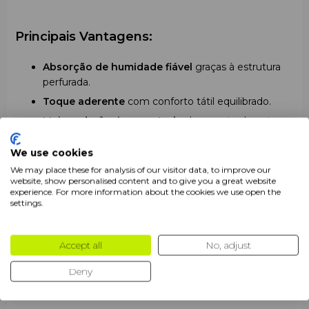
Principais Vantagens:
Absorção de humidade fiável
graças à estrutura
perfurada.
Toque aderente
com conforto tátil equilibrado.
Maior aderência e controlo
da raquete durante o
jogo.
We use cookies
Redução do deslizamento
em momentos de alta
We may place these for analysis of our visitor data, to improve our
intensidade.
website, show personalised content and to give you a great website
Recomendado Para:
Indicada para treinos prolongados e competições.
experience. For more information about the cookies we use open the
settings.
Formato de 60 unidades
— prático e
Jogadores profissionais e amadores de padel.
economicamente vantajoso.
Treinadores e academias desportivas.
Accept all
No, adjust
Clubes e equipas que necessitam de um stock
contínuo de overgrips.
Deny
Ler mais