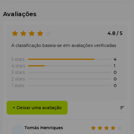
Avaliações
4.8 / 5
A classificação baseia-se em avaliações verificadas
5 stars
4
4 stars
1
3 stars
0
2 stars
0
1 stars
0
+ Deixar uma avaliação
Tomás Henriques
TH