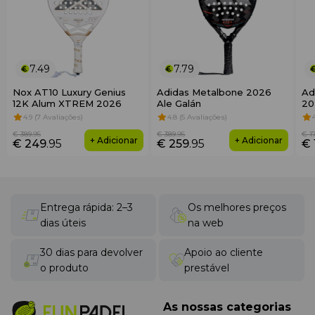
7.49
7.79
Nox AT10 Luxury Genius
Adidas Metalbone 2026
Ad
12K Alum XTREM 2026
Ale Galán
20
4.9 (7 Avaliações)
4.8 (5 Avaliações)
€ 389
.95
€ 389
.95
€ 1
+ Adicionar
+ Adicionar
€ 249
.95
€ 259
.95
€ 
Entrega rápida: 2–3
Os melhores preços
dias úteis
na web
30 dias para devolver
Apoio ao cliente
o produto
prestável
As nossas categorias