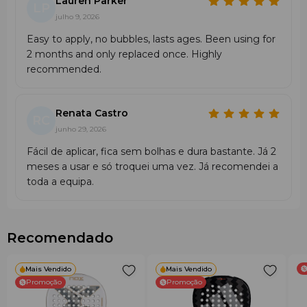
Lauren Parker
LP
julho 9, 2026
Easy to apply, no bubbles, lasts ages. Been using for
2 months and only replaced once. Highly
recommended.
Renata Castro
RC
junho 29, 2026
Fácil de aplicar, fica sem bolhas e dura bastante. Já 2
meses a usar e só troquei uma vez. Já recomendei a
toda a equipa.
Recomendado
Mais Vendido
Mais Vendido
Promoção
Promoção