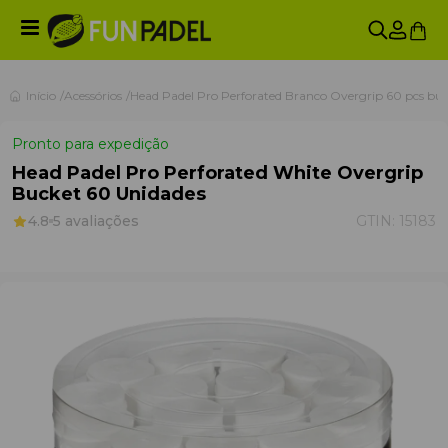
Início
Acessórios
Head Padel Pro Perforated Branco Overgrip 60 pcs bu
Pronto para expedição
Head Padel Pro Perforated White Overgrip
Bucket 60 Unidades
4.8
5 avaliações
GTIN:
15183