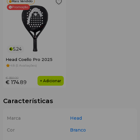
Mais Vendido
Promoção
5.24
Head Coello Pro 2025
4.8 (5 Avaliações)
€ 350
.00
+ Adicionar
€ 174
.89
Características
Marca
Head
Cor
Branco