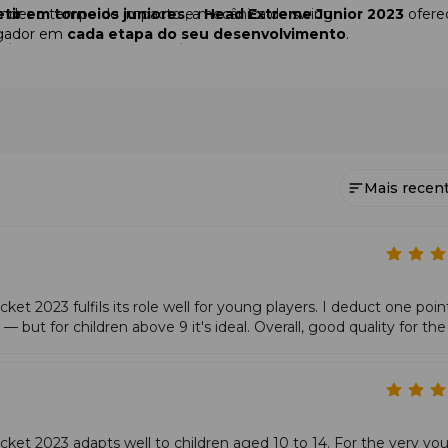
prender o tempo de impacto e mecânica de swing
tir em torneios juniores
, a
Head Extreme Junior 2023
ofere
ogador em
cada etapa do seu desenvolvimento
.
cimento e evolução do jogador
Mais recen
t 2023 fulfils its role well for young players. I deduct one poin
— but for children above 9 it's ideal. Overall, good quality for the 
ket 2023 adapts well to children aged 10 to 14. For the very yo