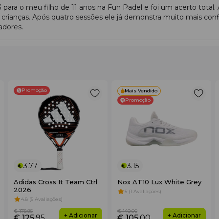
ara o meu filho de 11 anos na Fun Padel e foi um acerto total. 
ra crianças. Após quatro sessões ele já demonstra muito mais con
adores.
Promoção
Mais Vendido
Promoção
3.77
3.15
Adidas Cross It Team Ctrl
Nox AT10 Lux White Grey
2026
5 (1 Avaliações)
4.8 (5 Avaliações)
€ 179
.95
€ 140
.00
+ Adicionar
+ Adicionar
€ 125
.95
€ 105
.00