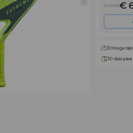
€ 
€ 99
.95
Entrega rápi
30 dias para