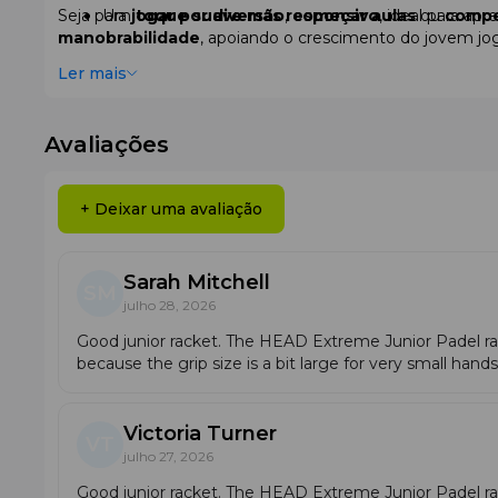
Seja para
Um
jogar por diversão
toque suave mas responsivo
,
começar aulas
, ideal para a
ou
compe
manobrabilidade
, apoiando o crescimento do jovem j
Uma
raquete completa que acompanha o cres
Ler mais
Avaliações
+ Deixar uma avaliação
Sarah Mitchell
SM
julho 28, 2026
Good junior racket. The HEAD Extreme Junior Padel racke
because the grip size is a bit large for very small hands 
Victoria Turner
VT
julho 27, 2026
Good junior racket. The HEAD Extreme Junior Padel rac