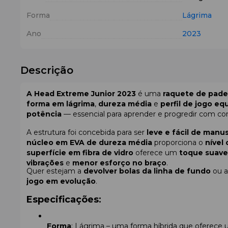
Forma
Lágrima
Ano
2023
Descrição
A Head Extreme Junior 2023
é uma
raquete de padel
forma em lágrima
,
dureza média
e
perfil de jogo equ
potência
— essencial para aprender e progredir com co
A estrutura foi concebida para ser
leve e fácil de manu
núcleo em EVA de dureza média
proporciona o
nível
superfície em fibra de vidro
oferece um
toque suave
vibrações
e
menor esforço no braço
.
Quer estejam a
devolver bolas da linha de fundo
ou 
jogo em evolução
.
Especificações
:
Forma
: Lágrima – uma forma híbrida que oferece u