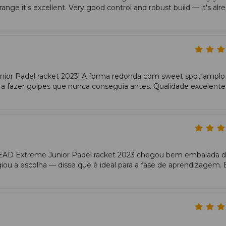
range it's excellent. Very good control and robust build — it's alr
unior Padel racket 2023! A forma redonda com sweet spot amplo
á a fazer golpes que nunca conseguia antes. Qualidade excelente
A HEAD Extreme Junior Padel racket 2023 chegou bem embalada 
giou a escolha — disse que é ideal para a fase de aprendizagem. 