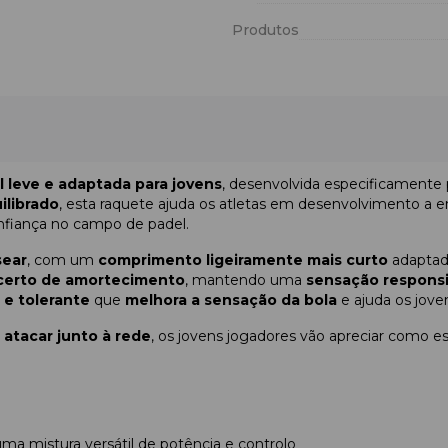
Produtos
 leve e adaptada para jovens
, desenvolvida especificamente
ilibrado
, esta raquete ajuda os atletas em desenvolvimento a e
nfiança no campo de padel.
sear
, com um
comprimento ligeiramente mais curto
adaptado
 certo de amortecimento
, mantendo uma
sensação respons
 e tolerante
que
melhora a sensação da bola
e ajuda os jove
a
atacar junto à rede
, os jovens jogadores vão apreciar como e
ma mistura versátil de potência e controlo