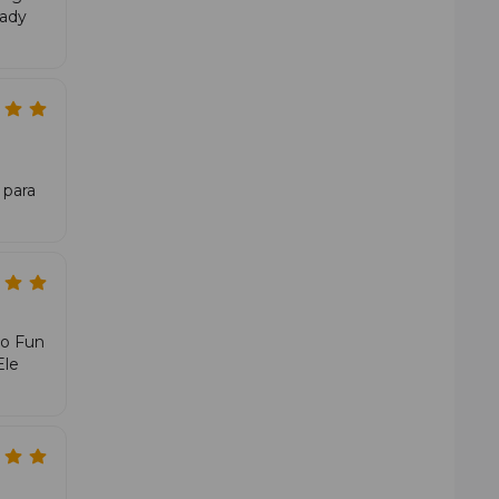
eady
 para
do Fun
Ele