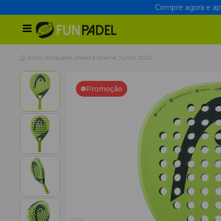
Compre agora e apr
Início
Raquetes
Head Extreme Junior 2023
Promoção