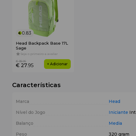
0.83
Head Backpack Base 17L
Sage
Seja o primeiro a avaliar
€ 35
.95
+ Adicionar
€ 27
.95
Características
Marca
Head
Nível do Jogo
Iniciante
Int
Balanço
Media
Peso
320 gram