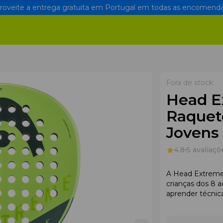
oveite a entrega gratuita em Portugal em todas as encomenda
Fora de stock
Head E
Raquet
Jovens
4.8
5 avaliaçõ
A Head Extreme 
crianças dos 8 a
aprender técnica