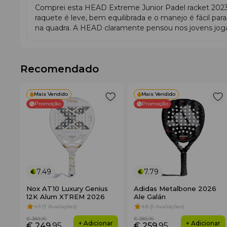
Comprei esta HEAD Extreme Junior Padel racket 2023 p
raquete é leve, bem equilibrada e o manejo é fácil pa
na quadra. A HEAD claramente pensou nos jovens jog
Recomendado
Mais Vendido
Mais Vendido
Promoção
Promoção
7.49
7.79
Nox AT10 Luxury Genius
Adidas Metalbone 2026
12K Alum XTREM 2026
Ale Galán
4.9 (7 Avaliações)
4.8 (5 Avaliações)
€ 389
.95
€ 389
.95
+ Adicionar
+ Adicionar
€ 249
.95
€ 259
.95