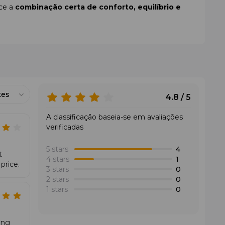
ce a
combinação certa de conforto, equilíbrio e
tes
4.8 / 5
A classificação baseia-se em avaliações
verificadas
5 stars
4
t
4 stars
1
price.
3 stars
0
2 stars
0
1 stars
0
ung