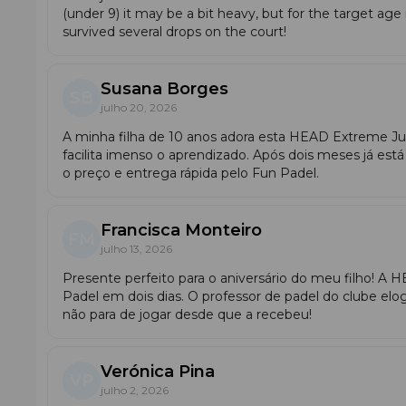
(under 9) it may be a bit heavy, but for the target age 
survived several drops on the court!
Susana Borges
SB
julho 20, 2026
A minha filha de 10 anos adora esta HEAD Extreme J
facilita imenso o aprendizado. Após dois meses já est
o preço e entrega rápida pelo Fun Padel.
Francisca Monteiro
FM
julho 13, 2026
Presente perfeito para o aniversário do meu filho! 
Padel em dois dias. O professor de padel do clube elo
não para de jogar desde que a recebeu!
Verónica Pina
VP
julho 2, 2026