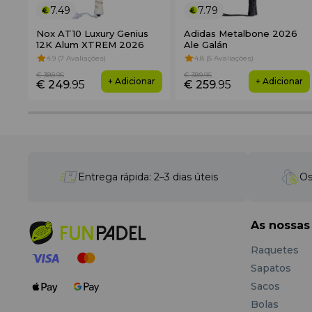
7.49
7.79
Nox AT10 Luxury Genius
Adidas Metalbone 2026
12K Alum XTREM 2026
Ale Galán
4.9 (7 Avaliações)
4.8 (5 Avaliações)
€ 389
.95
€ 389
.95
+ Adicionar
+ Adicionar
€ 249
.95
€ 259
.95
Entrega rápida: 2–3 dias úteis
Os
As nossas
Raquetes
Sapatos
Sacos
Bolas