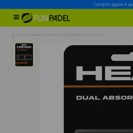
Compre agora e apr
Início
Acessórios
Head Dual Absorbing Grip Preto