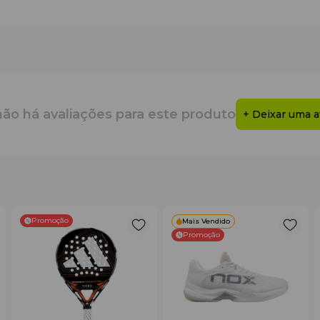
não há avaliações para este produto
+ Deixar uma a
Promoção
Mais Vendido
Promoção