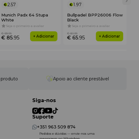
2.57
1.97
Munich Padx 64 Stupa
Bullpadel BPP26006 Flow
No
White
Black
3K
Seja o primeiro a avaliar
Seja o primeiro a avaliar
4
€ 99
.95
€ 81
.95
€ 3
+ Adicionar
+ Adicionar
€ 85
.95
€ 65
.95
€ 
o produto
Apoio ao cliente prestável
Siga-nos
Suporte
+351 963 509 874
Pedidos e dúvidas — envie-nos uma
mensagem no WhatsApp