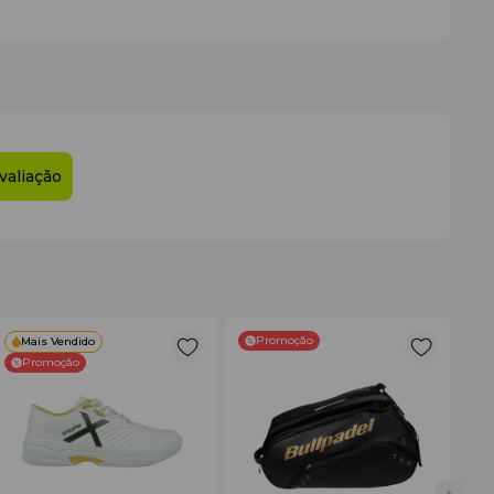
valiação
Promoção
Mais Vendido
Promoção