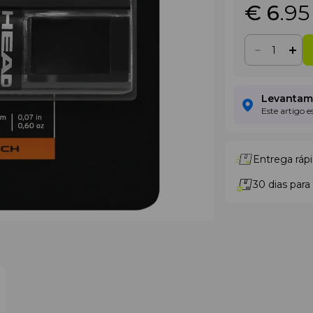
€ 6
.95
Levantame
Este artigo 
Entrega rápi
30 dias para