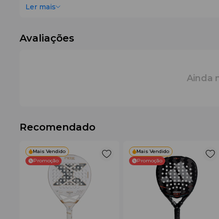
Ler mais
Avaliações
Ainda 
Recomendado
Mais Vendido
Mais Vendido
Promoção
Promoção