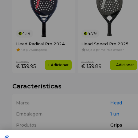
4.19
4.79
Head Radical Pro 2024
Head Speed Pro 2025
4.8 (5 Avaliações)
Seja o primeiro a avaliar
€ 279
.95
€ 279
.95
+ Adicionar
+ Adicionar
€ 139
.95
€ 159
.89
Características
Marca
Head
Embalagem
1 un
Produtos
Grips