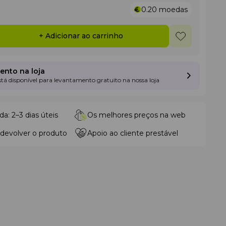
0.20
moedas
+ Adicionar ao carrinho
nto na loja
está disponível para levantamento gratuito na nossa loja
da: 2–3 dias úteis
Os melhores preços na web
 devolver o produto
Apoio ao cliente prestável