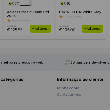
3.77
3.15
Adidas Cross It Team Ctrl
Nox AT10 Lux White Grey
2026
5 (1 Avaliações)
4.8 (5 Avaliações)
€ 179
.95
€ 140
.00
+ Adicionar
+ Adicionar
€ 125
.95
€ 105
.00
 melhores preços na web
30 dias para devolver 
 categorias
Informação ao cliente
Minha conta
Contacte-nos