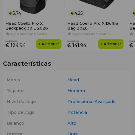
3.74
4.25
Head Coello Pro X
Head Coello Pro X Duffle
He
Backpack 30 L 2026
Bag 2026
Ba
Seja o primeiro a avaliar
Seja o primeiro a avaliar
€ 138
.93
€ 158
.95
€ 8
+ Adicionar
+ Adicionar
€ 124
.94
€ 141
.94
€
Características
Marca
Head
Jogador
Homem
Nível do Jogo
Profissional
Avançado
Tipo de Jogo
Potência
Balanço
Alto
Dureza
Dura