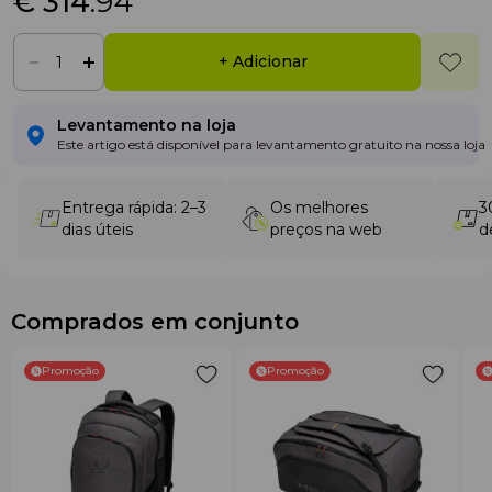
€ 314
.94
+ Adicionar
Levantamento na loja
Este artigo está disponível para levantamento gratuito na nossa loja
Entrega rápida: 2–3
Os melhores
3
dias úteis
preços na web
d
Comprados em conjunto
Promoção
Promoção