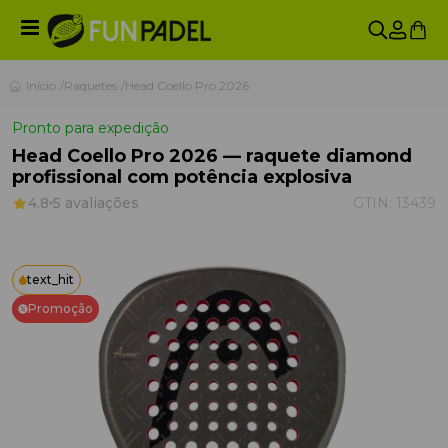
Início
Raquetes
Head Coello Pro 2026
Pronto para expedição
Head Coello Pro 2026 — raquete diamond
profissional com potência explosiva
4.8
5 avaliações
GTIN:
13439
text_hit
Promoção