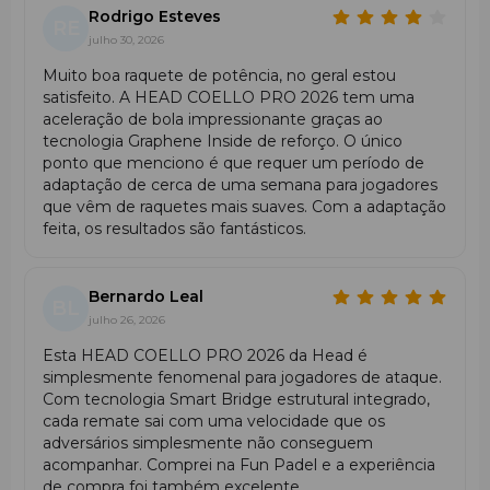
Peso:
Rodrigo Esteves
375 g (pesada)
RE
Balance:
272 mm (médio, ligeiramente head-
julho 30, 2026
heavy)
Muito boa raquete de potência, no geral estou
Superfície:
Carbon Hybrid (carbono + fibra de
satisfeito. A HEAD COELLO PRO 2026 tem uma
vidro)
aceleração de bola impressionante graças ao
Armação:
100% Carbono
tecnologia Graphene Inside de reforço. O único
Núcleo:
Power Foam
ponto que menciono é que requer um período de
Tecnologias:
Auxetic 2.0, Extreme Spin, Optimized
adaptação de cerca de uma semana para jogadores
Sweet Spot, Power Stabilizer, Soft Cap+, Anti Shock
que vêm de raquetes mais suaves. Com a adaptação
Skin Padel
feita, os resultados são fantásticos.
Estilo de jogo:
ofensivo, potência
Série:
New Coello Series 2026
Embaixador:
Arturo Coello
Bernardo Leal
BL
julho 26, 2026
Esta HEAD COELLO PRO 2026 da Head é
simplesmente fenomenal para jogadores de ataque.
Com tecnologia Smart Bridge estrutural integrado,
cada remate sai com uma velocidade que os
adversários simplesmente não conseguem
acompanhar. Comprei na Fun Padel e a experiência
de compra foi também excelente.