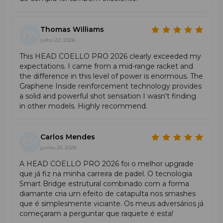
Thomas Williams
TW
julho 22, 2026
This HEAD COELLO PRO 2026 clearly exceeded my
expectations. I came from a mid-range racket and
the difference in this level of power is enormous. The
Graphene Inside reinforcement technology provides
Características de jogo
a solid and powerful shot sensation I wasn't finding
in other models. Highly recommend.
A Head Coello Pro 2026 distingue-se pela sua
potência
explosiva
, estabilidade e sensação precisa de contacto. A
superfície rígida Carbon Hybrid oferece resposta rápida e
Carlos Mendes
CM
direta, enquanto o núcleo Power Foam acrescenta força
junho 25, 2026
nos remates. A textura Extreme Spin melhora a aderência
da bola, e o sistema Auxetic 2.0 amplifica o feedback em
A HEAD COELLO PRO 2026 foi o melhor upgrade
cada golpe.
que já fiz na minha carreira de padel. O tecnologia
Smart Bridge estrutural combinado com a forma
diamante cria um efeito de catapulta nos smashes
Para quem se destina
que é simplesmente viciante. Os meus adversários já
começaram a perguntar que raquete é esta!
Adequada para jogadores
avançados
e