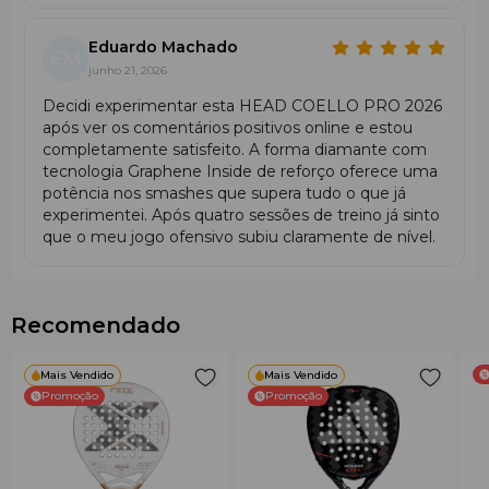
profissionais
.
Ideal para estilos:
ataque
,
potência
,
controlo
Eduardo Machado
agressivo
.
EM
Para atletas que necessitam de uma raquete rígida,
junho 21, 2026
estável e precisa para smashes e jogo rápido na
Decidi experimentar esta HEAD COELLO PRO 2026
rede.
após ver os comentários positivos online e estou
Para quem procura máxima potência sem perder
completamente satisfeito. A forma diamante com
controlo.
tecnologia Graphene Inside de reforço oferece uma
potência nos smashes que supera tudo o que já
Vantagens da Head Coello Pro 2026
experimentei. Após quatro sessões de treino já sinto
Potência explosiva
nos smashes graças ao
que o meu jogo ofensivo subiu claramente de nível.
formato diamond e construção pesada.
Carbon Hybrid
garante rigidez, precisão e
estabilidade em trocas rápidas.
Recomendado
Auxetic 2.0
oferece feedback excecional e maior
controlo.
Extreme Spin
permite gerar spin agressivo.
Mais Vendido
Mais Vendido
Soft Cap+
reduz vibrações e aumenta o conforto
Promoção
Promoção
do pulso.
Comparação com outros modelos Head
Coello 2026