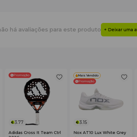
ara o equipamento.
m a limpeza e a organização.
açoso para roupa e equipamento.
l, chaves ou documentos.
não há avaliações para este produto
+ Deixar uma a
ou tubo de bolas.
maior estabilidade e conforto.
dos.
Promoção
Mais Vendido
Promoção
3.77
3.15
Adidas Cross It Team Ctrl
Nox AT10 Lux White Grey