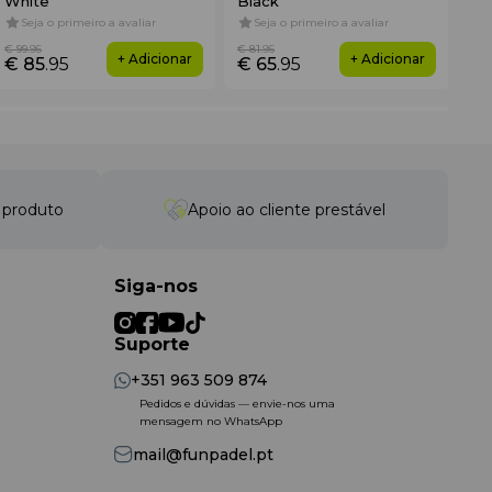
White
Black
3K
Seja o primeiro a avaliar
Seja o primeiro a avaliar
4
€ 99
.95
€ 81
.95
€ 3
+ Adicionar
+ Adicionar
€ 85
.95
€ 65
.95
€ 
o, complementada por
acentos verde-menta
(logótipo
o produto
Apoio ao cliente prestável
o modelo elegante, dinâmico e prático ao mesmo tempo.
Siga-nos
Suporte
+351 963 509 874
Pedidos e dúvidas — envie-nos uma
mensagem no WhatsApp
mail@funpadel.pt