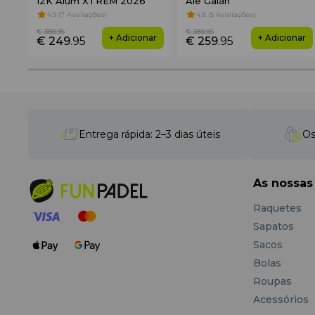
12K Alum XTREM 2026
Ale Galán
4.9 (7 Avaliações)
4.8 (5 Avaliações)
€ 389
.95
€ 389
.95
+ Adicionar
+ Adicionar
€ 249
.95
€ 259
.95
Design e Estilo
Esta
mochila compacta para raquetes
destaca-se pelo
Entrega rápida: 2–3 dias úteis
Os
HEAD, puxadores dos fechos) e
detalhes pretos
em con
Perfeita tanto para treinos diários como para torneios.
As nossas
Especificações Técnicas
Raquetes
Formato
: mochila
Sapatos
Volume
: 25 L
Sacos
Dimensões
: 33.5 × 51 × 25 cm
Bolas
Material (exterior)
: 70% Poliéster / 20% PU / 10%
Roupas
Material (interior)
: 100% Poliéster
Cor
: White
Acessórios
Capacidade
: até 2 raquetes