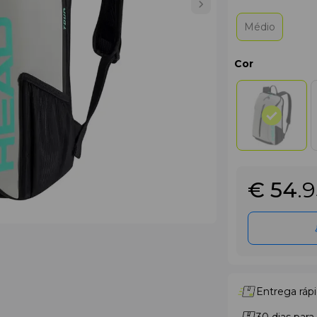
Médio
Cor
€ 54
.
Entrega rápi