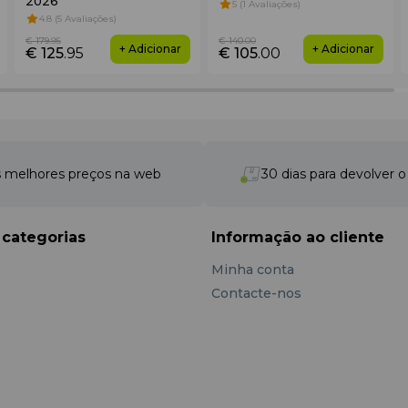
2026
5 (1 Avaliações)
4.8 (5 Avaliações)
€ 179
.95
€ 140
.00
+ Adicionar
+ Adicionar
€ 125
.95
€ 105
.00
 visual moderno e versátil. A base é em tom branco/cinza clar
 melhores preços na web
30 dias para devolver 
traste (fundo, alças, bolsos laterais). Esta combinação torna 
 categorias
Informação ao cliente
Minha conta
Contacte-nos
 Nylon