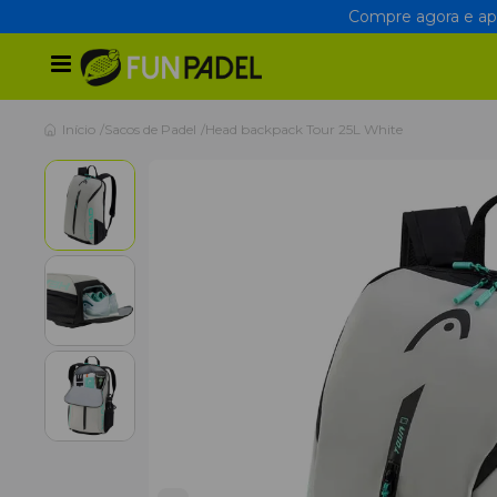
Compre agora e apr
Início
Sacos de Padel
Head backpack Tour 25L White