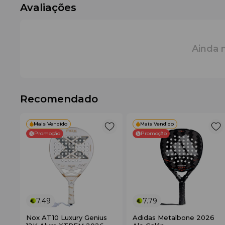
Avaliações
Compartimento para 2 raquetes
com proteção p
Compartimento ventilado para calçado
– manté
Compartimento principal
– suficientemente esp
Bolso exterior com fecho
– ideal para telemóve
Ainda 
2 bolsos abertos para acessórios
.
2 bolsos laterais em rede
– para garrafa de água 
Acolchoamento reforçado e novo forro
– para 
Embalagem ecológica
feita com materiais recicla
Recomendado
Mais Vendido
Mais Vendido
Promoção
Promoção
7.49
7.79
Nox AT10 Luxury Genius
Adidas Metalbone 2026