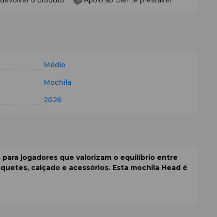
 devolver o produto
Apoio ao cliente prestável
Médio
Mochila
2026
 para jogadores que valorizam o equilíbrio entre
aquetes, calçado e acessórios. Esta
mochila Head
é