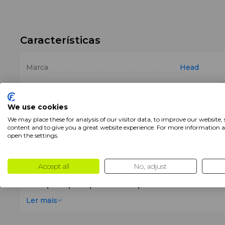
Características
Marca
Head
Cor
Branco
Azul
Produtos
Sacos de Pa
We use cookies
We may place these for analysis of our visitor data, to improve our website,
content and to give you a great website experience. For more information 
open the settings.
Descrição
A
Head Backpack Tour 25L White
é uma
mochila de
Accept all
No, adjust
design moderno e funcionalidade. Com uma capac
ideal para quem procura compacidade e conveniênci
Ler mais
Principais Vantagens