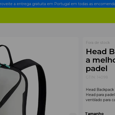
oveite a entrega gratuita em Portugal em todas as encomenda
Fora de stock
Head B
a melho
padel
GTIN:
14098
Head Backpack 
Head para pade
ventilado para c
Tamanho