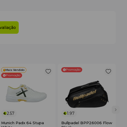
valiação
Promoção
Mais Vendido
Promoção
2.57
1.97
Munich Padx 64 Stupa
Bullpadel BPP26006 Flow
No